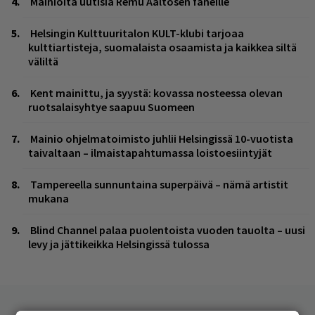
Mainioita uutisia Remu Aaltosen faneille
Helsingin Kulttuuritalon KULT-klubi tarjoaa
kulttiartisteja, suomalaista osaamista ja kaikkea siltä
väliltä
Kent mainittu, ja syystä: kovassa nosteessa olevan
ruotsalaisyhtye saapuu Suomeen
Mainio ohjelmatoimisto juhlii Helsingissä 10-vuotista
taivaltaan – ilmaistapahtumassa loistoesiintyjät
Tampereella sunnuntaina superpäivä – nämä artistit
mukana
Blind Channel palaa puolentoista vuoden tauolta – uusi
levy ja jättikeikka Helsingissä tulossa