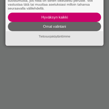
suostumusta, jos niillä on siihen oikeutettu peruste. Voit
vastustaa tätä tai muuttaa asetuksiasi milloin tahansa
seuraavalla välilehdellä.
Hyväksyn kaikki
Omat valintani
Tietosuojakäytäntömme