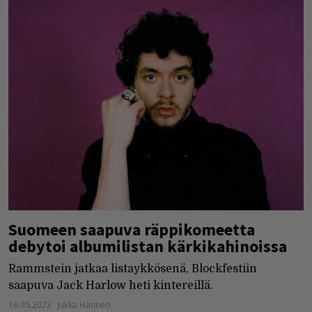
Suomeen saapuva räppikomeetta
debytoi albumilistan kärkikahinoissa
Rammstein jatkaa listaykkösenä, Blockfestiin
saapuva Jack Harlow heti kintereillä.
16.05.2022
Jukka Hätinen