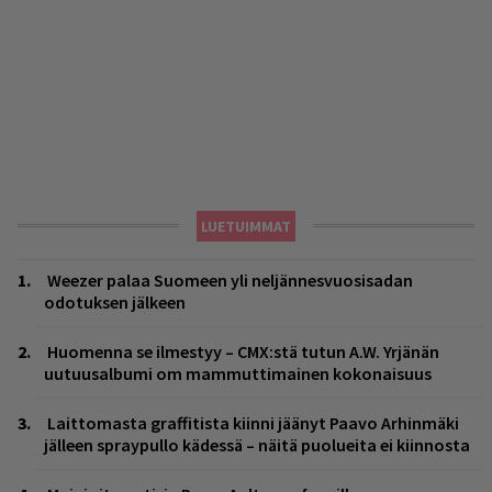
LUETUIMMAT
Weezer palaa Suomeen yli neljännesvuosisadan
odotuksen jälkeen
Huomenna se ilmestyy – CMX:stä tutun A.W. Yrjänän
uutuusalbumi om mammuttimainen kokonaisuus
Laittomasta graffitista kiinni jäänyt Paavo Arhinmäki
jälleen spraypullo kädessä – näitä puolueita ei kiinnosta