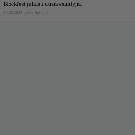
Blockfest julkisti uusia esiintyjiä.
14.03.2022
Jukka Hätinen