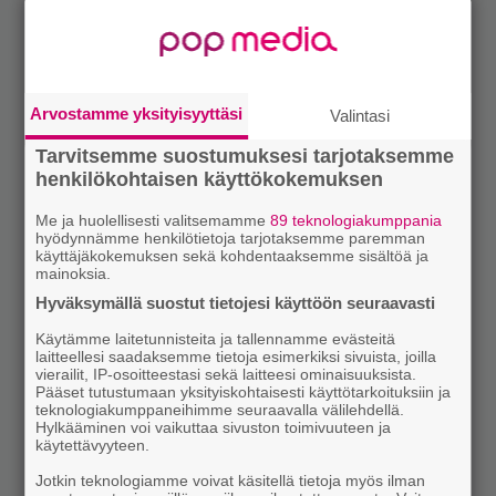
Arvostamme yksityisyyttäsi
Valintasi
Tarvitsemme suostumuksesi tarjotaksemme
henkilökohtaisen käyttökokemuksen
Me ja huolellisesti valitsemamme
89 teknologiakumppania
hyödynnämme henkilötietoja tarjotaksemme paremman
käyttäjäkokemuksen sekä kohdentaaksemme sisältöä ja
mainoksia.
Hyväksymällä suostut tietojesi käyttöön seuraavasti
Käytämme laitetunnisteita ja tallennamme evästeitä
laitteellesi saadaksemme tietoja esimerkiksi sivuista, joilla
vierailit, IP-osoitteestasi sekä laitteesi ominaisuuksista.
Pääset tutustumaan yksityiskohtaisesti käyttötarkoituksiin ja
teknologiakumppaneihimme seuraavalla välilehdellä.
Hylkääminen voi vaikuttaa sivuston toimivuuteen ja
käytettävyyteen.
Jotkin teknologiamme voivat käsitellä tietoja myös ilman