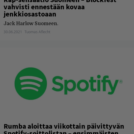
vahvisti ennestään kovaa
jenkkiosastoaan
Jack Harlow Suomeen.
30.06.2021
Tuomas Aflecht
Rumba aloittaa viikottain päivittyvän
Spotify-soittolistan – ensimmäisten