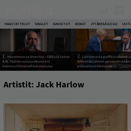
HAASTATTELUT
SINGLET
IGNOSTOT
KEIKAT
JYTÄKESÄ GO GO
UUTU
1.
2.
Huomenna se ilmestyy – CMX:stä tutun
Laittomasta graffitista kiinni 
A.W. Yrjänän uutuusalbumi om
Arhinmäki jälleen spraypullo kädes
mammuttimainen kokonaisuus
puolueita ei kiinnosta
Artistit:
Jack Harlow