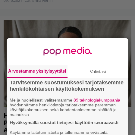
09.10.2021
Catharina Herlin
Arvostamme yksityisyyttäsi
Valintasi
Tarvitsemme suostumuksesi tarjotaksemme
henkilökohtaisen käyttökokemuksen
Me ja huolellisesti valitsemamme
89 teknologiakumppania
hyödynnämme henkilötietoja tarjotaksemme paremman
käyttäjäkokemuksen sekä kohdentaaksemme sisältöä ja
Huippulupaus Rosa Coste levymerkki
mainoksia.
PME:n ja ohjelmatoimisto Team
Hyväksymällä suostut tietojesi käyttöön seuraavasti
Agencyn talliin, uutta musaa pian
Käytämme laitetunnisteita ja tallennamme evästeitä