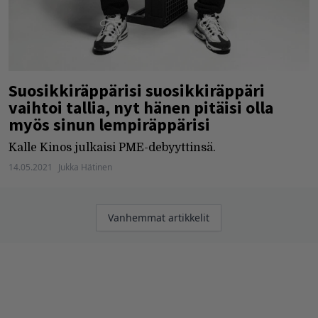
Suosikkiräppärisi suosikkiräppäri
vaihtoi tallia, nyt hänen pitäisi olla
myös sinun lempiräppärisi
Kalle Kinos julkaisi PME-debyyttinsä.
14.05.2021
Jukka Hätinen
Artikkelien
Vanhemmat artikkelit
selaus