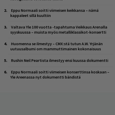
Eppu Normaali soitti viimeisen keikkansa – nämä
kappaleet sillä kuultiin
Valtava Yle 100 vuotta -tapahtuma Veikkaus Arenalla
syyskuussa – muista myös metalliklassikot-konsertti
Huomenna se ilmestyy – CMX:stä tutun A.W. Yrjänän
uutuusalbumi om mammuttimainen kokonaisuus
Rushin Neil Peartista ilmestyy ensi kuussa dokumentti
Eppu Normaali soitti viimeisen konserttinsa koskaan –
Yle Areenassa nyt dokumentti bändistä