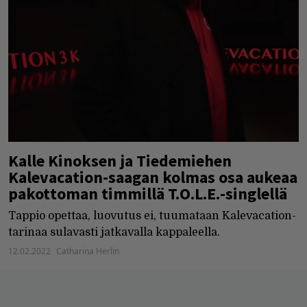
Kalle Kinoksen ja Tiedemiehen
Kalevacation-saagan kolmas osa aukeaa
pakottoman timmillä T.O.L.E.-singlellä
Tappio opettaa, luovutus ei, tuumataan Kalevacation-
tarinaa sulavasti jatkavalla kappaleella.
12.02.2022
Catharina Herlin