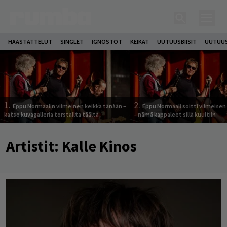
HAASTATTELUT
SINGLET
IGNOSTOT
KEIKAT
UUTUUSBIISIT
UUTUUS
1.
2.
Eppu Normaalin viimeinen keikka tänään –
Eppu Normaali soitti viimeisen
katso kuvagalleria torstailta täältä
– nämä kappaleet sillä kuultiin
Artistit:
Kalle Kinos