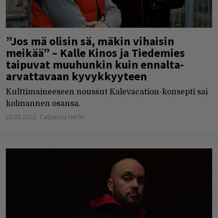
”Jos mä olisin sä, mäkin vihaisin
meikää” – Kalle Kinos ja Tiedemies
taipuvat muuhunkin kuin ennalta-
arvattavaan kyvykkyyteen
Kulttimaineeseen noussut Kalevacation-konsepti sai
kolmannen osansa.
22.05.2022
Catharina Herlin