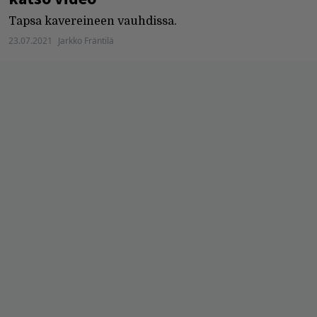
Tapsa kavereineen vauhdissa.
23.07.2021
Jarkko Fräntilä