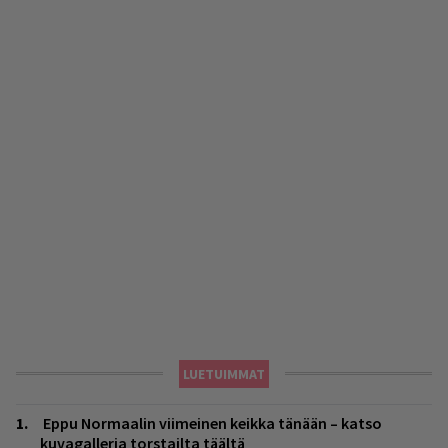
LUETUIMMAT
Eppu Normaalin viimeinen keikka tänään – katso
kuvagalleria torstailta täältä