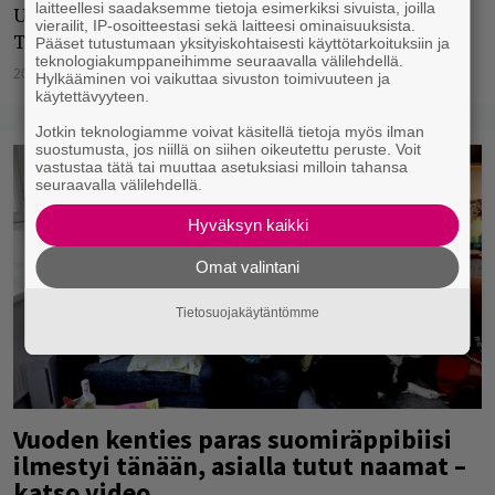
laitteellesi saadaksemme tietoja esimerkiksi sivuista, joilla
Uuden singlen julkaissut Kalle Kinos niin ikään
vierailit, IP-osoitteestasi sekä laitteesi ominaisuuksista.
Teamin edustukseen.
Pääset tutustumaan yksityiskohtaisesti käyttötarkoituksiin ja
teknologiakumppaneihimme seuraavalla välilehdellä.
20.08.2021
Jukka Hätinen
Hylkääminen voi vaikuttaa sivuston toimivuuteen ja
käytettävyyteen.
Jotkin teknologiamme voivat käsitellä tietoja myös ilman
suostumusta, jos niillä on siihen oikeutettu peruste. Voit
vastustaa tätä tai muuttaa asetuksiasi milloin tahansa
seuraavalla välilehdellä.
Hyväksyn kaikki
Omat valintani
Tietosuojakäytäntömme
Vuoden kenties paras suomiräppibiisi
ilmestyi tänään, asialla tutut naamat –
katso video