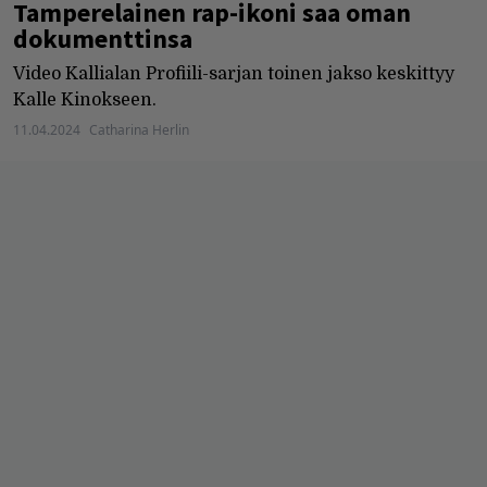
Tamperelainen rap-ikoni saa oman
dokumenttinsa
Video Kallialan Profiili-sarjan toinen jakso keskittyy
Kalle Kinokseen.
11.04.2024
Catharina Herlin