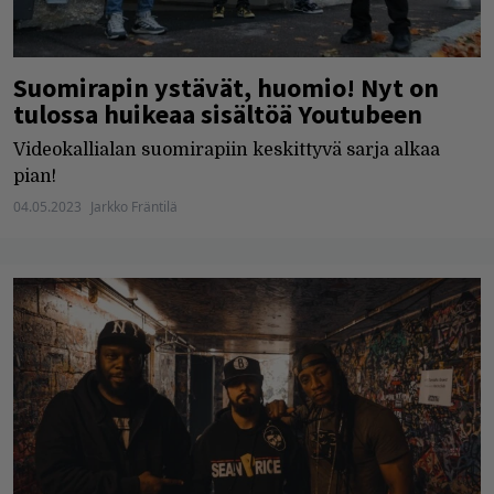
Suomirapin ystävät, huomio! Nyt on
tulossa huikeaa sisältöä Youtubeen
Videokallialan suomirapiin keskittyvä sarja alkaa
pian!
04.05.2023
Jarkko Fräntilä