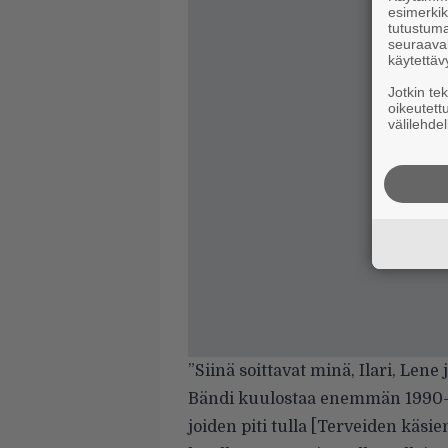
esimerkiks
tutustuma
seuraaval
käytettäv
Jotkin te
oikeutett
välilehdel
”Siinä soittavat minä, Ilari, Len
Bändi kuulostaa enemmän 1990-luv
joiden piti tulla [Terveiden käsi