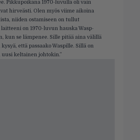
e. Pikkupoikana 1970-luvulla oli vain
vat hirveästi. Olen myös viime aikoina
eista, niiden ostamiseen on tullut
laitteeni on 1970-luvun hauska Wasp-
 kun se lämpenee. Sille pitää aina välillä
ää kysyä, että passaako Waspille. Sillä on
 uusi keltainen johtokin.”