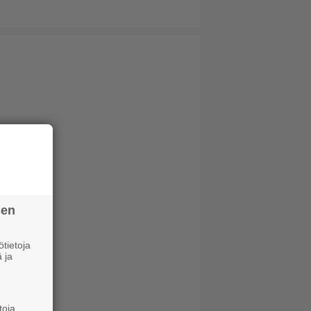
sen
tietoja
 ja
toja