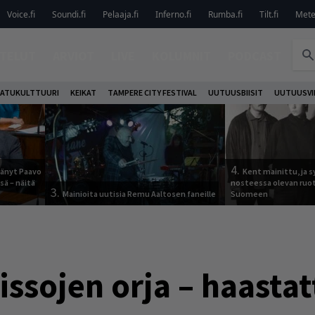
Voice.fi
Soundi.fi
Pelaaja.fi
Inferno.fi
Rumba.fi
Tilt.fi
Metel
TELUT
ARVIOT
LIVE
KOLUMNIT
PODCAST
ATUKULTTUURI
KEIKAT
TAMPERE CITY FESTIVAL
UUTUUSBIISIT
UUTUUSVI
4.
jäänyt Paavo
Kent mainittu, ja s
sä – näitä
nosteessa olevan ruo
3.
Mainioita uutisia Remu Aaltosen faneille
Suomeen
issojen orja – haastat