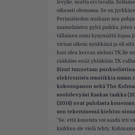
levylle, mutta eri tavalla. Sella
oikeasti olemassa. Se on jyrkkä
Perimätiedon mukaan sen pohjass
saamelaisten pyhä paikka, joten 
tällainen nimi kysymättä lupaa jä
virtasi oikein synkkänä ja oli sit
kun olen kerran sieluni TK:lle my
rääkäise enää yhtäkään TK-rallia
Sinut tunnetaan punksolistina
elektronista musiikkia muun m
kokoonpanon sekä The Kolmas
soololevyäsi Raskas taakka (2
(2016) ovat puhdasta konemusi
sen tekemisessä kiehtoo sinu
”Se, että koneista voi saada irti 
kaikkea ole vielä tehty. Kohinamu