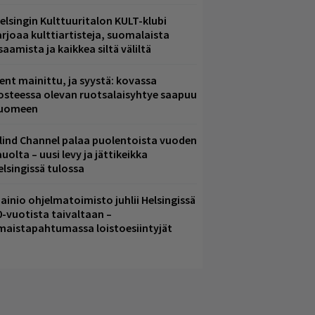
elsingin Kulttuuritalon KULT-klubi
arjoaa kulttiartisteja, suomalaista
saamista ja kaikkea siltä väliltä
ent mainittu, ja syystä: kovassa
osteessa olevan ruotsalaisyhtye saapuu
uomeen
lind Channel palaa puolentoista vuoden
uolta – uusi levy ja jättikeikka
elsingissä tulossa
ainio ohjelmatoimisto juhlii Helsingissä
0-vuotista taivaltaan –
lmaistapahtumassa loistoesiintyjät