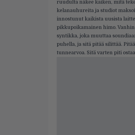
ruudulta näkee kaiken, mitä teke
kelanauhureita ja studiot maksoi
innostunut kaikista uusista laitt
pikkupoikamainen himo. Vanhin 
syntikka, joka muuttaa soundiaan,
puhella, ja sitä pitää silittää. Pit
tunnearvoa. Sitä varten piti ostaa