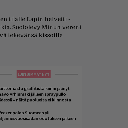
n tilalle Lapin helvetti -
kkia. Soololevy Minun vereni
ivä tekevänsä kissoille
LUETUIMMAT NYT
aittomasta graffitista kiinni jäänyt
aavo Arhinmäki jälleen spraypullo
ädessä – näitä puolueita ei kiinnosta
eezer palaa Suomeen yli
eljännesvuosisadan odotuksen jälkeen