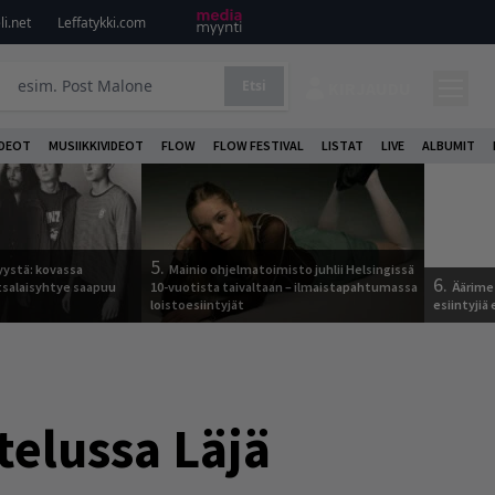
i.net
Leffatykki.com
Etsi
KIRJAUDU
DEOT
MUSIIKKIVIDEOT
FLOW
FLOW FESTIVAL
LISTAT
LIVE
ALBUMIT
5.
yystä: kovassa
Mainio ohjelmatoimisto juhlii Helsingissä
6.
tsalaisyhtye saapuu
10-vuotista taivaltaan – ilmaistapahtumassa
Äärimet
loistoesiintyjät
esiintyjiä
telussa Läjä