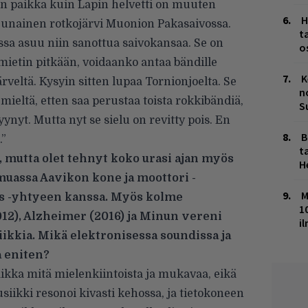
inen paikka kuin Lapin helvetti on muuten
H
reunainen rotkojärvi Muonion Pakasaivossa.
t
a asuu niin sanottua saivokansaa. Se on
o
mietin pitkään, voidaanko antaa bändille
K
rveltä. Kysyin sitten lupaa Tornionjoelta. Se
n
ä mieltä, etten saa perustaa toista rokkibändiä,
S
ynyt. Mutta nyt se sielu on revitty pois. En
B
.”
ta
, mutta olet tehnyt koko urasi ajan myös
H
uassa Aavikon kone ja moottori -
M
 -yhtyeen kanssa. Myös kolme
1
012), Alzheimer (2016) ja Minun vereni
i
ikkia. Mikä elektronisessa soundissa ja
a eniten?
vaikka mitä mielenkiintoista ja mukavaa, eikä
siikki resonoi kivasti kehossa, ja tietokoneen