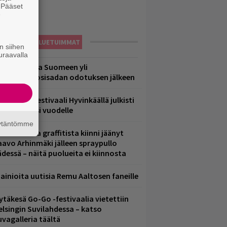
. Pääset
e
LUETUIMMAT
n siihen
uraavalla
eezer palaa Suomeen yli
eljännesvuosisadan odotuksen jälkeen
ärimetallifestivaali Hyvinkäällä julkisti
iintyjiä ensi vuodelle
äytäntömme
aittomasta graffitista kiinni jäänyt
aavo Arhinmäki jälleen spraypullo
ädessä – näitä puolueita ei kiinnosta
ainioita uutisia Remu Aaltosen faneille
ytäkesä Go-Go -festivaalia vietettiin
elsingin Suvilahdessa – katso
uvagalleria täältä