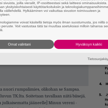
i sivuista, joilla vierailit, IP-osoitteestasi sekä laitteesi ominaisuuksista
an yksityiskohtaisesti käyttötarkoituksiin ja teknologiakumppaneihimm
la välilehdellä. Hylkääminen voi vaikuttaa sivuston toimivuuteen ja
yyteen.
knologiamme voivat käsitellä tietoja myös ilman suostumusta, jos niillä o
u peruste. Voit vastustaa tätä tai muuttaa asetuksiasi milloin tahansa se
lä.
W
n
Omat valintani
Hyväksyn kaikki
Ä
es
Tietosuojak
L
P
k
M
e ja nuori rumpalimies, olikohan se Sampsa.
J
un TK:lta. Soitetaan tavallaan niitä biisejä,
H
en julkaisematta jääneelle] Minun vereni -
k