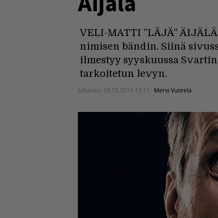
Äijälä
VELI-MATTI ”LÄJÄ” ÄIJÄLÄ, 58,
nimisen bändin. Siinä sivus
ilmestyy syyskuussa Svartin 
tarkoitetun levyn.
Julkaistu:
18.10.2016 13:11
Mervi Vuorela