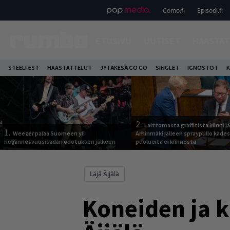
Como.fi
Episodi.fi
ETUSIVU
UUTISET
HAASTAT
STEELFEST
HAASTATTELUT
JYTÄKESÄ GO GO
SINGLET
IGNOSTOT
K
2.
Laittomasta graffitista kiinni 
1.
Weezer palaa Suomeen yli
Arhinmäki jälleen spraypullo kädes
neljännesvuosisadan odotuksen jälkeen
puolueita ei kiinnosta
Läjä Äijälä
Koneiden ja k