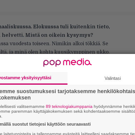
aaliskuussa. Elokuussa tuli kuitenkin tieto,
n helvetti. Mistä on oikein kysymys?
sa vuodesta toiseen. Nimikin alkoi tökkiä. Se
iltä, ja minä olen kohta kuusikymppinen ukko.
:hon, että asioita olisi tehty eri tavalla, mutta
telin, että bändi pitää lopettaa tylysti. Sen
h, ei tarvitse enää koskaan huutaa Pissaa ja
vostamme yksityisyyttäsi
Valintasi
keikoille, jos ei huvita. Paitsi että nyt tuli
semme suostumuksesi tarjotaksemme henkilökohtai
ökokemuksen
veistä käsistä?
lellisesti valitsemamme
89 teknologiakumppania
hyödynnämme henkilö
semme paremman käyttäjäkokemuksen sekä kohdentaaksemme sisältöä
a.
ällä suostut tietojesi käyttöön seuraavasti
laitetunnisteita ja tallennamme evästeitä laitteellesi saadaksemme tie