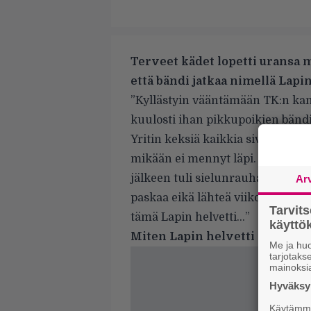
Terveet kädet lopetti uransa m
että bändi jatkaa nimellä Lapi
”Kyllästyin vääntämään TK:n kans
kuulosti ihan pikkupoikien bänd
Yritin keksiä kaikkia sivujuonia TK
mikään ei mennyt läpi. Silloin ajat
jälkeen tuli sielunrauha, että aa
Ar
paskaa eikä lähteä viikonloppuisin 
Tarvit
tämä Lapin helvetti…”
käytt
Miten Lapin helvetti eroaa Ter
Me ja huo
tarjotak
mainoksi
Hyväksym
Käytämme 