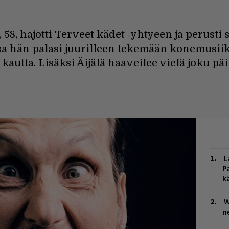
 hajotti Terveet kädet -yhtyeen ja perusti se
sa hän palasi juurilleen tekemään konemusii
kautta. Lisäksi Äijälä haaveilee vielä joku pä
L
P
k
W
n