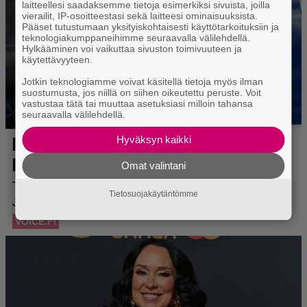
laitteellesi saadaksemme tietoja esimerkiksi sivuista, joilla
vierailit, IP-osoitteestasi sekä laitteesi ominaisuuksista.
Pääset tutustumaan yksityiskohtaisesti käyttötarkoituksiin ja
teknologiakumppaneihimme seuraavalla välilehdellä.
Hylkääminen voi vaikuttaa sivuston toimivuuteen ja
käytettävyyteen.
Jotkin teknologiamme voivat käsitellä tietoja myös ilman
suostumusta, jos niillä on siihen oikeutettu peruste. Voit
vastustaa tätä tai muuttaa asetuksiasi milloin tahansa
seuraavalla välilehdellä.
Hyväksyn kaikki
Omat valintani
Tietosuojakäytäntömme