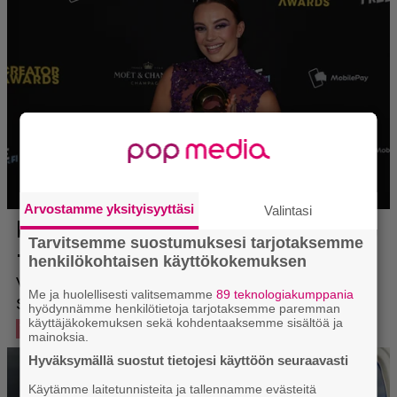
Arvostamme yksityisyyttäsi
Valintasi
Tarvitsemme suostumuksesi tarjotaksemme
henkilökohtaisen käyttökokemuksen
Me ja huolellisesti valitsemamme
89 teknologiakumppania
hyödynnämme henkilötietoja tarjotaksemme paremman
käyttäjäkokemuksen sekä kohdentaaksemme sisältöä ja
mainoksia.
Hyväksymällä suostut tietojesi käyttöön seuraavasti
Käytämme laitetunnisteita ja tallennamme evästeitä