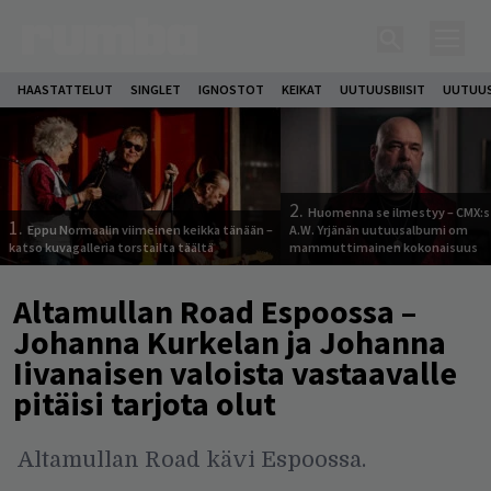
HAASTATTELUT
SINGLET
IGNOSTOT
KEIKAT
UUTUUSBIISIT
UUTUUS
2.
Huomenna se ilmestyy – CMX:s
1.
Eppu Normaalin viimeinen keikka tänään –
A.W. Yrjänän uutuusalbumi om
katso kuvagalleria torstailta täältä
mammuttimainen kokonaisuus
Altamullan Road Espoossa –
Johanna Kurkelan ja Johanna
Iivanaisen valoista vastaavalle
pitäisi tarjota olut
Altamullan Road kävi Espoossa.