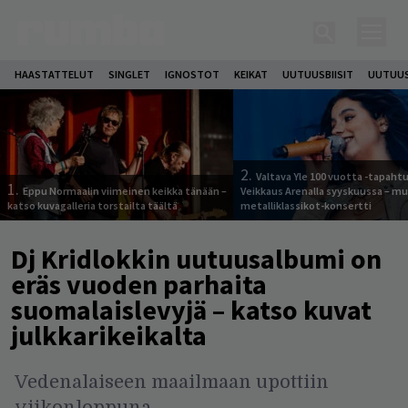
HAASTATTELUT
SINGLET
IGNOSTOT
KEIKAT
UUTUUSBIISIT
UUTUUS
2.
Valtava Yle 100 vuotta -tapah
1.
Eppu Normaalin viimeinen keikka tänään –
Veikkaus Arenalla syyskuussa – m
katso kuvagalleria torstailta täältä
metalliklassikot-konsertti
Dj Kridlokkin uutuusalbumi on
eräs vuoden parhaita
suomalaislevyjä – katso kuvat
julkkarikeikalta
Vedenalaiseen maailmaan upottiin
viikonloppuna.