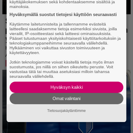
käyttäjäkokemuksen sekä kohdentaaksemme sisältöä ja
mainoksia.
Hyväksymällä suostut tietojesi käyttöön seuraavasti
Käytämme laitetunnisteita ja tallennamme evästeitä
laitteellesi saadaksemme tietoja esimerkiksi sivuista, joilla
vierailit, IP-osoitteestasi sekä laitteesi ominaisuuksista.
Pääset tutustumaan yksityiskohtaisesti käyttötarkoituksiin ja
teknologiakumppaneihimme seuraavalla välilehdellä.
Hylkääminen voi vaikuttaa sivuston toimivuuteen ja
käytettävyyteen.
Jotkin teknologiamme voivat käsitellä tietoja myös ilman
suostumusta, jos niillä on siihen oikeutettu peruste. Voit
vastustaa tätä tai muuttaa asetuksiasi milloin tahansa
seuraavalla välilehdellä.
Hyväksyn kaikki
Omat valintani
Tietosuojakäytäntömme