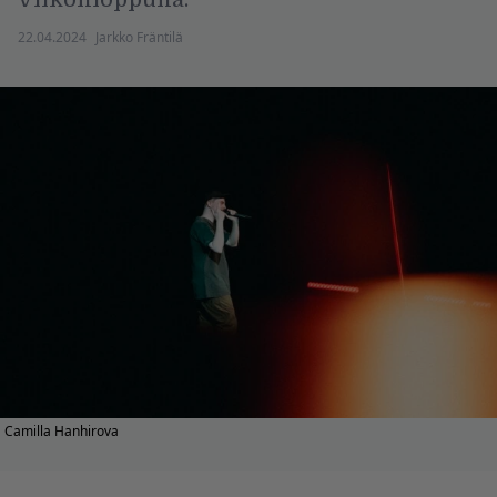
22.04.2024
Jarkko Fräntilä
Camilla Hanhirova