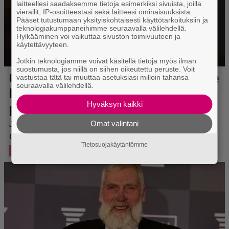
laitteellesi saadaksemme tietoja esimerkiksi sivuista, joilla
vierailit, IP-osoitteestasi sekä laitteesi ominaisuuksista.
Pääset tutustumaan yksityiskohtaisesti käyttötarkoituksiin ja
teknologiakumppaneihimme seuraavalla välilehdellä.
Hylkääminen voi vaikuttaa sivuston toimivuuteen ja
käytettävyyteen.
Jotkin teknologiamme voivat käsitellä tietoja myös ilman
suostumusta, jos niillä on siihen oikeutettu peruste. Voit
vastustaa tätä tai muuttaa asetuksiasi milloin tahansa
seuraavalla välilehdellä.
Hyväksyn kaikki
Omat valintani
Tietosuojakäytäntömme