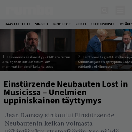
HAASTATTELUT
SINGLET
IGNOSTOT
KEIKAT
UUTUUSBIISIT
JYTÄKE
1.
2.
Huomenna se ilmestyy – CMX:stä tutun
Laittomasta graffitista kiinni 
A.W. Yrjänän uutuusalbumi om
Arhinmäki jälleen spraypullo kädes
mammuttimainen kokonaisuus
puolueita ei kiinnosta
Einstürzende Neubauten Lost in
Musicissa – Unelmien
uppiniskainen täyttymys
Jean Ramsay sinkoutui Einstürzende
Neubautenin keikan voimasta
vähintäänkin stratosfääriin. Saa nähdä,