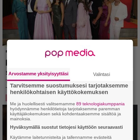
Arvostamme yksityisyyttäsi
Valintasi
Tarvitsemme suostumuksesi tarjotaksemme
henkilökohtaisen käyttökokemuksen
Me ja huolellisesti valitsemamme
89 teknologiakumppania
hyödynnämme henkilötietoja tarjotaksemme paremman
käyttäjäkokemuksen sekä kohdentaaksemme sisältöä ja
mainoksia.
Hyväksymällä suostut tietojesi käyttöön seuraavasti
Käytämme laitetunnisteita ja tallennamme evästeitä