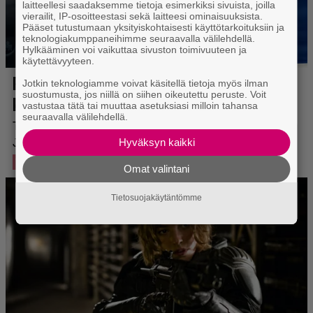
laitteellesi saadaksemme tietoja esimerkiksi sivuista, joilla
vierailit, IP-osoitteestasi sekä laitteesi ominaisuuksista.
Pääset tutustumaan yksityiskohtaisesti käyttötarkoituksiin ja
teknologiakumppaneihimme seuraavalla välilehdellä.
Hylkääminen voi vaikuttaa sivuston toimivuuteen ja
käytettävyyteen.
Jotkin teknologiamme voivat käsitellä tietoja myös ilman
suostumusta, jos niillä on siihen oikeutettu peruste. Voit
vastustaa tätä tai muuttaa asetuksiasi milloin tahansa
seuraavalla välilehdellä.
Hyväksyn kaikki
Omat valintani
Tietosuojakäytäntömme