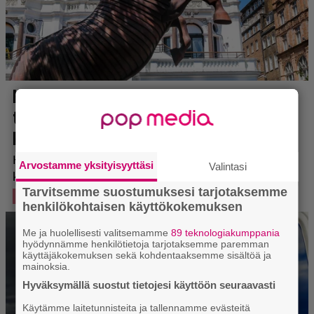
Arvostamme yksityisyyttäsi
Valintasi
Tarvitsemme suostumuksesi tarjotaksemme
henkilökohtaisen käyttökokemuksen
Me ja huolellisesti valitsemamme
89 teknologiakumppania
hyödynnämme henkilötietoja tarjotaksemme paremman
käyttäjäkokemuksen sekä kohdentaaksemme sisältöä ja
mainoksia.
Hyväksymällä suostut tietojesi käyttöön seuraavasti
Käytämme laitetunnisteita ja tallennamme evästeitä