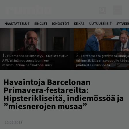
HAASTATTELUT
SINGLET
IGNOSTOT
KEIKAT
UUTUUSBIISIT
JYTÄKE
1.
2.
Huomenna se ilmestyy – CMX:stä tutun
Laittomasta graffitista kiinni 
A.W. Yrjänän uutuusalbumi om
Arhinmäki jälleen spraypullo kädes
mammuttimainen kokonaisuus
puolueita ei kiinnosta
Havaintoja Barcelonan
Primavera-festareilta:
Hipsterikliseitä, indiemössöä ja
”miesnerojen musaa”
25.05.2013