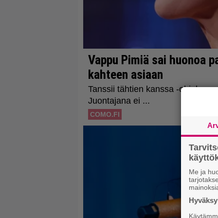
Ar
Tarvit
käytt
Me ja huo
tarjotak
mainoksi
Hyväksym
Käytämme 