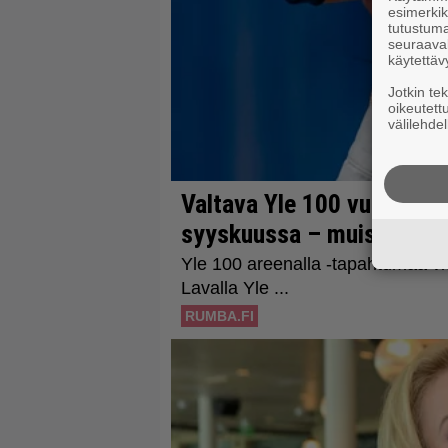
esimerkiks
tutustuma
seuraaval
käytettäv
Jotkin te
oikeutett
välilehdel