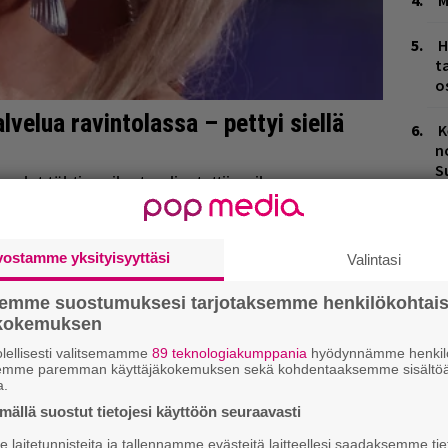
M
H
t
o
K
n
S
M
1
i
vostamme yksityisyyttäsi
Valintasi
T
semme suostumuksesi tarjotaksemme henkilökohtai
n
ökokemuksen
lellisesti valitsemamme
89 teknologiakumppania
hyödynnämme henkilö
B
semme paremman käyttäjäkokemuksen sekä kohdentaaksemme sisältöä
ta
a.
H
ällä suostut tietojesi käyttöön seuraavasti
laitetunnisteita ja tallennamme evästeitä laitteellesi saadaksemme tie