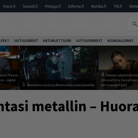
Voice.fi
Soundi.fi
Pelaaja.fi
Inferno.fi
Rumba.fi
Tilt.fi
Metel
TELUT
ARVIOT
LIVE
KOLUMNIT
PODCAST
LFEST
UUTUUSBIISIT
KATUKULTTUURI
UUTUUSVIDEOT
KUVAGALLERIAT
4.
jäänyt Paavo
Mainio ohjelmatoimi
sä – näitä
10-vuotista taivaltaa
3.
Mainioita uutisia Remu Aaltosen faneille
loistoesiintyjät
tasi metallin – Huora