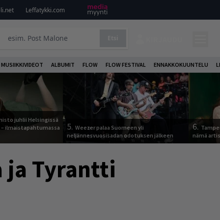
i.net
Leffatykki.com
Etsi
KIRJAUDU
MUSIIKKIVIDEOT
ALBUMIT
FLOW
FLOW FESTIVAL
ENNAKKOKUUNTELU
L
sto juhlii Helsingissä
5.
6.
n – ilmaistapahtumassa
Weezer palaa Suomeen yli
Tamper
neljännesvuosisadan odotuksen jälkeen
nämä arti
 ja Tyrantti