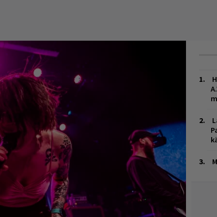
H
A
m
L
P
k
M