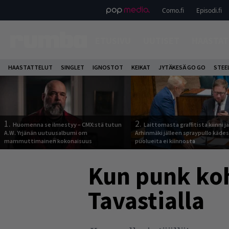
Como.fi
Episodi.fi
ETUSIVU
UUTISET
HAASTAT
HAASTATTELUT
SINGLET
IGNOSTOT
KEIKAT
JYTÄKESÄ GO GO
STEE
1.
2.
Huomenna se ilmestyy – CMX:stä tutun
Laittomasta graffitista kiinni 
A.W. Yrjänän uutuusalbumi om
Arhinmäki jälleen spraypullo kädes
mammuttimainen kokonaisuus
puolueita ei kiinnosta
Kun punk koh
Tavastialla