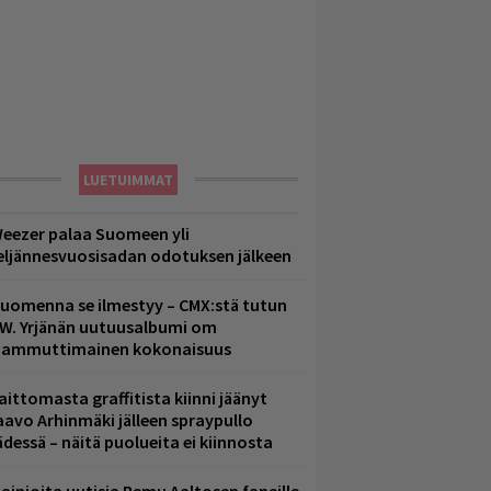
LUETUIMMAT
eezer palaa Suomeen yli
eljännesvuosisadan odotuksen jälkeen
uomenna se ilmestyy – CMX:stä tutun
.W. Yrjänän uutuusalbumi om
ammuttimainen kokonaisuus
aittomasta graffitista kiinni jäänyt
aavo Arhinmäki jälleen spraypullo
ädessä – näitä puolueita ei kiinnosta