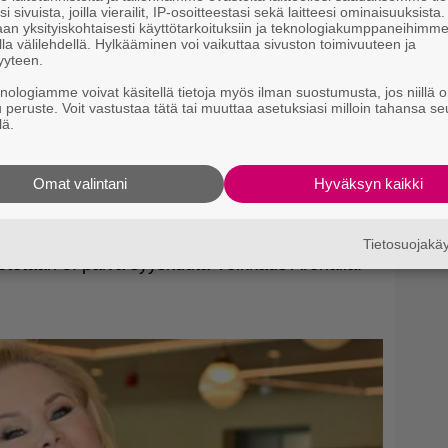
i sivuista, joilla vierailit, IP-osoitteestasi sekä laitteesi ominaisuuksista
an yksityiskohtaisesti käyttötarkoituksiin ja teknologiakumppaneihimm
la välilehdellä. Hylkääminen voi vaikuttaa sivuston toimivuuteen ja
yyteen.
knologiamme voivat käsitellä tietoja myös ilman suostumusta, jos niillä o
u peruste. Voit vastustaa tätä tai muuttaa asetuksiasi milloin tahansa se
lä.
Omat valintani
Hyväksyn kaikki
Tietosuojak