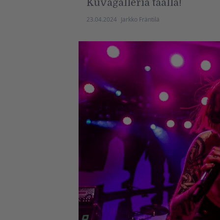
Kuvagalleria täällä!
23.04.2024
Jarkko Fräntilä