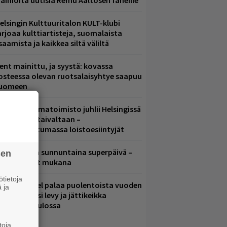
ainioita uutisia Remu Aaltosen faneille
elsingin Kulttuuritalon KULT-klubi
arjoaa kulttiartisteja, suomalaista
saamista ja kaikkea siltä väliltä
ent mainittu, ja syystä: kovassa
osteessa olevan ruotsalaisyhtye saapuu
uomeen
ainio ohjelmatoimisto juhlii Helsingissä
0-vuotista taivaltaan –
lmaistapahtumassa loistoesiintyjät
ampereella sunnuntaina superpäivä –
sen
ämä artistit mukana
tietoja
lind Channel palaa puolentoista vuoden
 ja
uolta – uusi levy ja jättikeikka
elsingissä tulossa
toja