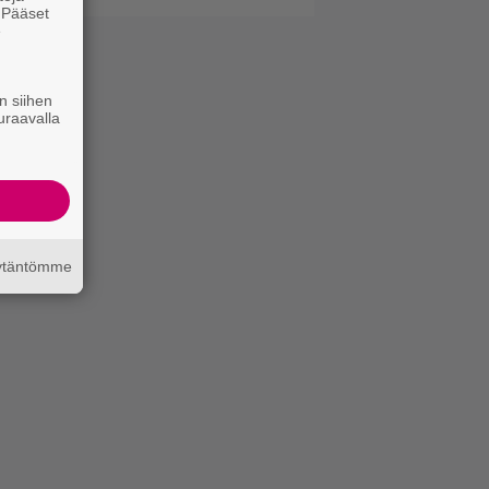
. Pääset
e
n siihen
uraavalla
äytäntömme