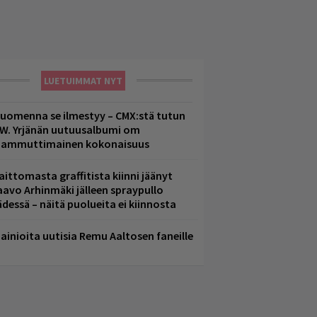
LUETUIMMAT NYT
uomenna se ilmestyy – CMX:stä tutun
.W. Yrjänän uutuusalbumi om
ammuttimainen kokonaisuus
aittomasta graffitista kiinni jäänyt
aavo Arhinmäki jälleen spraypullo
ädessä – näitä puolueita ei kiinnosta
ainioita uutisia Remu Aaltosen faneille