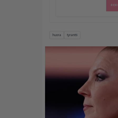
huora
tyrantti