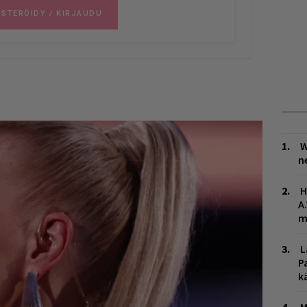
W
n
H
A
m
L
P
k