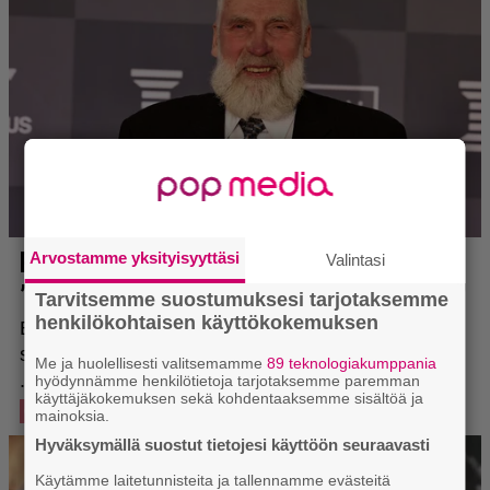
Arvostamme yksityisyyttäsi
Valintasi
Tarvitsemme suostumuksesi tarjotaksemme
henkilökohtaisen käyttökokemuksen
Me ja huolellisesti valitsemamme
89 teknologiakumppania
hyödynnämme henkilötietoja tarjotaksemme paremman
käyttäjäkokemuksen sekä kohdentaaksemme sisältöä ja
mainoksia.
Hyväksymällä suostut tietojesi käyttöön seuraavasti
Käytämme laitetunnisteita ja tallennamme evästeitä