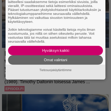
laitteellesi saadaksemme tietoja esimerkiksi sivuista, joilla
vierailit, IP-osoitteestasi sekä laitteesi ominaisuuksista.
Pääset tutustumaan yksityiskohtaisesti käyttötarkoituksiin ja
teknologiakumppaneihimme seuraavalla välilehdellä.
Hylkääminen voi vaikuttaa sivuston toimivuuteen ja
käytettävyyteen.
Jotkin teknologiamme voivat käsitellä tietoja myös ilman
suostumusta, jos niillä on siihen oikeutettu peruste. Voit
vastustaa tätä tai muuttaa asetuksiasi milloin tahansa
seuraavalla välilehdellä.
Hyväksyn kaikki
Omat valintani
Tietosuojakäytäntömme