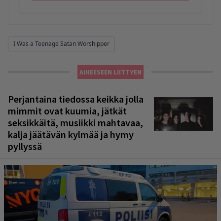
I Was a Teenage Satan Worshipper
AIHEESEEN LIITTYEN
Perjantaina tiedossa keikka jolla
mimmit ovat kuumia, jätkät
seksikkäitä, musiikki mahtavaa,
kalja jäätävän kylmää ja hymy
pyllyssä