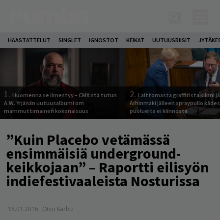
HAASTATTELUT
SINGLET
IGNOSTOT
KEIKAT
UUTUUSBIISIT
JYTÄKE
1.
2.
Huomenna se ilmestyy – CMX:stä tutun
Laittomasta graffitista kiinni 
A.W. Yrjänän uutuusalbumi om
Arhinmäki jälleen spraypullo kädes
mammuttimainen kokonaisuus
puolueita ei kiinnosta
”Kuin Placebo vetämässä
ensimmäisiä underground-
keikkojaan” – Raportti eilisyön
indiefestivaaleista Nosturissa
16.01.2016
Otso Karhu