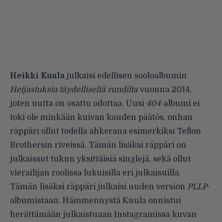
Heikki Kuula
julkaisi edellisen sooloalbumin
Heijastuksia täydelliseltä rundilta
vuonna 2014,
joten uutta on osattu odottaa. Uusi
404
-albumi ei
toki ole minkään kuivan kauden päätös, onhan
räppäri ollut todella ahkerana esimerkiksi Teflon
Brothersin riveissä. Tämän lisäksi räppäri on
julkaissut tukun yksittäisiä singlejä, sekä ollut
vierailijan roolissa lukuisilla eri julkaisuilla.
Tämän lisäksi räppäri julkaisi
uuden version
PLLP
-
albumistaan. Hämmennystä Kuula onnistui
herättämään julkaistuaan Instagramissa kuvan