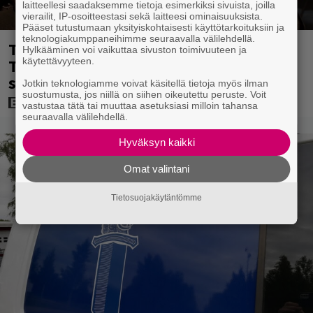
laitteellesi saadaksemme tietoja esimerkiksi sivuista, joilla
vierailit, IP-osoitteestasi sekä laitteesi ominaisuuksista.
Pääset tutustumaan yksityiskohtaisesti käyttötarkoituksiin ja
teknologiakumppaneihimme seuraavalla välilehdellä.
Tänään tv:ssä: Steven Spielbergin ja
Hylkääminen voi vaikuttaa sivuston toimivuuteen ja
käytettävyyteen.
Tom Cruisen kaveruus loppui 21 vuotta
sitten – Syynä Cruisen nolo käytös
Jotkin teknologiamme voivat käsitellä tietoja myös ilman
suostumusta, jos niillä on siihen oikeutettu peruste. Voit
vastustaa tätä tai muuttaa asetuksiasi milloin tahansa
seuraavalla välilehdellä.
Hyväksyn kaikki
Omat valintani
Tietosuojakäytäntömme