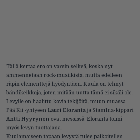
Tällä kertaa ero on varsin selkeä, koska nyt
ammennetaan rock-musiikista, mutta edelleen
räpin elementtejä hyödyntäen. Kuula on tehnyt
bändikeikkoja, joten mitään uutta tämä ei sikäli ole.
Levylle on haalittu kovia tekijöitä, muun muassa
Pää Kii -yhtyeen
Lauri Eloranta
ja Stam1na-kippari
Antti Hyyrynen
ovat messissä. Eloranta toimi
myös levyn tuottajana.
Kuulamaiseen tapaan levystä tulee paikoitellen