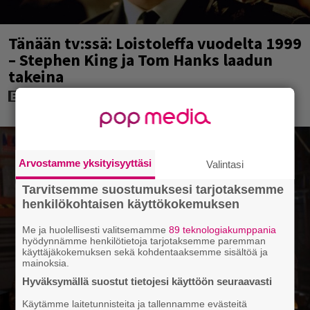
Tänään tv:ssä: Loistoleffa vuodelta 1999
– Stephen King ja Tom Hanks laadun
takeina
Arvostamme yksityisyyttäsi
Valintasi
Tarvitsemme suostumuksesi tarjotaksemme
henkilökohtaisen käyttökokemuksen
Me ja huolellisesti valitsemamme
89 teknologiakumppania
hyödynnämme henkilötietoja tarjotaksemme paremman
käyttäjäkokemuksen sekä kohdentaaksemme sisältöä ja
mainoksia.
Hyväksymällä suostut tietojesi käyttöön seuraavasti
Käytämme laitetunnisteita ja tallennamme evästeitä