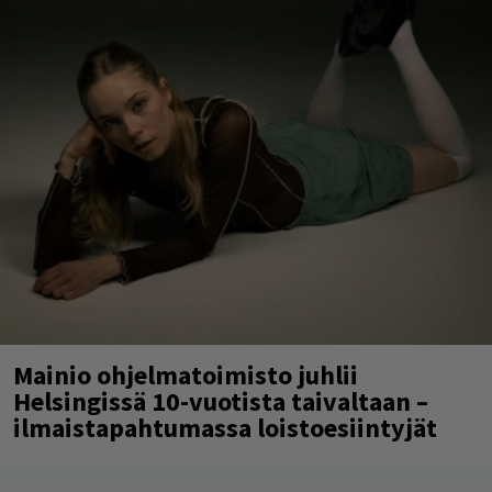
Mainio ohjelmatoimisto juhlii
Helsingissä 10-vuotista taivaltaan –
ilmaistapahtumassa loistoesiintyjät