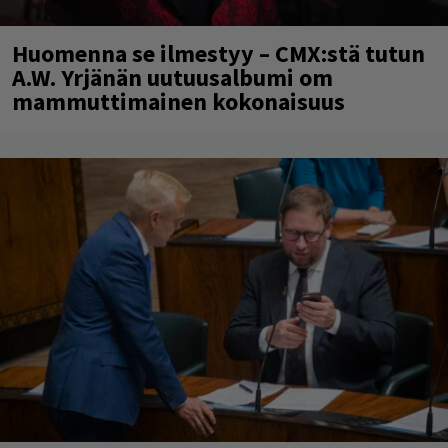
Huomenna se ilmestyy – CMX:stä tutun
A.W. Yrjänän uutuusalbumi om
mammuttimainen kokonaisuus