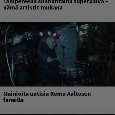
Tampereella sunnuntaina superpäivä –
nämä artistit mukana
Mainioita uutisia Remu Aaltosen
faneille