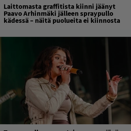
Laittomasta graffitista kiinni jäänyt
Paavo Arhinmäki jälleen spraypullo
kädessä – näitä puolueita ei kiinnosta