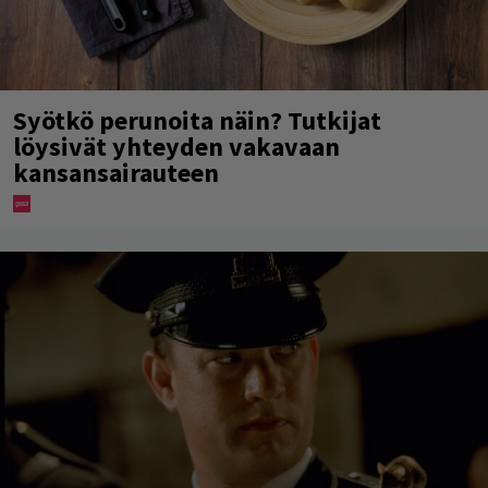
Syötkö perunoita näin? Tutkijat
löysivät yhteyden vakavaan
kansansairauteen