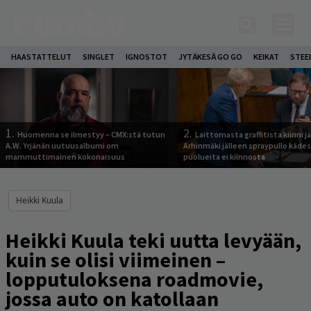
HAASTATTELUT
SINGLET
IGNOSTOT
JYTÄKESÄ GO GO
KEIKAT
STEE
1.
2.
Huomenna se ilmestyy – CMX:stä tutun
Laittomasta graffitista kiinni 
A.W. Yrjänän uutuusalbumi om
Arhinmäki jälleen spraypullo kädes
mammuttimainen kokonaisuus
puolueita ei kiinnosta
Heikki Kuula
Heikki Kuula teki uutta levyään,
kuin se olisi viimeinen –
lopputuloksena roadmovie,
jossa auto on katollaan