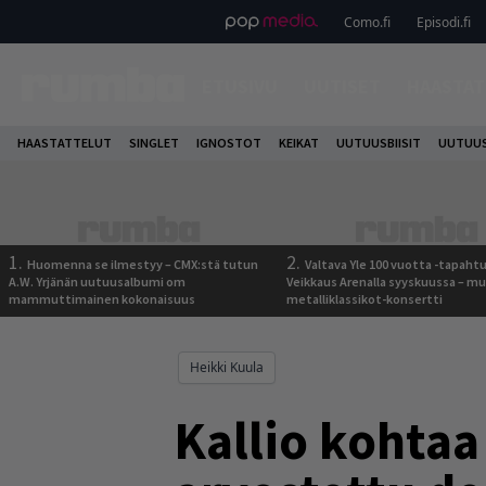
Como.fi
Episodi.fi
ETUSIVU
UUTISET
HAASTAT
HAASTATTELUT
SINGLET
IGNOSTOT
KEIKAT
UUTUUSBIISIT
UUTUUS
1.
2.
Huomenna se ilmestyy – CMX:stä tutun
Valtava Yle 100 vuotta -tapah
A.W. Yrjänän uutuusalbumi om
Veikkaus Arenalla syyskuussa – m
mammuttimainen kokonaisuus
metalliklassikot-konsertti
Heikki Kuula
Kallio kohtaa