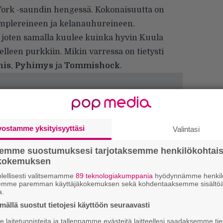
York -saundin hengessä. Kokonaisuutta on
amplereineen ja kelanauhureineen.
, joten samalla kuulee kuinka hyvin Kuula
elleen purkkiin. Mikin varressa on tietysti
nis
,
Pyhimys
ja
Tommishock
.
vostamme yksityisyyttäsi
Valintasi
semme suostumuksesi tarjotaksemme henkilökohtai
ökokemuksen
lellisesti valitsemamme
89 teknologiakumppania
hyödynnämme henkilö
semme paremman käyttäjäkokemuksen sekä kohdentaaksemme sisältöä
a.
H
ällä suostut tietojesi käyttöön seuraavasti
A
m
laitetunnisteita ja tallennamme evästeitä laitteellesi saadaksemme tie