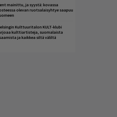
ent mainittu, ja syystä: kovassa
osteessa olevan ruotsalaisyhtye saapuu
uomeen
elsingin Kulttuuritalon KULT-klubi
arjoaa kulttiartisteja, suomalaista
saamista ja kaikkea siltä väliltä