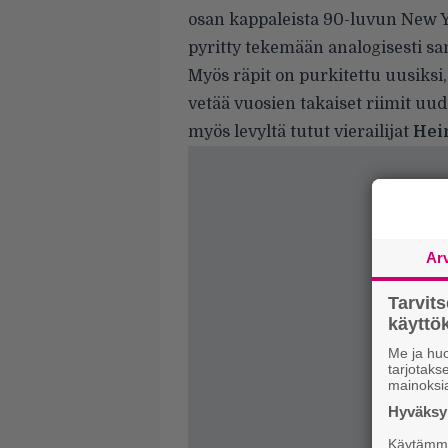
osan kappaleista 90-luvun New 
pyritty tekemään analogisesti s
Myös räpit on purkitettu uusiksi
vetää vuosien takaiset riimit uud
myös levyltä tutut vierailijat
Hei
Ar
Tarvit
käytt
Me ja huo
tarjotak
mainoksi
Hyväksym
Käytämme 