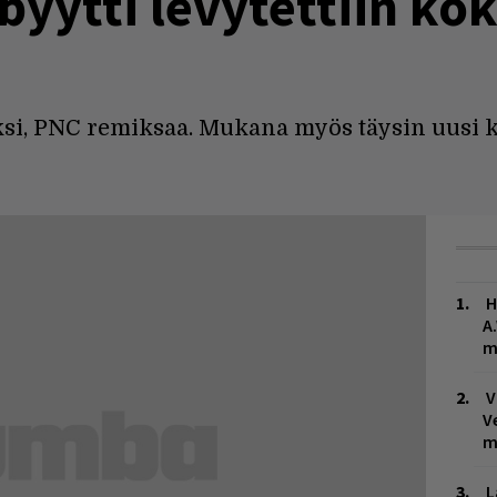
byytti levytettiin k
iksi, PNC remiksaa. Mukana myös täysin uusi 
H
A
m
V
V
m
L