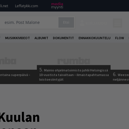
i.net
Leffatykki.com
Etsi
KIRJAUDU
T
MUSIIKKIVIDEOT
ALBUMIT
DOKUMENTIT
ENNAKKOKUUNTELU
FLOW
5.
Mainio ohjelmatoimisto juhlii Helsingissä
6.
ntaina superpäivä –
10-vuotista taivaltaan – ilmaistapahtumassa
Weezer
loistoesiintyjät
neljännes
 Kuulan