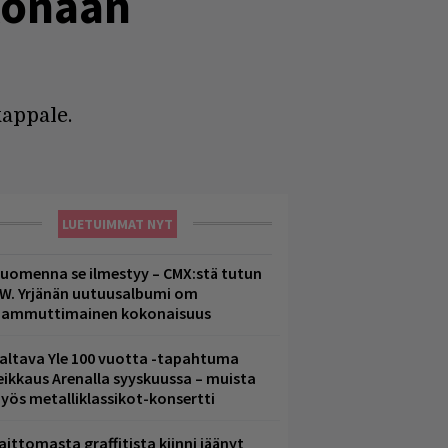
okonaan
kappale.
LUETUIMMAT NYT
uomenna se ilmestyy – CMX:stä tutun
.W. Yrjänän uutuusalbumi om
ammuttimainen kokonaisuus
altava Yle 100 vuotta -tapahtuma
eikkaus Arenalla syyskuussa – muista
yös metalliklassikot-konsertti
aittomasta graffitista kiinni jäänyt