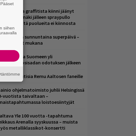
. Pääset
e
aittomasta graffitista kiinni jäänyt
aavo Arhinmäki jälleen spraypullo
ädessä – näitä puolueita ei kiinnosta
n siihen
uraavalla
ampereella sunnuntaina superpäivä –
ämä artistit mukana
eezer palaa Suomeen yli
eljännesvuosisadan odotuksen jälkeen
äytäntömme
ainioita uutisia Remu Aaltosen faneille
ainio ohjelmatoimisto juhlii Helsingissä
0-vuotista taivaltaan –
lmaistapahtumassa loistoesiintyjät
altava Yle 100 vuotta -tapahtuma
eikkaus Arenalla syyskuussa – muista
yös metalliklassikot-konsertti