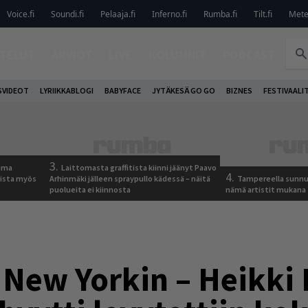
Voice.fi
Soundi.fi
Pelaaja.fi
Inferno.fi
Rumba.fi
Tilt.fi
Metel
TELUT
ARVIOT
LIVE
KOLUMNIT
PODCAST
VIDEOT
LYRIIKKABLOGI
BABYFACE
JYTÄKESÄ GO GO
BIZNES
FESTIVAALI
3.
tuma
Laittomasta graffitista kiinni jäänyt Paavo
4.
uista myös
Arhinmäki jälleen spraypullo kädessä – näitä
Tampereella sunnu
puolueita ei kiinnosta
nämä artistit mukana
 New Yorkin – Heikki