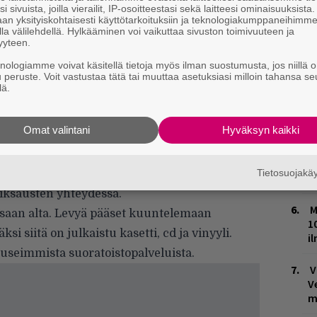
i sivuista, joilla vierailit, IP-osoitteestasi sekä laitteesi ominaisuuksista
an yksityiskohtaisesti käyttötarkoituksiin ja teknologiakumppaneihimm
L
la välilehdellä. Hylkääminen voi vaikuttaa sivuston toimivuuteen ja
P
yyteen.
k
knologiamme voivat käsitellä tietoja myös ilman suostumusta, jos niillä o
u peruste. Voit vastustaa tätä tai muuttaa asetuksiasi milloin tahansa se
T
lä.
n
ä, niin levyllä ei ole aivan kaikkia kappaleita,
Omat valintani
Hyväksyn kaikki
W
n
sa on
Perhosveitsi-Heikin
ja
Lika-Akin
Tietosuojak
koset
ja aivan ennen julkaisematon
Kallion
M
miksausten yhteydessä.
M
ssaan alta. Levyä pääset kuuntelemaan
1
si siitä on julkaistu kasetti, cd ja vinyyli.
i
useimmista suoratoistopalveluista.
V
V
m