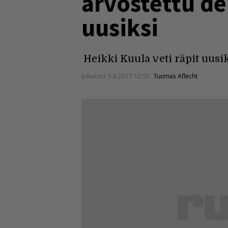
arvostettu de
uusiksi
Heikki Kuula veti räpit uus
Julkaistu:
5.8.2017 12:50
Tuomas Aflecht