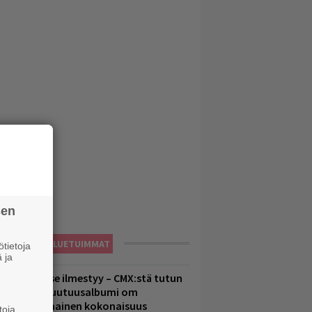
sen
LUETUIMMAT
tietoja
 ja
uomenna se ilmestyy – CMX:stä tutun
.W. Yrjänän uutuusalbumi om
ammuttimainen kokonaisuus
toja