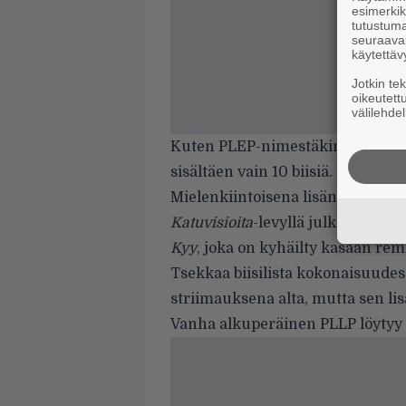
esimerkiks
tutustuma
seuraaval
käytettäv
Jotkin te
oikeutett
välilehdel
Kuten PLEP-nimestäkin voi päätell
sisältäen vain 10 biisiä.
Mielenkiintoisena lisänä joukos
Katuvisioita
-levyllä julkaistu
Aak
Kyy
, joka on kyhäilty kasaan re
Tsekkaa biisilista kokonaisuude
striimauksena alta, mutta sen lisäk
Vanha alkuperäinen PLLP löytyy 