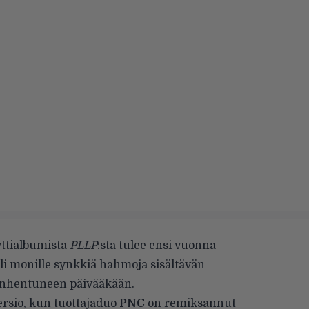
yttialbumista
PLLP
:sta tulee ensi vuonna
eli monille synkkiä hahmoja sisältävän
anhentuneen päivääkään.
ersio, kun tuottajaduo
PNC
on remiksannut