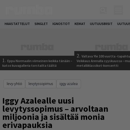
HAASTATTELUT
SINGLET
IGNOSTOT
KEIKAT
UUTUUSBIISIT
UUTUUS
2.
Valtava Yle 100 vuotta -tapah
1.
Eppu Normaalin viimeinen keikka tänään –
Veikkaus Arenalla syyskuussa – m
katso kuvagalleria torstailta täältä
metalliklassikot-konsertti
levy-yhtiö
levytyssopimus
iggy azalea
Iggy Azalealle uusi
levytyssopimus – arvoltaan
miljoonia ja sisältää monia
erivapauksia