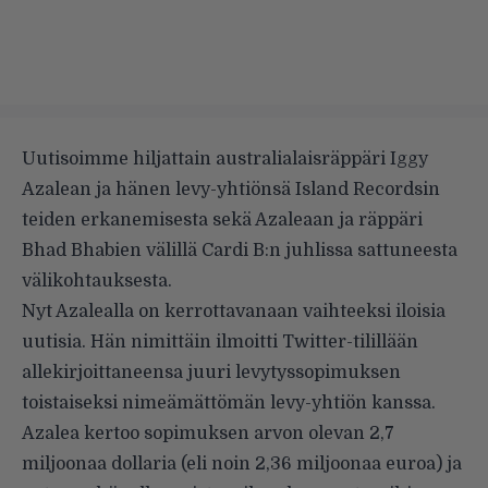
Uutisoimme hiljattain australialaisräppäri
Iggy
Azalean ja hänen levy-yhtiönsä Island Recordsin
teiden erkanemisesta
sekä Azaleaan ja räppäri
Bhad Bhabien välillä
Cardi B:n juhlissa sattuneesta
välikohtauksesta
.
Nyt Azalealla on kerrottavanaan vaihteeksi iloisia
uutisia. Hän nimittäin ilmoitti Twitter-tilillään
allekirjoittaneensa juuri levytyssopimuksen
toistaiseksi nimeämättömän levy-yhtiön kanssa.
Azalea kertoo sopimuksen arvon olevan 2,7
miljoonaa dollaria (eli noin 2,36 miljoonaa euroa) ja