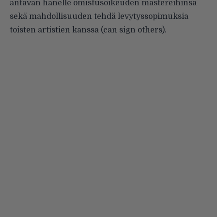
antavan hänelle omistusoikeuden mastereihinsa
sekä mahdollisuuden tehdä levytyssopimuksia
toisten artistien kanssa (can sign others).