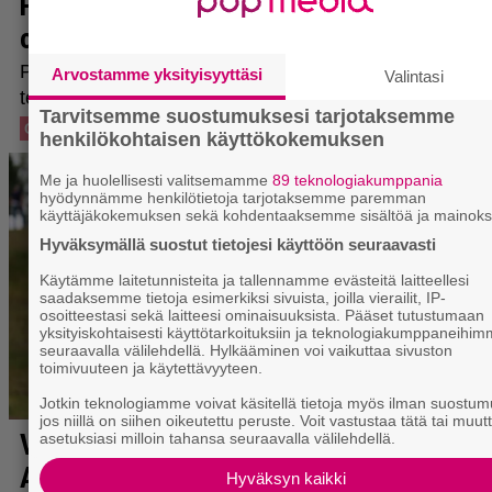
Arvostamme yksityisyyttäsi
Valintasi
Tarvitsemme suostumuksesi tarjotaksemme
henkilökohtaisen käyttökokemuksen
Me ja huolellisesti valitsemamme
89 teknologiakumppania
hyödynnämme henkilötietoja tarjotaksemme paremman
käyttäjäkokemuksen sekä kohdentaaksemme sisältöä ja mainoks
Hyväksymällä suostut tietojesi käyttöön seuraavasti
Käytämme laitetunnisteita ja tallennamme evästeitä laitteellesi
saadaksemme tietoja esimerkiksi sivuista, joilla vierailit, IP-
osoitteestasi sekä laitteesi ominaisuuksista. Pääset tutustumaan
yksityiskohtaisesti käyttötarkoituksiin ja teknologiakumppaneihi
seuraavalla välilehdellä. Hylkääminen voi vaikuttaa sivuston
toimivuuteen ja käytettävyyteen.
Jotkin teknologiamme voivat käsitellä tietoja myös ilman suostum
jos niillä on siihen oikeutettu peruste. Voit vastustaa tätä tai muut
asetuksiasi milloin tahansa seuraavalla välilehdellä.
Hyväksyn kaikki