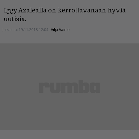
Iggy Azalealla on kerrottavanaan hyviä
uutisia.
Julkaistu:
19.11.2018 12:04
Vilja Vainio