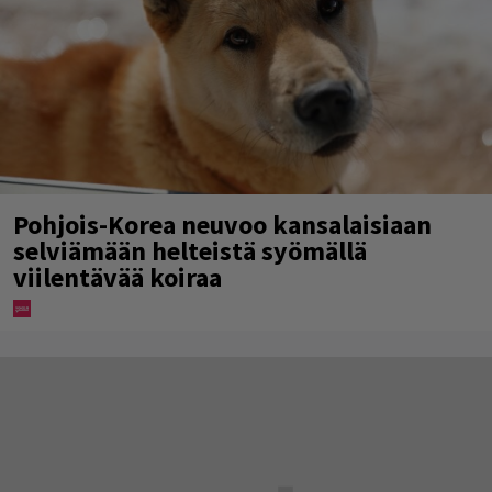
Pohjois-Korea neuvoo kansalaisiaan
selviämään helteistä syömällä
viilentävää koiraa