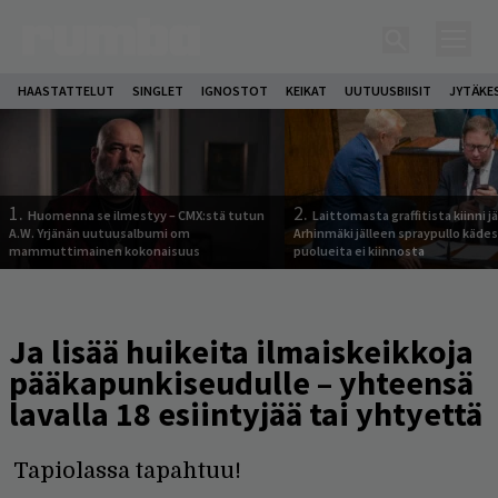
HAASTATTELUT
SINGLET
IGNOSTOT
KEIKAT
UUTUUSBIISIT
JYTÄKE
1.
2.
Huomenna se ilmestyy – CMX:stä tutun
Laittomasta graffitista kiinni 
A.W. Yrjänän uutuusalbumi om
Arhinmäki jälleen spraypullo kädes
mammuttimainen kokonaisuus
puolueita ei kiinnosta
Ja lisää huikeita ilmaiskeikkoja
pääkapunkiseudulle – yhteensä
lavalla 18 esiintyjää tai yhtyettä
Tapiolassa tapahtuu!