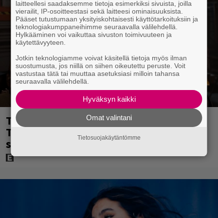
laitteellesi saadaksemme tietoja esimerkiksi sivuista, joilla
vierailit, IP-osoitteestasi sekä laitteesi ominaisuuksista.
Pääset tutustumaan yksityiskohtaisesti käyttötarkoituksiin ja
teknologiakumppaneihimme seuraavalla välilehdellä.
Hylkääminen voi vaikuttaa sivuston toimivuuteen ja
käytettävyyteen.
Jotkin teknologiamme voivat käsitellä tietoja myös ilman
suostumusta, jos niillä on siihen oikeutettu peruste. Voit
vastustaa tätä tai muuttaa asetuksiasi milloin tahansa
seuraavalla välilehdellä.
Hyväksyn kaikki
Tänään tv:ssä: Steven Spielbergin ja
Omat valintani
Tom Cruisen kaveruus loppui 21 vuotta
Tietosuojakäytäntömme
sitten – Syynä Cruisen nolo käytös