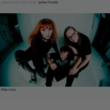
Julkaistu:
23.5.2024 14:40
Jarkko Fräntilä
Milja Linna