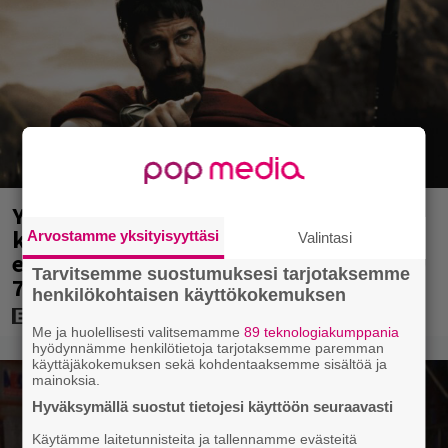
Yöllä tv:ssä: Sotaelokuvan näyttelijät
kasvattivat lihakset nopeasti
Arvostamme yksityisyyttäsi
Valintasi
erikoisella kikalla – IMDb-arvosana on
Tarvitsemme suostumuksesi tarjotaksemme
7,6
henkilökohtaisen käyttökokemuksen
Me ja huolellisesti valitsemamme
89 teknologiakumppania
hyödynnämme henkilötietoja tarjotaksemme paremman
käyttäjäkokemuksen sekä kohdentaaksemme sisältöä ja
mainoksia.
Hyväksymällä suostut tietojesi käyttöön seuraavasti
Käytämme laitetunnisteita ja tallennamme evästeitä