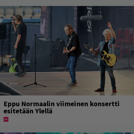
Eppu Normaalin viimeinen konsertti
esitetään Ylellä