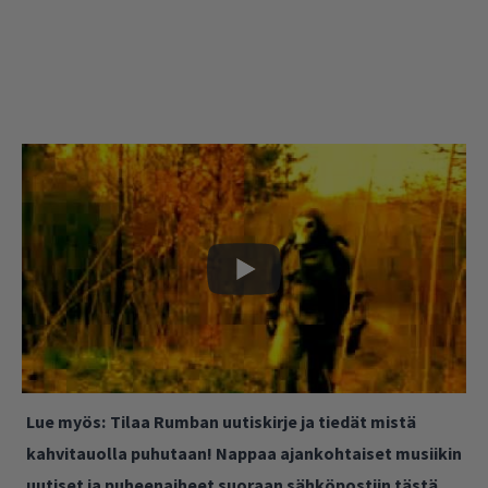
Lue myös:
Tilaa Rumban uutiskirje ja tiedät mistä
kahvitauolla puhutaan! Nappaa ajankohtaiset musiikin
uutiset ja puheenaiheet suoraan sähköpostiin tästä.