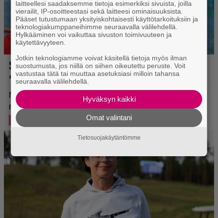
laitteellesi saadaksemme tietoja esimerkiksi sivuista, joilla
vierailit, IP-osoitteestasi sekä laitteesi ominaisuuksista.
Pääset tutustumaan yksityiskohtaisesti käyttötarkoituksiin ja
teknologiakumppaneihimme seuraavalla välilehdellä.
Hylkääminen voi vaikuttaa sivuston toimivuuteen ja
käytettävyyteen.
Jotkin teknologiamme voivat käsitellä tietoja myös ilman
suostumusta, jos niillä on siihen oikeutettu peruste. Voit
vastustaa tätä tai muuttaa asetuksiasi milloin tahansa
seuraavalla välilehdellä.
Hyväksyn kaikki
Omat valintani
Tietosuojakäytäntömme