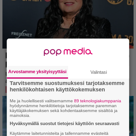
Arvostamme yksityisyyttäsi
Valintasi
Tarvitsemme suostumuksesi tarjotaksemme
henkilökohtaisen käyttökokemuksen
Me ja huolellisesti valitsemamme
89 teknologiakumppania
hyödynnämme henkilötietoja tarjotaksemme paremman
käyttäjäkokemuksen sekä kohdentaaksemme sisältöä ja
mainoksia.
Hyväksymällä suostut tietojesi käyttöön seuraavasti
Käytämme laitetunnisteita ja tallennamme evästeitä