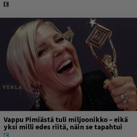
Vappu Pimiästä tuli miljoonikko – eikä
yksi milli edes riitä, näin se tapahtui