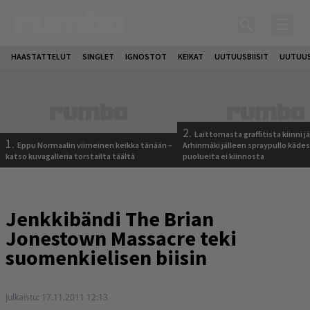
HAASTATTELUT
SINGLET
IGNOSTOT
KEIKAT
UUTUUSBIISIT
UUTUUS
2.
Laittomasta graffitista kiinni 
1.
Eppu Normaalin viimeinen keikka tänään –
Arhinmäki jälleen spraypullo kädes
katso kuvagalleria torstailta täältä
puolueita ei kiinnosta
Jenkkibändi The Brian
Jonestown Massacre teki
suomenkielisen biisin
Julkaistu:
17.11.2011 12:13