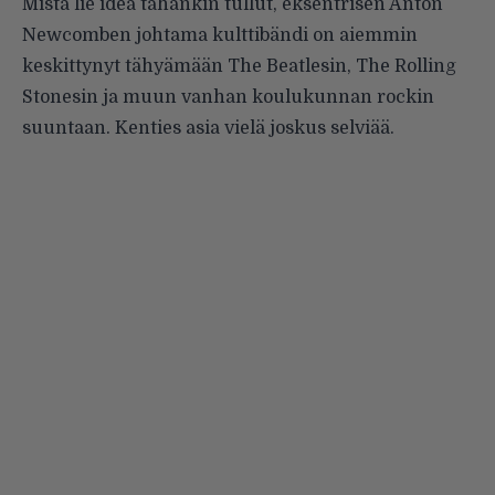
Mistä lie idea tähänkin tullut, eksentrisen Anton
Newcomben johtama kulttibändi on aiemmin
keskittynyt tähyämään The Beatlesin, The Rolling
Stonesin ja muun vanhan koulukunnan rockin
suuntaan. Kenties asia vielä joskus selviää.