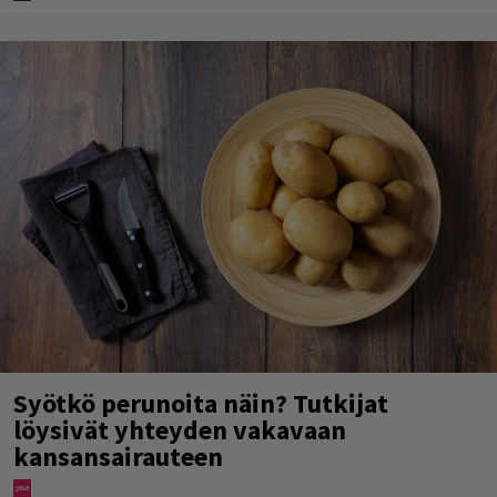
Syötkö perunoita näin? Tutkijat
löysivät yhteyden vakavaan
kansansairauteen