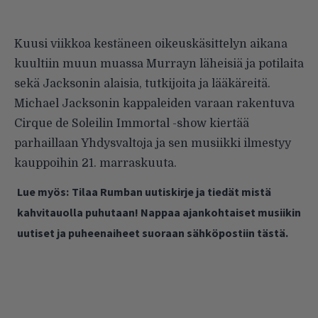
Kuusi viikkoa kestäneen oikeuskäsittelyn aikana
kuultiin muun muassa Murrayn läheisiä ja potilaita
sekä Jacksonin alaisia, tutkijoita ja lääkäreitä.
Michael Jacksonin kappaleiden varaan rakentuva
Cirque de Soleilin Immortal -show kiertää
parhaillaan Yhdysvaltoja ja sen musiikki ilmestyy
kauppoihin 21. marraskuuta.
Lue myös:
Tilaa Rumban uutiskirje ja tiedät mistä
kahvitauolla puhutaan! Nappaa ajankohtaiset musiikin
uutiset ja puheenaiheet suoraan sähköpostiin tästä.