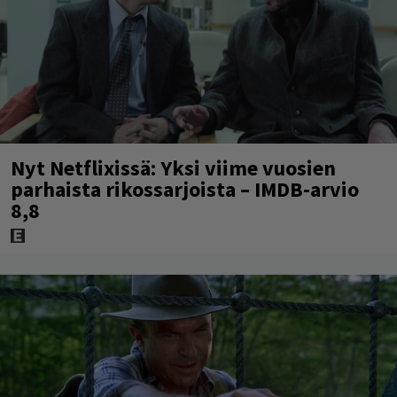
Nyt Netflixissä: Yksi viime vuosien
parhaista rikossarjoista – IMDB-arvio
8,8