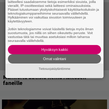
laitteellesi saadaksemme tietoja esimerkiksi sivuista, joilla
vierailit, IP-osoitteestasi sekä laitteesi ominaisuuksista.
Pääset tutustumaan yksityiskohtaisesti käyttötarkoituksiin ja
teknologiakumppaneihimme seuraavalla välilehdellä.
Hylkääminen voi vaikuttaa sivuston toimivuuteen ja
käytettävyyteen.
Jotkin teknologiamme voivat käsitellä tietoja myös ilman
suostumusta, jos niillä on siihen oikeutettu peruste. Voit
vastustaa tätä tai muuttaa asetuksiasi milloin tahansa
seuraavalla välilehdellä.
Hyväksyn kaikki
Omat valintani
Tietosuojakäytäntömme
Mainioita uutisia Remu Aaltosen
faneille