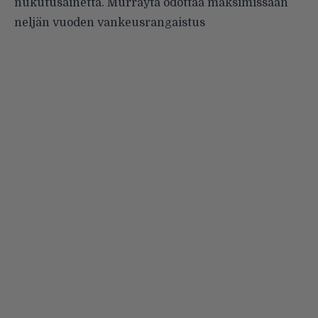
nukutusainetta. Murrayta odottaa maksimissaan
neljän vuoden vankeusrangaistus