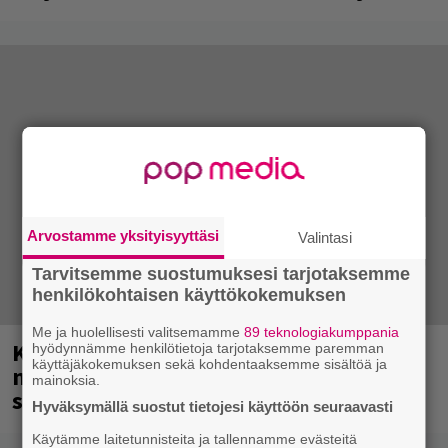
Arvostamme yksityisyyttäsi
Valintasi
Tarvitsemme suostumuksesi tarjotaksemme
henkilökohtaisen käyttökokemuksen
Me ja huolellisesti valitsemamme
89 teknologiakumppania
Kent mainittu, ja syystä: kovassa
hyödynnämme henkilötietoja tarjotaksemme paremman
käyttäjäkokemuksen sekä kohdentaaksemme sisältöä ja
nosteessa olevan ruotsalaisyhtye
mainoksia.
saapuu Suomeen
Hyväksymällä suostut tietojesi käyttöön seuraavasti
Käytämme laitetunnisteita ja tallennamme evästeitä