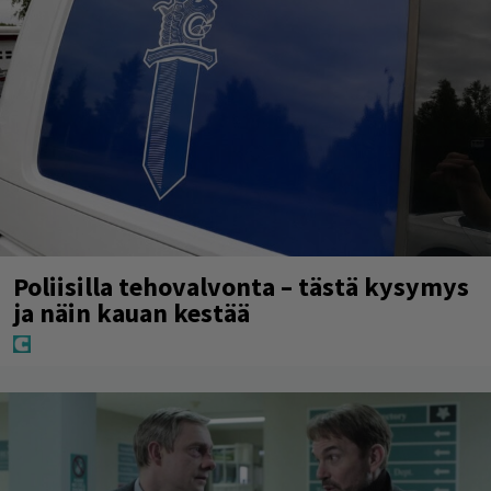
Poliisilla tehovalvonta – tästä kysymys
ja näin kauan kestää