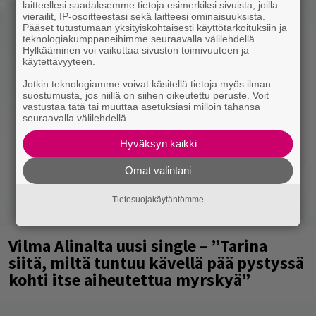
laitteellesi saadaksemme tietoja esimerkiksi sivuista, joilla
vierailit, IP-osoitteestasi sekä laitteesi ominaisuuksista.
Pääset tutustumaan yksityiskohtaisesti käyttötarkoituksiin ja
teknologiakumppaneihimme seuraavalla välilehdellä.
Hylkääminen voi vaikuttaa sivuston toimivuuteen ja
käytettävyyteen.
Jotkin teknologiamme voivat käsitellä tietoja myös ilman
suostumusta, jos niillä on siihen oikeutettu peruste. Voit
vastustaa tätä tai muuttaa asetuksiasi milloin tahansa
seuraavalla välilehdellä.
Hyväksyn kaikki
Omat valintani
Tietosuojakäytäntömme
Vilma Alinalta uusi single – ”Tarina
siitä, miltä tuntuu kävellä pää pystyssä
kohti itse aiheutettua myrskyä”