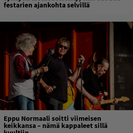
festarien ajankohta selvillä
Eppu Normaali soitti viimeisen
keikkansa – nämä kappaleet sillä
kuultiin