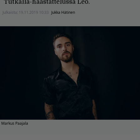
Tutkalla-haastattelussa Leo.
Julkaistu:
19.11.2019 10:33
Jukka Hätinen
Markus Paajala