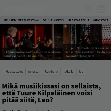
HELLSINKI METAL FESTIVAL
VAUHTI KIIHTYY
HAASTATTELUT
IGNOSTOT
2.
Eppu Normaali soitti viimeisen
1.
Eppu Normaali soitti viimeisen keikkansa
konserttinsa koskaan – Yle Areena
– nämä kappaleet sillä kuultiin
dokumentti bändistä
Haastattelut
ignostot
Rumba-tv
tutkalla
leo
Mikä musiikissasi on sellaista,
että Tuure Kilpeläinen voisi
pitää siitä, Leo?