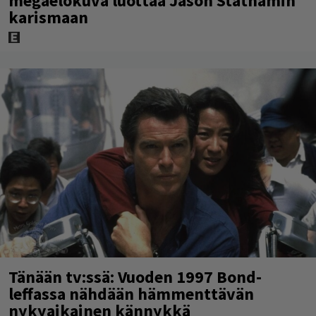
megaelokuva luottaa Jason Stathamin
karismaan
Tänään tv:ssä: Vuoden 1997 Bond-
leffassa nähdään hämmenttävän
nykyaikainen kännykkä