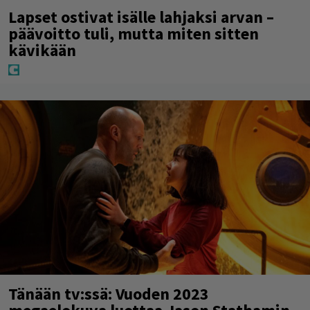
Lapset ostivat isälle lahjaksi arvan –
päävoitto tuli, mutta miten sitten
kävikään
Tänään tv:ssä: Vuoden 2023