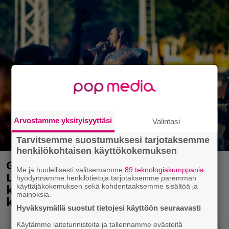
Arvostamme yksityisyyttäsi
Valintasi
Tarvitsemme suostumuksesi tarjotaksemme
henkilökohtaisen käyttökokemuksen
Glam rock -yhtye The Ark viihdytti
Me ja huolellisesti valitsemamme
89 teknologiakumppania
Logomon Terassikesässä Turussa –
hyödynnämme henkilötietoja tarjotaksemme paremman
katso kuvagalleria Ola Salosta ja
käyttäjäkokemuksen sekä kohdentaaksemme sisältöä ja
mainoksia.
kumppaneista täältä
Hyväksymällä suostut tietojesi käyttöön seuraavasti
Käytämme laitetunnisteita ja tallennamme evästeitä