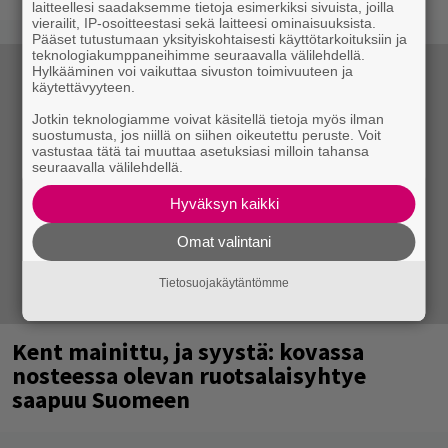
laitteellesi saadaksemme tietoja esimerkiksi sivuista, joilla
vierailit, IP-osoitteestasi sekä laitteesi ominaisuuksista.
Pääset tutustumaan yksityiskohtaisesti käyttötarkoituksiin ja
teknologiakumppaneihimme seuraavalla välilehdellä.
Hylkääminen voi vaikuttaa sivuston toimivuuteen ja
käytettävyyteen.
Jotkin teknologiamme voivat käsitellä tietoja myös ilman
suostumusta, jos niillä on siihen oikeutettu peruste. Voit
vastustaa tätä tai muuttaa asetuksiasi milloin tahansa
seuraavalla välilehdellä.
Hyväksyn kaikki
Omat valintani
Tietosuojakäytäntömme
Kent mainittu, ja syystä: kovassa
nosteessa olevan ruotsalaisyhtye
saapuu Suomeen