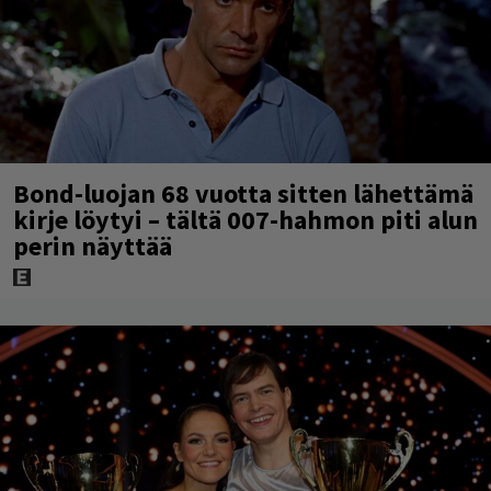
Bond-luojan 68 vuotta sitten lähettämä
kirje löytyi – tältä 007-hahmon piti alun
perin näyttää