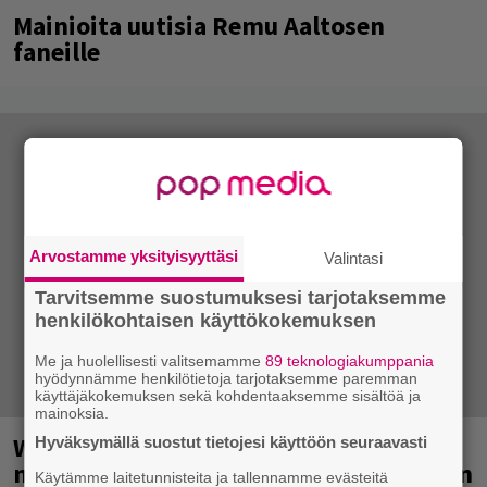
Mainioita uutisia Remu Aaltosen
faneille
Arvostamme yksityisyyttäsi
Valintasi
Tarvitsemme suostumuksesi tarjotaksemme
henkilökohtaisen käyttökokemuksen
Me ja huolellisesti valitsemamme
89 teknologiakumppania
hyödynnämme henkilötietoja tarjotaksemme paremman
käyttäjäkokemuksen sekä kohdentaaksemme sisältöä ja
mainoksia.
Weezer palaa Suomeen yli
Hyväksymällä suostut tietojesi käyttöön seuraavasti
neljännesvuosisadan odotuksen jälkeen
Käytämme laitetunnisteita ja tallennamme evästeitä