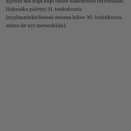
agentit siis hopi hopi
tänne
hakemusta täyttämään.
Hakuaika päättyy 31. toukokuuta
(englanninkielisessä osiossa lukee 30. huhtikuuta,
miten lie nyt meneekään).