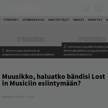
STEELFEST
JYTÄKESÄ GO GO
HAASTATTELUT
SINGLET
IGNOSTOT
K
2.
Laittomasta graffitista kiinni 
1.
Weezer palaa Suomeen yli
Arhinmäki jälleen spraypullo kädes
neljännesvuosisadan odotuksen jälkeen
puolueita ei kiinnosta
Muusikko, haluatko bändisi Lost
in Musiciin esiintymään?
Julkaistu:
1.4.2011 11:25