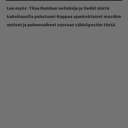
Lue myös:
Tilaa Rumban uutiskirje ja tiedät mistä
kahvitauolla puhutaan! Nappaa ajankohtaiset musiikin
uutiset ja puheenaiheet suoraan sähköpostiin tästä.