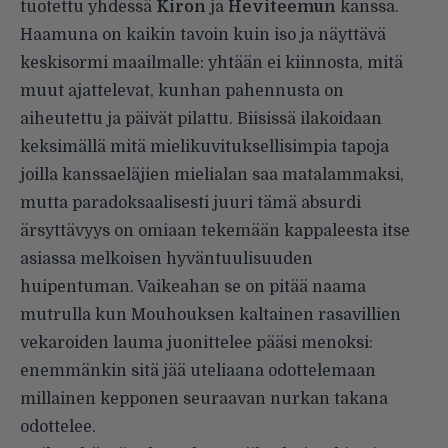
tuotettu yhdessä
Kiron
ja
Heviteemun
kanssa.
Haamuna on kaikin tavoin kuin iso ja näyttävä
keskisormi maailmalle: yhtään ei kiinnosta, mitä
muut ajattelevat, kunhan pahennusta on
aiheutettu ja päivät pilattu. Biisissä ilakoidaan
keksimällä mitä mielikuvituksellisimpia tapoja
joilla kanssaeläjien mielialan saa matalammaksi,
mutta paradoksaalisesti juuri tämä absurdi
ärsyttävyys on omiaan tekemään kappaleesta itse
asiassa melkoisen hyväntuulisuuden
huipentuman. Vaikeahan se on pitää naama
mutrulla kun Mouhouksen kaltainen rasavillien
vekaroiden lauma juonittelee pääsi menoksi:
enemmänkin sitä jää uteliaana odottelemaan
millainen kepponen seuraavan nurkan takana
odottelee.