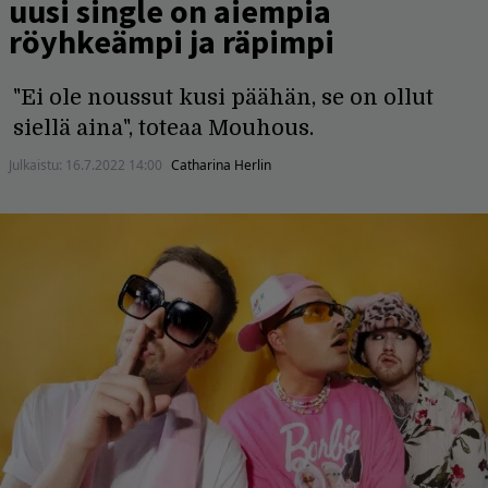
uusi single on aiempia
röyhkeämpi ja räpimpi
"Ei ole noussut kusi päähän, se on ollut
siellä aina", toteaa Mouhous.
Julkaistu:
16.7.2022 14:00
Catharina Herlin