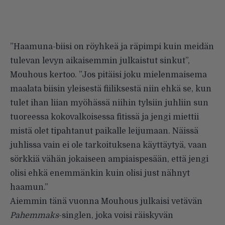
”Haamuna-biisi on röyhkeä ja räpimpi kuin meidän
tulevan levyn aikaisemmin julkaistut sinkut”,
Mouhous kertoo. ”Jos pitäisi joku mielenmaisema
maalata biisin yleisestä fiiliksestä niin ehkä se, kun
tulet ihan liian myöhässä niihin tylsiin juhliin sun
tuoreessa kokovalkoisessa fitissä ja jengi miettii
mistä olet tipahtanut paikalle leijumaan. Näissä
juhlissa vain ei ole tarkoituksena käyttäytyä, vaan
sörkkiä vähän jokaiseen ampiaispesään, että jengi
olisi ehkä enemmänkin kuin olisi just nähnyt
haamun.”
Aiemmin tänä vuonna
Mouhous julkaisi vetävän
Pahemmaks
-singlen, joka voisi räiskyvän