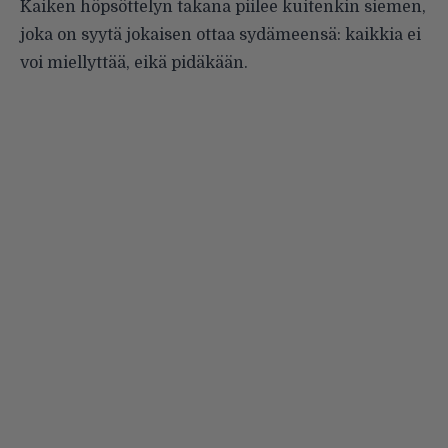
Kaiken höpsöttelyn takana piilee kuitenkin siemen,
joka on syytä jokaisen ottaa sydämeensä: kaikkia ei
voi miellyttää, eikä pidäkään.