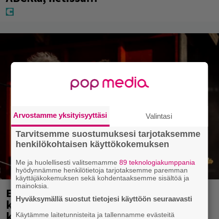
Arvostamme yksityisyyttäsi
Valintasi
Tarvitsemme suostumuksesi tarjotaksemme
henkilökohtaisen käyttökokemuksen
Me ja huolellisesti valitsemamme
89 teknologiakumppania
hyödynnämme henkilötietoja tarjotaksemme paremman
käyttäjäkokemuksen sekä kohdentaaksemme sisältöä ja
mainoksia.
Eppu Normaali soitti viimeisen
Hyväksymällä suostut tietojesi käyttöön seuraavasti
keikkansa – nämä kappaleet sillä
kuultiin
Käytämme laitetunnisteita ja tallennamme evästeitä