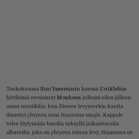
Toukokuussa
Sini Yaseminin
kanssa
Uniklubin
hittibiisiä
versioinut
Mouhous
julkaisi eilen jälleen
omaa musiikkia, kun Etenee-levymerkin kautta
ilmestyi yhtyeen uusi
Haamuna
-single. Kappale
tulee löytymään bändin syksyllä julkaistavalta
albumilta, joka on yhtyeen toinen levy. Haamuna on