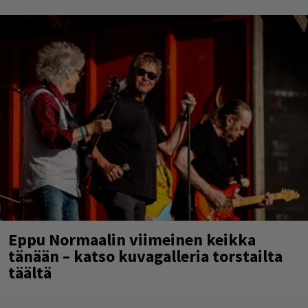
Eppu Normaalin viimeinen keikka
tänään – katso kuvagalleria torstailta
täältä