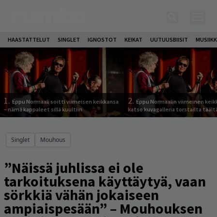
HAASTATTELUT
SINGLET
IGNOSTOT
KEIKAT
UUTUUSBIISIT
MUSIIKK
1.
2.
Eppu Normaali soitti viimeisen keikkansa
Eppu Normaalin viimeinen keik
– nämä kappaleet sillä kuultiin
katso kuvagalleria torstailta täält
Singlet
Mouhous
”Näissä juhlissa ei ole
tarkoituksena käyttäytyä, vaan
sörkkiä vähän jokaiseen
ampiaispesään” – Mouhouksen