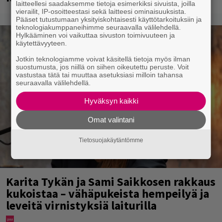
laitteellesi saadaksemme tietoja esimerkiksi sivuista, joilla
vierailit, IP-osoitteestasi sekä laitteesi ominaisuuksista.
Pääset tutustumaan yksityiskohtaisesti käyttötarkoituksiin ja
teknologiakumppaneihimme seuraavalla välilehdellä.
Hylkääminen voi vaikuttaa sivuston toimivuuteen ja
käytettävyyteen.
Jotkin teknologiamme voivat käsitellä tietoja myös ilman
suostumusta, jos niillä on siihen oikeutettu peruste. Voit
vastustaa tätä tai muuttaa asetuksiasi milloin tahansa
seuraavalla välilehdellä.
Hyväksyn kaikki
Omat valintani
Tietosuojakäytäntömme
Karita Tykän ja Sami Saikkosen rakkaus
kukoistaa – vähäpukeista hempeilyä ja
leveitä virnistyksiä laiturilla