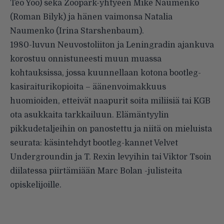
Teo Yoo) sekä Zoopark-yhtyeen Mike Naumenko
(Roman Bilyk) ja hänen vaimonsa Natalia
Naumenko (Irina Starshenbaum).
1980-luvun Neuvostoliiton ja Leningradin ajankuva
korostuu onnistuneesti muun muassa
kohtauksissa, jossa kuunnellaan kotona bootleg-
kasiraiturikopioita – äänenvoimakkuus
huomioiden, etteivät naapurit soita miliisiä tai KGB
ota asukkaita tarkkailuun. Elämäntyylin
pikkudetaljeihin on panostettu ja niitä on mieluista
seurata: käsintehdyt bootleg-kannet Velvet
Undergroundin ja T. Rexin levyihin tai Viktor Tsoin
diilatessa piirtämiään Marc Bolan -julisteita
opiskelijoille.