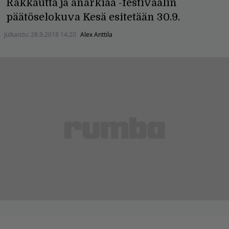
Rakkautta ja anarkiaa -festivaalin
päätöselokuva Kesä esitetään 30.9.
Julkaistu:
28.9.2018 14:20
Alex Anttila