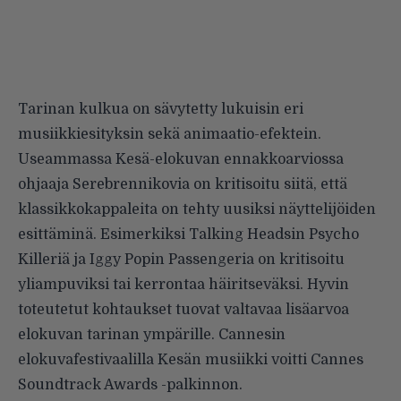
Tarinan kulkua on sävytetty lukuisin eri
musiikkiesityksin sekä animaatio-efektein.
Useammassa Kesä-elokuvan ennakkoarviossa
ohjaaja Serebrennikovia on kritisoitu siitä, että
klassikkokappaleita on tehty uusiksi näyttelijöiden
esittäminä. Esimerkiksi Talking Headsin Psycho
Killeriä ja Iggy Popin Passengeria on kritisoitu
yliampuviksi tai kerrontaa häiritseväksi. Hyvin
toteutetut kohtaukset tuovat valtavaa lisäarvoa
elokuvan tarinan ympärille. Cannesin
elokuvafestivaalilla Kesän musiikki voitti Cannes
Soundtrack Awards -palkinnon.