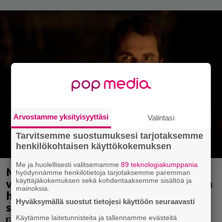
Arvostamme yksityisyyttäsi
Valintasi
Tarvitsemme suostumuksesi tarjotaksemme
henkilökohtaisen käyttökokemuksen
Me ja huolellisesti valitsemamme
89 teknologiakumppania
Nyt Netflixissä: Christopher Nolanin
hyödynnämme henkilötietoja tarjotaksemme paremman
viiden tähden mysteerileffa – ”Huikean
käyttäjäkokemuksen sekä kohdentaaksemme sisältöä ja
mainoksia.
hienosti kirjoitettu yllätyskäänteiden
Hyväksymällä suostut tietojesi käyttöön seuraavasti
sarja”
Käytämme laitetunnisteita ja tallennamme evästeitä