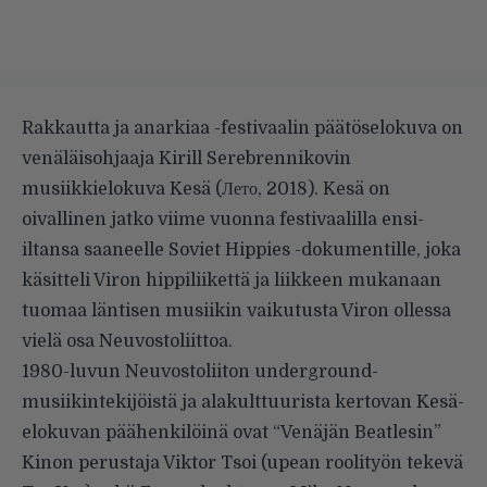
Rakkautta ja anarkiaa -festivaalin päätöselokuva on
venäläisohjaaja Kirill Serebrennikovin
musiikkielokuva Kesä (Лето, 2018). Kesä on
oivallinen jatko viime vuonna festivaalilla ensi-
iltansa saaneelle Soviet Hippies -dokumentille, joka
käsitteli Viron hippiliikettä ja liikkeen mukanaan
tuomaa läntisen musiikin vaikutusta Viron ollessa
vielä osa Neuvostoliittoa.
1980-luvun Neuvostoliiton underground-
musiikintekijöistä ja alakulttuurista kertovan Kesä-
elokuvan päähenkilöinä ovat “Venäjän Beatlesin”
Kinon perustaja Viktor Tsoi (upean roolityön tekevä