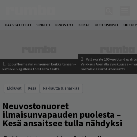
HAASTATTELUT
SINGLET
IGNOSTOT
KEIKAT
UUTUUSBIISIT
UUTUUS
2.
Valtava Yle 100 vuotta -tapah
1.
Eppu Normaalin viimeinen keikka tänään –
Veikkaus Arenalla syyskuussa – m
katso kuvagalleria torstailta täältä
metalliklassikot-konsertti
Elokuvat
Kesä
Rakkautta & anarkiaa
Neuvostonuoret
ilmaisunvapauden puolesta –
Kesä ansaitsee tulla nähdyksi