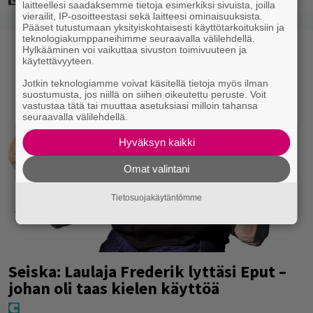
laitteellesi saadaksemme tietoja esimerkiksi sivuista, joilla
vierailit, IP-osoitteestasi sekä laitteesi ominaisuuksista.
Pääset tutustumaan yksityiskohtaisesti käyttötarkoituksiin ja
teknologiakumppaneihimme seuraavalla välilehdellä.
Hylkääminen voi vaikuttaa sivuston toimivuuteen ja
käytettävyyteen.
Jotkin teknologiamme voivat käsitellä tietoja myös ilman
suostumusta, jos niillä on siihen oikeutettu peruste. Voit
vastustaa tätä tai muuttaa asetuksiasi milloin tahansa
seuraavalla välilehdellä.
Hyväksyn kaikki
Omat valintani
Tietosuojakäytäntömme
Seiska: Laulaja Frederik lyttäsi Eput –
johan oli taas kielen käyttöä