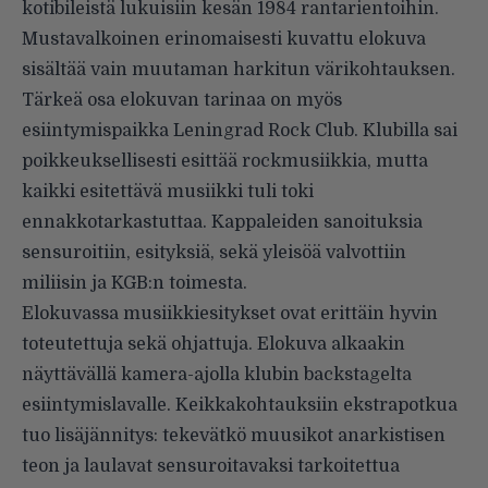
kotibileistä lukuisiin kesän 1984 rantarientoihin.
Mustavalkoinen erinomaisesti kuvattu elokuva
sisältää vain muutaman harkitun värikohtauksen.
Tärkeä osa elokuvan tarinaa on myös
esiintymispaikka Leningrad Rock Club. Klubilla sai
poikkeuksellisesti esittää rockmusiikkia, mutta
kaikki esitettävä musiikki tuli toki
ennakkotarkastuttaa. Kappaleiden sanoituksia
sensuroitiin, esityksiä, sekä yleisöä valvottiin
miliisin ja KGB:n toimesta.
Elokuvassa musiikkiesitykset ovat erittäin hyvin
toteutettuja sekä ohjattuja. Elokuva alkaakin
näyttävällä kamera-ajolla klubin backstagelta
esiintymislavalle. Keikkakohtauksiin ekstrapotkua
tuo lisäjännitys: tekevätkö muusikot anarkistisen
teon ja laulavat sensuroitavaksi tarkoitettua