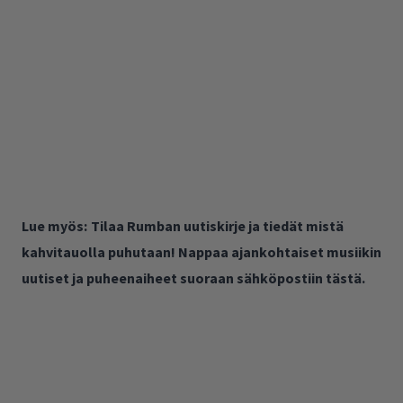
Lue myös:
Tilaa Rumban uutiskirje ja tiedät mistä
kahvitauolla puhutaan! Nappaa ajankohtaiset musiikin
uutiset ja puheenaiheet suoraan sähköpostiin tästä.