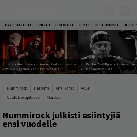
HAASTATTELUT
SINGLET
IGNOSTOT
KEIKAT
UUTUUSBIISIT
UUTUUS
1.
2.
Eppu Normaalin viimeinen keikka tänään –
Rushin Neil Peartista ilmestyy 
katso kuvagalleria torstailta täältä
kuussa dokumentti
Nummirock
alestorm
Anal Vomit
Aquer
Cattle Decapitation
Marduk
Nummirock julkisti esiintyjiä
ensi vuodelle