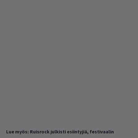
Lue myös:
Ruisrock julkisti esiintyjiä, festivaalin