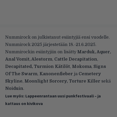
Nummirock on julkistanut esiintyjiä ensi vuodelle.
Nummirock 2025 järjestetään 18.-21.6.2025.
Nummirockin esiintyjiin on lisätty
Marduk, Aquer,
Anal Vomit, Alestorm
,
Cattle Decapitation
,
Decapitated, Turmion Kätilöt
,
Mokoma
,
Signs
Of The Swarm
,
Kanonenfieber
ja
Cemetery
Skyline
,
Moonlight Sorcery, Torture Killer
sekä
Noiduin
.
Lue myös:
Lappeenrantaan uusi punkfestivaali – ja
kattaus on kivikova