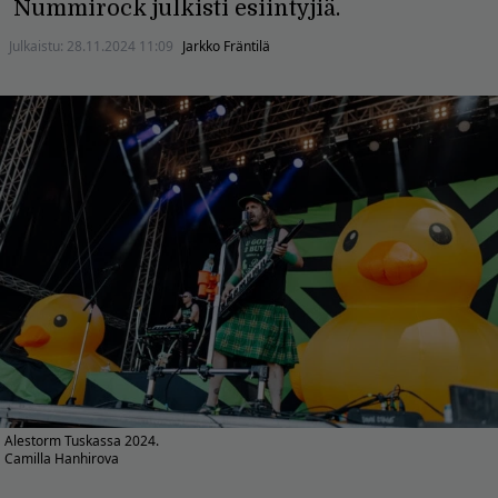
Nummirock julkisti esiintyjiä.
Julkaistu:
28.11.2024 11:09
Jarkko Fräntilä
Alestorm Tuskassa 2024.
Camilla Hanhirova