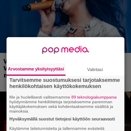
Valtava Yle 100 vuotta -tapahtuma
Veikkaus Arenalla syyskuussa – muista
Arvostamme yksityisyyttäsi
Valintasi
myös metalliklassikot-konsertti
Tarvitsemme suostumuksesi tarjotaksemme
henkilökohtaisen käyttökokemuksen
Me ja huolellisesti valitsemamme
89 teknologiakumppania
hyödynnämme henkilötietoja tarjotaksemme paremman
käyttäjäkokemuksen sekä kohdentaaksemme sisältöä ja
mainoksia.
Hyväksymällä suostut tietojesi käyttöön seuraavasti
Käytämme laitetunnisteita ja tallennamme evästeitä