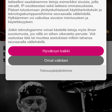
laitteellesi saadaksemme tietoja esimerkiksi sivuista, joilla
vierailit, IP-osoitteestasi sekä laitteesi ominaisuuksista.
Pääset tutustumaan yksityiskohtaisesti käyttötarkoituksiin ja
teknologiakumppaneihimme seuraavalla välilehdellä.
Hylkääminen voi vaikuttaa sivuston toimivuuteen ja
käytettävyyteen.
Jotkin teknologiamme voivat käsitellä tietoja myös ilman
suostumusta, jos niillä on siihen oikeutettu peruste. Voit
vastustaa tätä tai muuttaa asetuksiasi milloin tahansa
seuraavalla välilehdellä.
Eppu Normaalin viimeinen keikka
Hyväksyn kaikki
tänään – katso kuvagalleria torstailta
täältä
Omat valintani
Tietosuojakäytäntömme