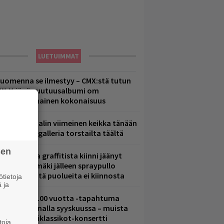
LUETUIMMAT
uomenna se ilmestyy – CMX:stä tutun
.W. Yrjänän uutuusalbumi om
ammuttimainen kokonaisuus
ppu Normaalin viimeinen keikka tänään
 katso kuvagalleria torstailta täältä
sen
aittomasta graffitista kiinni jäänyt
aavo Arhinmäki jälleen spraypullo
ädessä – näitä puolueita ei kiinnosta
tietoja
 ja
altava Yle 100 vuotta -tapahtuma
eikkaus Arenalla syyskuussa – muista
yös metalliklassikot-konsertti
toja