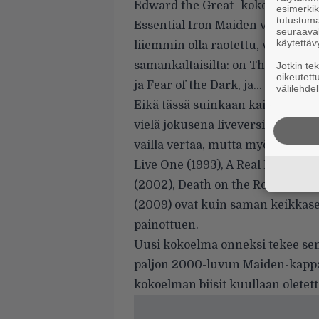
Edward the Great -kokoelma puo
esimerkiks
tutustuma
Essential Iron Maiden vuonna 2005
seuraaval
käytettäv
liiemmin olla raotettu, vaan levy
samankaltaisilta: on The Trooper
Jotkin te
oikeutett
ja Fear of the Dark, ja…
välilehdel
Eikä tässä suinkaan kaikki, vaan
vielä jokusena liveversionakin. Li
vailla vertaa, mutta myöhemmi
Live One (1993), A Real Dead One 
(2002), Death on the Road (2005
(2009) ovat kuin saman keikkaset
painottuen.
Uusi kokoelma onneksi tekee sen 
paljon 2000-luvun Maiden-kappa
kokoelman biisit kuullaan oletet