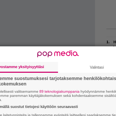
H
A
m
E
vostamme yksityisyyttäsi
Valintasi
–
semme suostumuksesi tarjotaksemme henkilökohtai
L
ökokemuksen
P
noilun maku, se johtuu siitä, että Iron Maiden
k
lellisesti valitsemamme
89 teknologiakumppania
hyödynnämme henkilö
semme paremman käyttäjäkokemuksen sekä kohdentaaksemme sisältöä
t. Best of the Beast esiteltiin vuonna 1996 ja
a.
V
man tietokonepelin Ed Hunterin soundtrack-
ällä suostut tietojesi käyttöön seuraavasti
V
okoelma) ilmestyi kolme vuotta myöhemmin.
m
laitetunnisteita ja tallennamme evästeitä laitteellesi saadaksemme tie