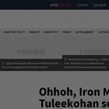
Como.fi
Episodi.fi
ETUSIVU
UUTISET
HAASTAT
HAASTATTELUT
SINGLET
IGNOSTOT
KEIKAT
UUTUUSBIISIT
UUTUUS
2.
Huomenna se ilmestyy – CMX:s
1.
Eppu Normaalin viimeinen keikka tänään –
A.W. Yrjänän uutuusalbumi om
katso kuvagalleria torstailta täältä
mammuttimainen kokonaisuus
Ohhoh, Iron 
Tuleekohan se