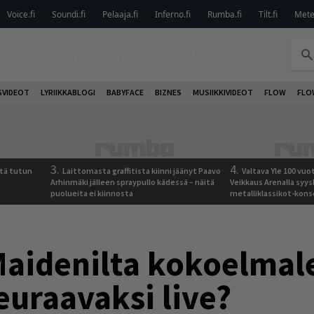
Voice.fi
Soundi.fi
Pelaaja.fi
Inferno.fi
Rumba.fi
Tilt.fi
Metel
TELUT
ARVIOT
LIVE
KOLUMNIT
PODCAST
VIDEOT
LYRIIKKABLOGI
BABYFACE
BIZNES
MUSIIKKIVIDEOT
FLOW
FLO
3.
4.
tä tutun
Laittomasta graffitista kiinni jäänyt Paavo
Valtava Yle 100 vu
Arhinmäki jälleen spraypullo kädessä – näitä
Veikkaus Arenalla syy
puolueita ei kiinnosta
metalliklassikot-kons
Maidenilta kokoelmal
uraavaksi live?