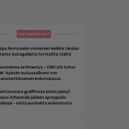
LUETUIMMAT NYT
ppu Normaalin viimeinen keikka tänään
 katso kuvagalleria torstailta täältä
uomenna se ilmestyy – CMX:stä tutun
.W. Yrjänän uutuusalbumi om
ammuttimainen kokonaisuus
aittomasta graffitista kiinni jäänyt
aavo Arhinmäki jälleen spraypullo
ädessä – näitä puolueita ei kiinnosta