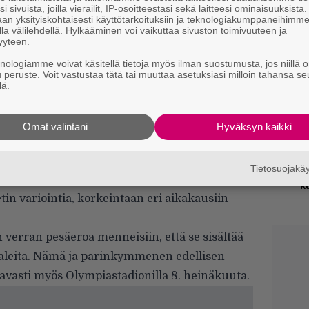
lestaan näki päivänvalon 2002 ja The
i sivuista, joilla vierailit, IP-osoitteestasi sekä laitteesi ominaisuuksista
an yksityiskohtaisesti käyttötarkoituksiin ja teknologiakumppaneihimm
T
. Arkistojen aarteita ei näillä julkaisuilla
la välilehdellä. Hylkääminen voi vaikuttaa sivuston toimivuuteen ja
n
yyteen.
jen kappalelistat näyttävät huolestuttavan
, ja Hallowed Be Thy Name, ja Run to the Hills,
knologiamme voivat käsitellä tietoja myös ilman suostumusta, jos niillä o
M
u peruste. Voit vastustaa tätä tai muuttaa asetuksiasi milloin tahansa se
1
lä.
i
 Harris yhtyeineen on tarjonnut samat biisit
ve after Death (1985) on toki keikkataltiointi
B
Omat valintani
Hyväksyn kaikki
k
n homma on alkanut menettää makuaan: A Real
(1993), Live at Donington (1993), Rock in Rio
Tietosuojak
R
), ja Flight 666 -dokumentin soundtrack
k
in variointia, korkeintaan eri aikakausiin
verran pesäeroa menneisiin, että se sisältää
leita. Nämä ja parinkymmenen edellisen
tavasti myös Olympiastadionilla 8. heinäkuuta.