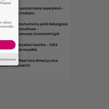
. Pääset
e
ampereella sunnuntaina superpäivä –
ämä artistit mukana
n siihen
ainio ohjelmatoimisto juhlii Helsingissä
uraavalla
0-vuotista taivaltaan –
lmaistapahtumassa loistoesiintyjät
lind Channel palasi tauolta – tältä
uulostaa uusi musiikki
äytäntömme
ushin Neail Peartista ilmestyy ensi
uussa dokumentti