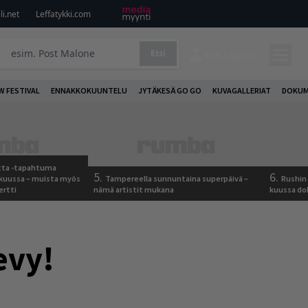
i.net
Leffatykki.com
Etsi
KIRJAUDU
W FESTIVAL
ENNAKKOKUUNTELU
JYTÄKESÄ GO GO
KUVAGALLERIAT
DOKUM
otta -tapahtuma
5.
6.
skuussa – muista myös
Tampereella sunnuntaina superpäivä –
Rushin 
ertti
nämä artistit mukana
kuussa d
evy!