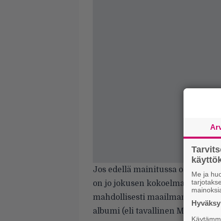
Ar
Tarvit
käytt
Jos edellä mainitussa on vieno vi
Me ja huo
tarjotak
on jo jokusen kokoelman julkaissu
mainoksi
mahdollisesti maailman kauheim
Hyväksym
albumi (eli tavallinen Maiden-k
Käytämme 