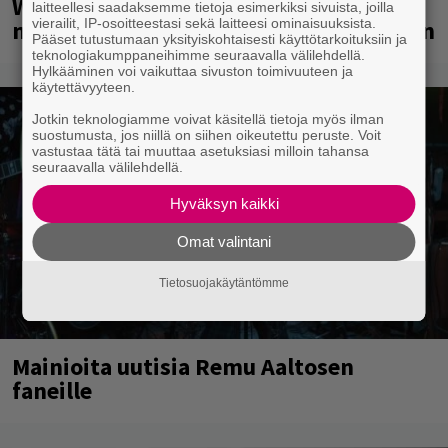
Weezer palaa Suomeen yli
laitteellesi saadaksemme tietoja esimerkiksi sivuista, joilla
neljännesvuosisadan odotuksen jälkeen
vierailit, IP-osoitteestasi sekä laitteesi ominaisuuksista.
Pääset tutustumaan yksityiskohtaisesti käyttötarkoituksiin ja
teknologiakumppaneihimme seuraavalla välilehdellä.
Hylkääminen voi vaikuttaa sivuston toimivuuteen ja
käytettävyyteen.
Jotkin teknologiamme voivat käsitellä tietoja myös ilman
suostumusta, jos niillä on siihen oikeutettu peruste. Voit
vastustaa tätä tai muuttaa asetuksiasi milloin tahansa
seuraavalla välilehdellä.
Hyväksyn kaikki
Omat valintani
Tietosuojakäytäntömme
Mainioita uutisia Remu Aaltosen
faneille