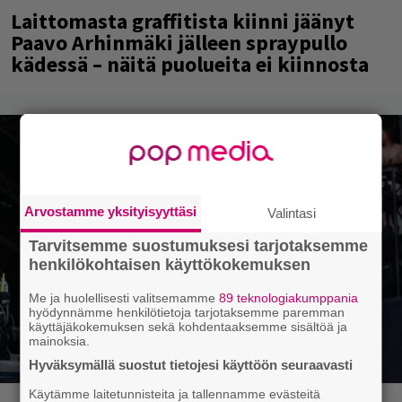
Laittomasta graffitista kiinni jäänyt
Paavo Arhinmäki jälleen spraypullo
kädessä – näitä puolueita ei kiinnosta
Arvostamme yksityisyyttäsi
Valintasi
Tarvitsemme suostumuksesi tarjotaksemme
henkilökohtaisen käyttökokemuksen
Me ja huolellisesti valitsemamme
89 teknologiakumppania
hyödynnämme henkilötietoja tarjotaksemme paremman
käyttäjäkokemuksen sekä kohdentaaksemme sisältöä ja
mainoksia.
Hyväksymällä suostut tietojesi käyttöön seuraavasti
Käytämme laitetunnisteita ja tallennamme evästeitä