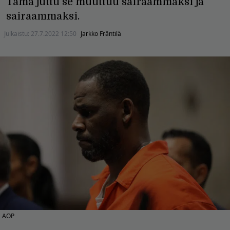
Tämä juttu se muuttuu sairaammaksi ja
sairaammaksi.
Julkaistu:
27.7.2022 12:50
Jarkko Fräntilä
AOP