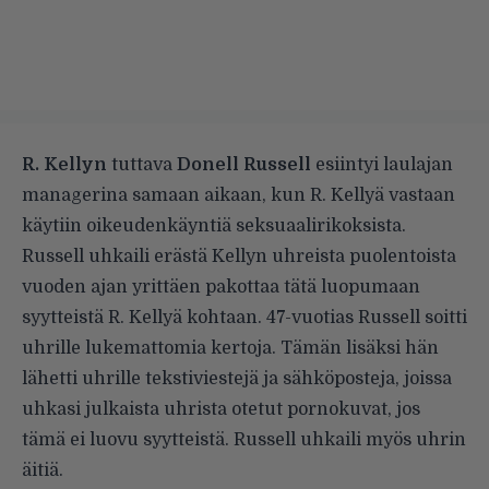
R. Kellyn
tuttava
Donell Russell
esiintyi laulajan
managerina samaan
aikaan
, kun R. Kellyä vastaan
käytiin oikeudenkäyntiä seksuaalirikoksista.
Russell uhkaili erästä Kellyn uhreista puolentoista
vuoden ajan yrittäen pakottaa tätä luopumaan
syytteistä R. Kellyä kohtaan. 47-vuotias Russell soitti
uhrille lukemattomia kertoja. Tämän lisäksi hän
lähetti uhrille tekstiviestejä ja sähköposteja, joissa
uhkasi julkaista uhrista otetut pornokuvat, jos
tämä ei luovu syytteistä. Russell uhkaili myös uhrin
äitiä.