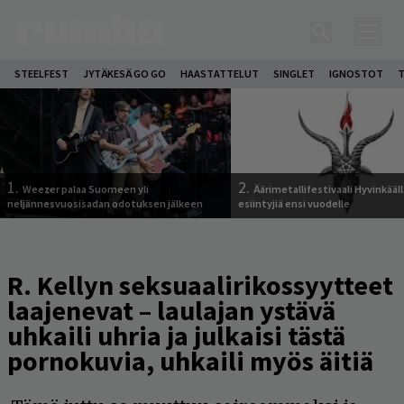
STEELFEST
JYTÄKESÄ GO GO
HAASTATTELUT
SINGLET
IGNOSTOT
T
1.
2.
Weezer palaa Suomeen yli
Äärimetallifestivaali Hyvinkäällä
neljännesvuosisadan odotuksen jälkeen
esiintyjiä ensi vuodelle
R. Kellyn seksuaalirikossyytteet
laajenevat – laulajan ystävä
uhkaili uhria ja julkaisi tästä
pornokuvia, uhkaili myös äitiä