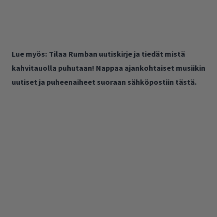
Lue myös:
Tilaa Rumban uutiskirje ja tiedät mistä
kahvitauolla puhutaan! Nappaa ajankohtaiset musiikin
uutiset ja puheenaiheet suoraan sähköpostiin tästä.