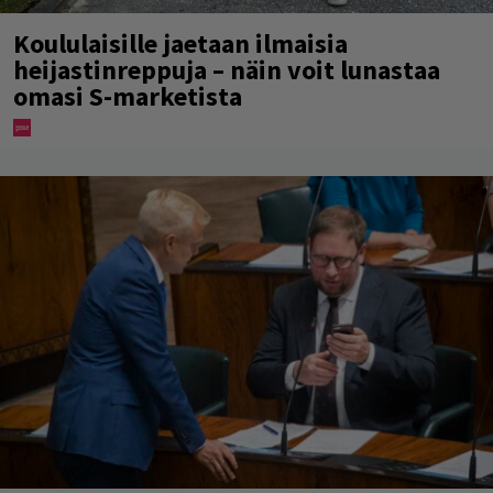
Koululaisille jaetaan ilmaisia
heijastinreppuja – näin voit lunastaa
omasi S-marketista