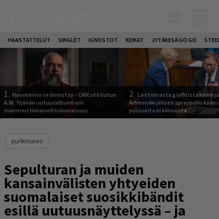
HAASTATTELUT
SINGLET
IGNOSTOT
KEIKAT
JYTÄKESÄ GO GO
STEE
1.
2.
Huomenna se ilmestyy – CMX:stä tutun
Laittomasta graffitista kiinni 
A.W. Yrjänän uutuusalbumi om
Arhinmäki jälleen spraypullo kädes
mammuttimainen kokonaisuus
puolueita ei kiinnosta
punkmuseo
Sepulturan ja muiden
kansainvälisten yhtyeiden
suomalaiset suosikkibändit
esillä uutuusnäyttelyssä – ja