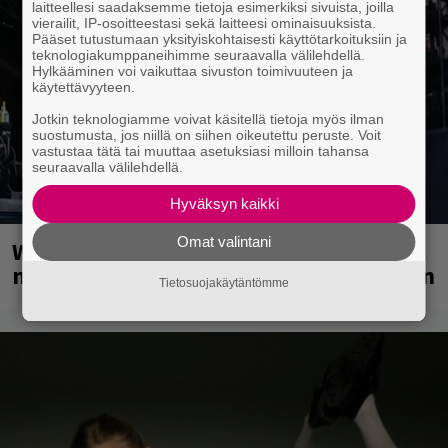
laitteellesi saadaksemme tietoja esimerkiksi sivuista, joilla
vierailit, IP-osoitteestasi sekä laitteesi ominaisuuksista.
Pääset tutustumaan yksityiskohtaisesti käyttötarkoituksiin ja
teknologiakumppaneihimme seuraavalla välilehdellä.
Hylkääminen voi vaikuttaa sivuston toimivuuteen ja
käytettävyyteen.
Jotkin teknologiamme voivat käsitellä tietoja myös ilman
suostumusta, jos niillä on siihen oikeutettu peruste. Voit
vastustaa tätä tai muuttaa asetuksiasi milloin tahansa
seuraavalla välilehdellä.
Hyväksyn kaikki
Omat valintani
Weezer palaa Suomeen yli
neljännesvuosisadan odotuksen jälkeen
Tietosuojakäytäntömme