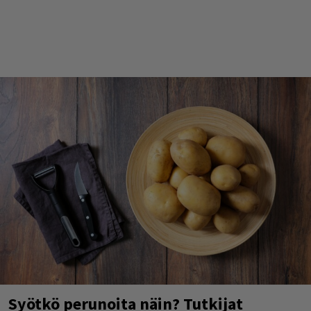
Syötkö perunoita näin? Tutkijat