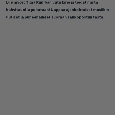
Lue myös:
Tilaa Rumban uutiskirje ja tiedät mistä
kahvitauolla puhutaan! Nappaa ajankohtaiset musiikin
uutiset ja puheenaiheet suoraan sähköpostiin tästä.