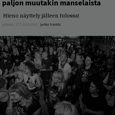
paljon muutakin manselaista
Hieno näyttely jälleen tulossa!
Julkaistu:
27.2.2024 05:21
Jarkko Fräntilä