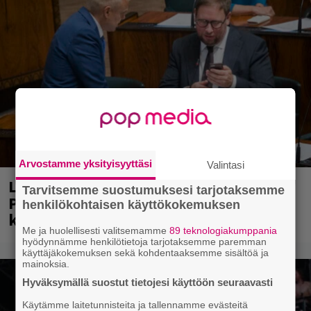
Arvostamme yksityisyyttäsi
Valintasi
Laittomasta graffitista kiinni jäänyt
Tarvitsemme suostumuksesi tarjotaksemme
Paavo Arhinmäki jälleen spraypullo
henkilökohtaisen käyttökokemuksen
kädessä – näitä puolueita ei kiinnosta
Me ja huolellisesti valitsemamme
89 teknologiakumppania
hyödynnämme henkilötietoja tarjotaksemme paremman
käyttäjäkokemuksen sekä kohdentaaksemme sisältöä ja
mainoksia.
Hyväksymällä suostut tietojesi käyttöön seuraavasti
Käytämme laitetunnisteita ja tallennamme evästeitä