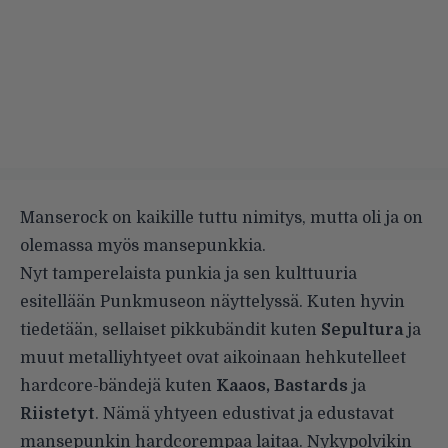
Manserock on kaikille tuttu nimitys, mutta oli ja on
olemassa myös mansepunkkia.
Nyt tamperelaista punkia ja sen kulttuuria
esitellään Punkmuseon näyttelyssä. Kuten hyvin
tiedetään, sellaiset pikkubändit kuten
Sepultura
ja
muut metalliyhtyeet ovat aikoinaan hehkutelleet
hardcore-bändejä kuten
Kaaos, Bastards
ja
Riistetyt
. Nämä yhtyeen edustivat ja edustavat
mansepunkin hardcorempaa laitaa. Nykypolvikin