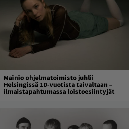
Mainio ohjelmatoimisto juhlii
Helsingissä 10-vuotista taivaltaan –
ilmaistapahtumassa loistoesiintyjät