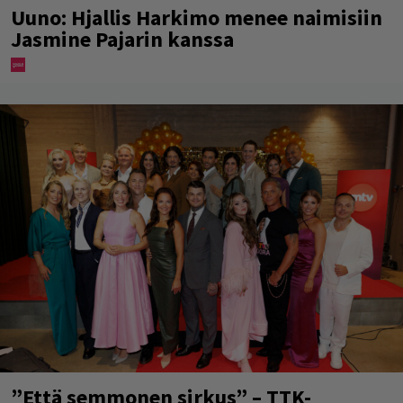
Uuno: Hjallis Harkimo menee naimisiin
Jasmine Pajarin kanssa
”Että semmonen sirkus” – TTK-