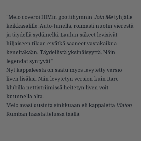
”Melo coveroi HIMin goottihymnin
Join Me
tyhjälle
keikkasalille. Auto-tunella, roimasti nuotin vierestä
ja täydellä sydämellä. Laulun säkeet levisivät
hiljaiseen tilaan eivätkä saaneet vastakaikua
keneltäkään. Täydellistä yksinäisyyttä. Näin
legendat syntyvät.”
Nyt kappaleesta on saatu myös levytetty versio
liven lisäksi. Niin levytetyn version kuin Rare-
klubilla nettistriimissä heitetyn liven voit
kuunnella alta.
Melo avasi uusinta sinkkuaan eli kappaletta
Viaton
Rumban
haastattelussa täällä
.