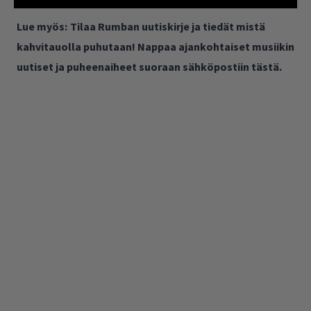
Lue myös:
Tilaa Rumban uutiskirje ja tiedät mistä
kahvitauolla puhutaan! Nappaa ajankohtaiset musiikin
uutiset ja puheenaiheet suoraan sähköpostiin tästä.