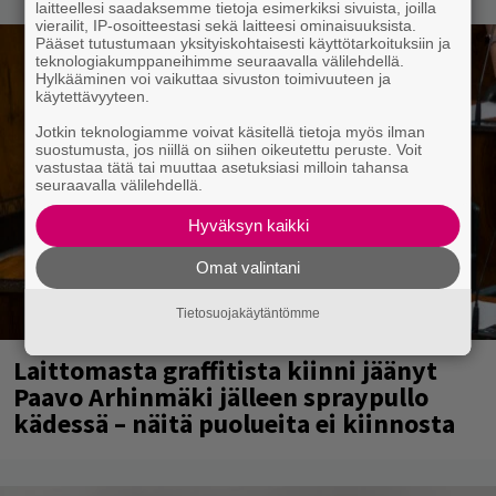
laitteellesi saadaksemme tietoja esimerkiksi sivuista, joilla
vierailit, IP-osoitteestasi sekä laitteesi ominaisuuksista.
Pääset tutustumaan yksityiskohtaisesti käyttötarkoituksiin ja
teknologiakumppaneihimme seuraavalla välilehdellä.
Hylkääminen voi vaikuttaa sivuston toimivuuteen ja
käytettävyyteen.
Jotkin teknologiamme voivat käsitellä tietoja myös ilman
suostumusta, jos niillä on siihen oikeutettu peruste. Voit
vastustaa tätä tai muuttaa asetuksiasi milloin tahansa
seuraavalla välilehdellä.
Hyväksyn kaikki
Omat valintani
Tietosuojakäytäntömme
Laittomasta graffitista kiinni jäänyt
Paavo Arhinmäki jälleen spraypullo
kädessä – näitä puolueita ei kiinnosta