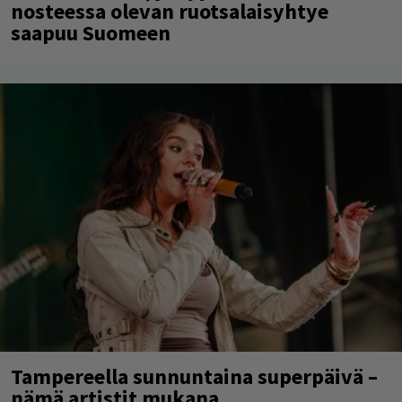
nosteessa olevan ruotsalaisyhtye
saapuu Suomeen
Tampereella sunnuntaina superpäivä –
nämä artistit mukana