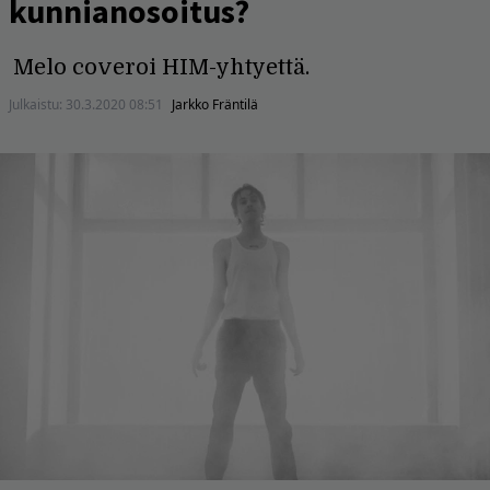
kunnianosoitus?
Melo coveroi HIM-yhtyettä.
Julkaistu:
30.3.2020 08:51
Jarkko Fräntilä