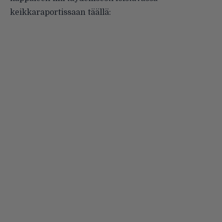
keikkaraportissaan täällä
: