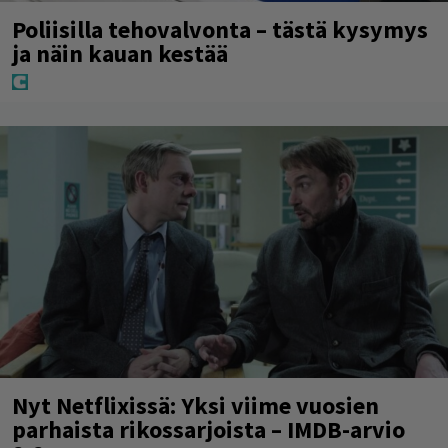
Poliisilla tehovalvonta – tästä kysymys
ja näin kauan kestää
Nyt Netflixissä: Yksi viime vuosien
parhaista rikossarjoista – IMDB-arvio