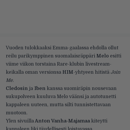
Vuoden tulokkaaksi Emma-gaalassa ehdolla ollut
reilu parikymppinen suomalaisräppäri
Melo
esitti
viime viikon torstaina Rare-klubin livestream-
keikalla oman versionsa
HIM
-yhtyeen hitistä
Join
Me
.
Cledosin
ja
Iben
kanssa suomiräpin nousevaan
sukupolveen kuuluva Melo väänsi ja autotunetti
kappaleen uuteen, mutta silti tunnistettavaan
muotoon.
Ylen sivuilla
Anton Vanha-Majamaa
kiteytti
kappaleen liki täydellisesti loistavassa