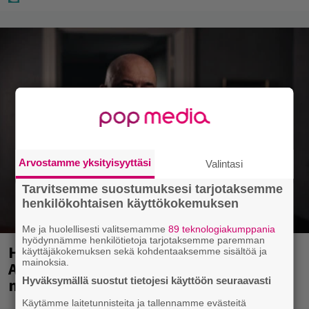
Arvostamme yksityisyyttäsi
Valintasi
Tarvitsemme suostumuksesi tarjotaksemme
henkilökohtaisen käyttökokemuksen
Me ja huolellisesti valitsemamme
89 teknologiakumppania
hyödynnämme henkilötietoja tarjotaksemme paremman
Huomenna se ilmestyy – CMX:stä tutun
käyttäjäkokemuksen sekä kohdentaaksemme sisältöä ja
mainoksia.
A.W. Yrjänän uutuusalbumi om
Hyväksymällä suostut tietojesi käyttöön seuraavasti
mammuttimainen kokonaisuus
Käytämme laitetunnisteita ja tallennamme evästeitä