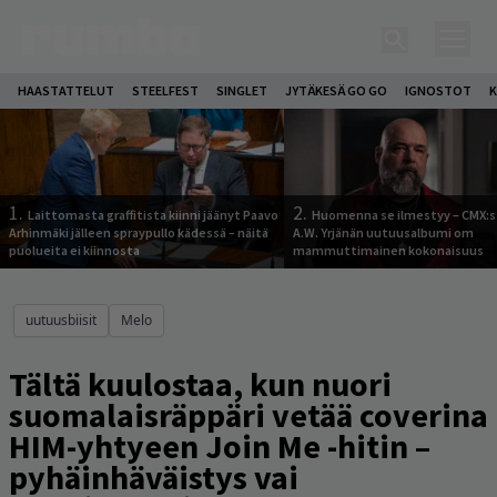
HAASTATTELUT
STEELFEST
SINGLET
JYTÄKESÄ GO GO
IGNOSTOT
K
1.
2.
Laittomasta graffitista kiinni jäänyt Paavo
Huomenna se ilmestyy – CMX:s
Arhinmäki jälleen spraypullo kädessä – näitä
A.W. Yrjänän uutuusalbumi om
puolueita ei kiinnosta
mammuttimainen kokonaisuus
uutuusbiisit
Melo
Tältä kuulostaa, kun nuori
suomalaisräppäri vetää coverina
HIM-yhtyeen Join Me -hitin –
pyhäinhäväistys vai