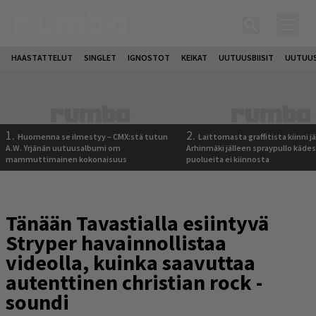
HAASTATTELUT
SINGLET
IGNOSTOT
KEIKAT
UUTUUSBIISIT
UUTUUS
1.
2.
Huomenna se ilmestyy – CMX:stä tutun
Laittomasta graffitista kiinni 
A.W. Yrjänän uutuusalbumi om
Arhinmäki jälleen spraypullo kädes
mammuttimainen kokonaisuus
puolueita ei kiinnosta
Tänään Tavastialla esiintyvä
Stryper havainnollistaa
videolla, kuinka saavuttaa
autenttinen christian rock -
soundi