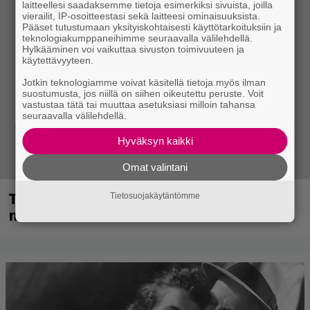
laitteellesi saadaksemme tietoja esimerkiksi sivuista, joilla
vierailit, IP-osoitteestasi sekä laitteesi ominaisuuksista.
Pääset tutustumaan yksityiskohtaisesti käyttötarkoituksiin ja
teknologiakumppaneihimme seuraavalla välilehdellä.
Hylkääminen voi vaikuttaa sivuston toimivuuteen ja
käytettävyyteen.
Jotkin teknologiamme voivat käsitellä tietoja myös ilman
suostumusta, jos niillä on siihen oikeutettu peruste. Voit
vastustaa tätä tai muuttaa asetuksiasi milloin tahansa
seuraavalla välilehdellä.
Hyväksyn kaikki
Omat valintani
Tampereella sunnuntaina superpäivä –
Tietosuojakäytäntömme
nämä artistit mukana