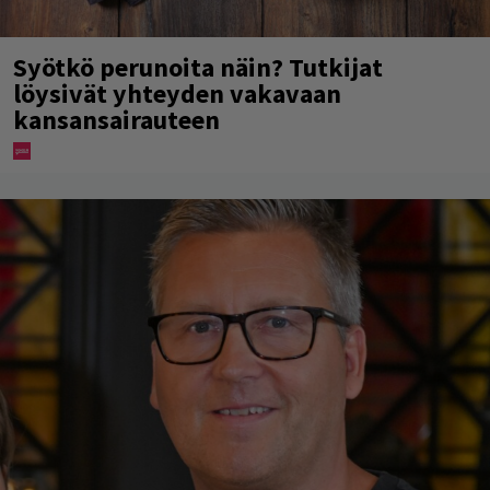
Syötkö perunoita näin? Tutkijat
löysivät yhteyden vakavaan
kansansairauteen