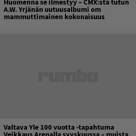
Huomenna se ilmestyy – CMX:stä tutun
A.W. Yrjänän uutuusalbumi om
mammuttimainen kokonaisuus
Valtava Yle 100 vuotta -tapahtuma
Veikkaus Arenalla syyskuussa – muista