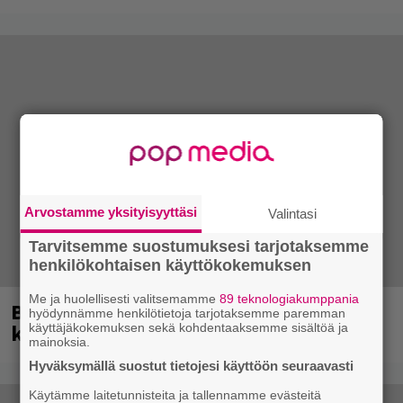
Arvostamme yksityisyyttäsi
Valintasi
Tarvitsemme suostumuksesi tarjotaksemme
henkilökohtaisen käyttökokemuksen
Me ja huolellisesti valitsemamme
89 teknologiakumppania
Blind Channel palasi tauolta – tältä
hyödynnämme henkilötietoja tarjotaksemme paremman
kuulostaa uusi musiikki
käyttäjäkokemuksen sekä kohdentaaksemme sisältöä ja
mainoksia.
Hyväksymällä suostut tietojesi käyttöön seuraavasti
Käytämme laitetunnisteita ja tallennamme evästeitä