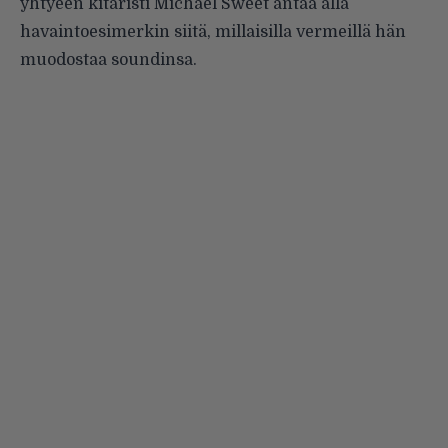
yhtyeen kitaristi Michael Sweet antaa alla
havaintoesimerkin siitä, millaisilla vermeillä hän
muodostaa soundinsa.