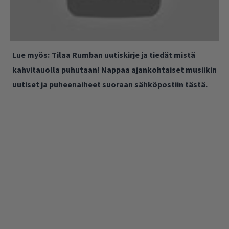
Lue myös:
Tilaa Rumban uutiskirje ja tiedät mistä
kahvitauolla puhutaan! Nappaa ajankohtaiset musiikin
uutiset ja puheenaiheet suoraan sähköpostiin tästä.