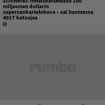
Scifihetki: Ilmaiskatselussa 100
miljoonan dollarin
supersankarielokuva – sai Suomessa
4017 katsojaa