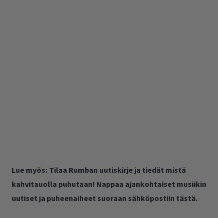
Lue myös:
Tilaa Rumban uutiskirje ja tiedät mistä
kahvitauolla puhutaan! Nappaa ajankohtaiset musiikin
uutiset ja puheenaiheet suoraan sähköpostiin tästä.