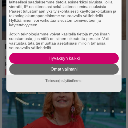
laitteellesi saadaksemme tietoja esimerkiksi sivuista, joilla
vierailit, IP-osoitteestasi sekä laitteesi ominaisuuksista.
Pääset tutustumaan yksityiskohtaisesti käyttötarkoituksiin ja
teknologiakumppaneihimme seuraavalla välilehdellä.
Hylkääminen voi vaikuttaa sivuston toimivuuteen ja
käytettävyyteen.
Jotkin teknologiamme voivat käsitellä tietoja myös ilman
suostumusta, jos niillä on siihen oikeutettu peruste. Voit
vastustaa tätä tai muuttaa asetuksiasi milloin tahansa
seuraavalla välilehdellä.
Hyväksyn kaikki
Omat valintani
Tietosuojakäytäntömme