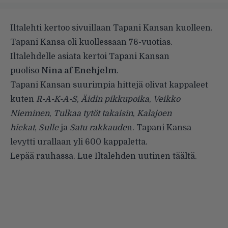
Iltalehti kertoo sivuillaan Tapani Kansan kuolleen.
Tapani Kansa oli kuollessaan 76-vuotias.
Iltalehdelle asiata kertoi Tapani Kansan
puoliso
Nina af Enehjelm
.
Tapani Kansan suurimpia hittejä olivat kappaleet
kuten
R-A-K-A-S
,
Äidin pikkupoika
,
Veikko
Nieminen
,
Tulkaa tytöt takaisin
,
Kalajoen
hiekat
,
Sulle
ja
Satu rakkaude
n. Tapani Kansa
levytti urallaan yli 600 kappaletta.
Lepää rauhassa. Lue Iltalehden uutinen
täältä
.