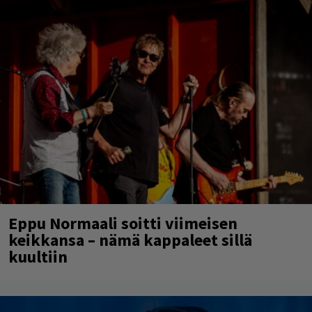
Eppu Normaali soitti viimeisen
keikkansa – nämä kappaleet sillä
kuultiin