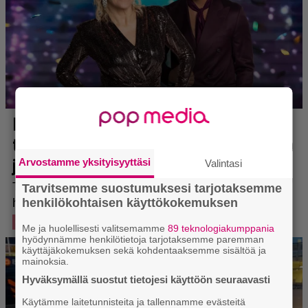
Arvostamme yksityisyyttäsi
Valintasi
Tarvitsemme suostumuksesi tarjotaksemme
henkilökohtaisen käyttökokemuksen
Me ja huolellisesti valitsemamme
89 teknologiakumppania
hyödynnämme henkilötietoja tarjotaksemme paremman
käyttäjäkokemuksen sekä kohdentaaksemme sisältöä ja
mainoksia.
Hyväksymällä suostut tietojesi käyttöön seuraavasti
Käytämme laitetunnisteita ja tallennamme evästeitä