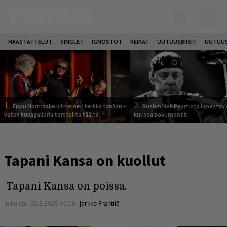
HAASTATTELUT
SINGLET
IGNOSTOT
KEIKAT
UUTUUSBIISIT
UUTUUS
1.
2.
Eppu Normaalin viimeinen keikka tänään –
Rushin Neil Peartista ilmestyy 
katso kuvagalleria torstailta täältä
kuussa dokumentti
Tapani Kansa on kuollut
Tapani Kansa on poissa.
Julkaistu:
25.3.2025 10:00
Jarkko Fräntilä