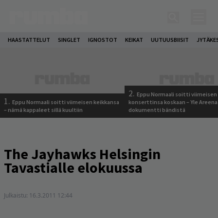
HAASTATTELUT
SINGLET
IGNOSTOT
KEIKAT
UUTUUSBIISIT
JYTÄKE
2.
Eppu Normaali soitti viimeisen
1.
Eppu Normaali soitti viimeisen keikkansa
konserttinsa koskaan – Yle Areena
– nämä kappaleet sillä kuultiin
dokumentti bändistä
The Jayhawks Helsingin
Tavastialle elokuussa
Julkaistu:
16.3.2011 12:44