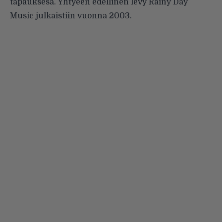
tapauksesa. Yhtyeen edellinen levy Rainy Day
Music julkaistiin vuonna 2003.