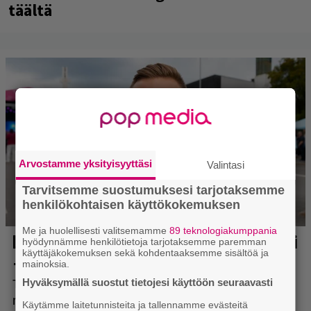
täältä
Arvostamme yksityisyyttäsi
Valintasi
Tarvitsemme suostumuksesi tarjotaksemme
henkilökohtaisen käyttökokemuksen
Me ja huolellisesti valitsemamme
89 teknologiakumppania
hyödynnämme henkilötietoja tarjotaksemme paremman
käyttäjäkokemuksen sekä kohdentaaksemme sisältöä ja
mainoksia.
Hyväksymällä suostut tietojesi käyttöön seuraavasti
Käytämme laitetunnisteita ja tallennamme evästeitä