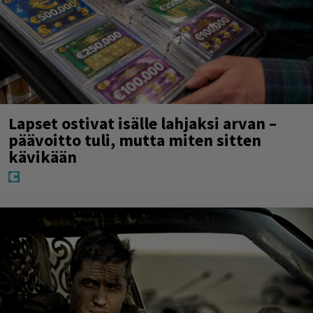
Lapset ostivat isälle lahjaksi arvan –
päävoitto tuli, mutta miten sitten
kävikään