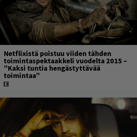
Netflixistä poistuu viiden tähden
toimintaspektaakkeli vuodelta 2015 –
”Kaksi tuntia hengästyttävää
toimintaa”