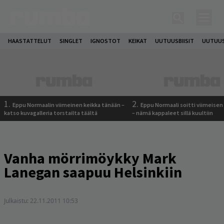
HAASTATTELUT
SINGLET
IGNOSTOT
KEIKAT
UUTUUSBIISIT
UUTUUS
1.
2.
Eppu Normaalin viimeinen keikka tänään –
Eppu Normaali soitti viimeisen
katso kuvagalleria torstailta täältä
– nämä kappaleet sillä kuultiin
Vanha mörrimöykky Mark
Lanegan saapuu Helsinkiin
Julkaistu:
22.11.2011 10:53