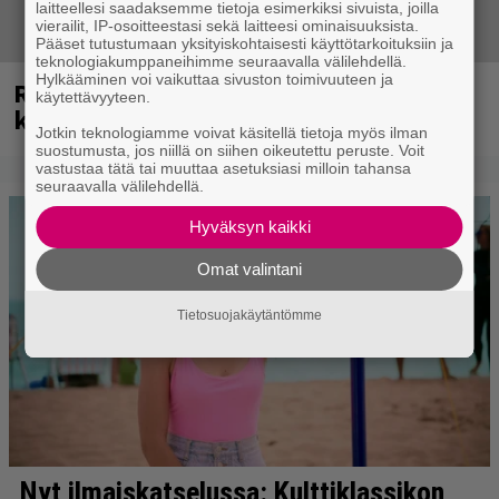
laitteellesi saadaksemme tietoja esimerkiksi sivuista, joilla
vierailit, IP-osoitteestasi sekä laitteesi ominaisuuksista.
Pääset tutustumaan yksityiskohtaisesti käyttötarkoituksiin ja
teknologiakumppaneihimme seuraavalla välilehdellä.
Hylkääminen voi vaikuttaa sivuston toimivuuteen ja
Rushin Neil Peartista ilmestyy ensi
käytettävyyteen.
kuussa dokumentti
Jotkin teknologiamme voivat käsitellä tietoja myös ilman
suostumusta, jos niillä on siihen oikeutettu peruste. Voit
vastustaa tätä tai muuttaa asetuksiasi milloin tahansa
seuraavalla välilehdellä.
Hyväksyn kaikki
Omat valintani
Tietosuojakäytäntömme