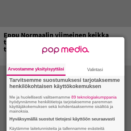
Eppu Normaalin viimeinen keikka
tänään – katso kuvagalleria torstailta
täältä
Arvostamme yksityisyyttäsi
Valintasi
Tarvitsemme suostumuksesi tarjotaksemme
henkilökohtaisen käyttökokemuksen
Me ja huolellisesti valitsemamme
89 teknologiakumppania
hyödynnämme henkilötietoja tarjotaksemme paremman
käyttäjäkokemuksen sekä kohdentaaksemme sisältöä ja
mainoksia.
Hyväksymällä suostut tietojesi käyttöön seuraavasti
Käytämme laitetunnisteita ja tallennamme evästeitä