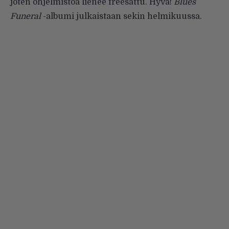
joten ohjelmistoa lienee freesattu. Hyvä!
Blues
Funeral
-albumi julkaistaan sekin helmikuussa.