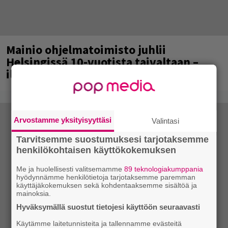
Mainio ohjelmatoimisto juhlii
Helsingissä 10-vuotista taivaltaan –
ilmaistapahtumassa loistoesiintyjät
Arvostamme yksityisyyttäsi
Valintasi
Tarvitsemme suostumuksesi tarjotaksemme
henkilökohtaisen käyttökokemuksen
Me ja huolellisesti valitsemamme
89 teknologiakumppania
hyödynnämme henkilötietoja tarjotaksemme paremman
käyttäjäkokemuksen sekä kohdentaaksemme sisältöä ja
mainoksia.
Hyväksymällä suostut tietojesi käyttöön seuraavasti
Käytämme laitetunnisteita ja tallennamme evästeitä