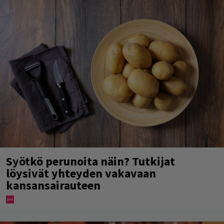
Syötkö perunoita näin? Tutkijat
löysivät yhteyden vakavaan
kansansairauteen