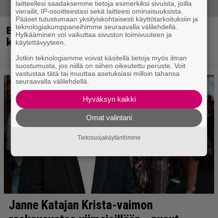
laitteellesi saadaksemme tietoja esimerkiksi sivuista, joilla
vierailit, IP-osoitteestasi sekä laitteesi ominaisuuksista.
Pääset tutustumaan yksityiskohtaisesti käyttötarkoituksiin ja
Blind Channel palasi tauolta – tältä
teknologiakumppaneihimme seuraavalla välilehdellä.
Hylkääminen voi vaikuttaa sivuston toimivuuteen ja
kuulostaa uusi musiikki
käytettävyyteen.
Jotkin teknologiamme voivat käsitellä tietoja myös ilman
suostumusta, jos niillä on siihen oikeutettu peruste. Voit
vastustaa tätä tai muuttaa asetuksiasi milloin tahansa
seuraavalla välilehdellä.
Hyväksyn kaikki
Omat valintani
Tietosuojakäytäntömme