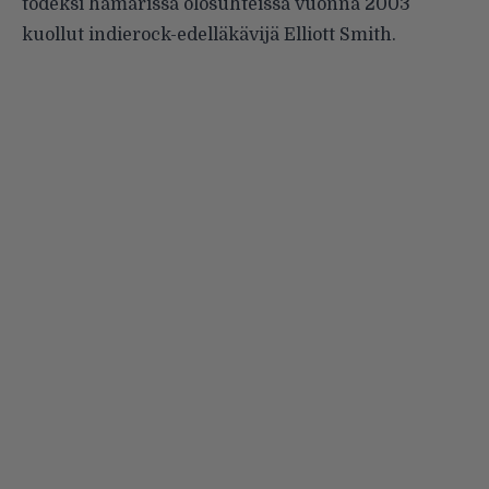
todeksi hämärissä olosuhteissa vuonna 2003
kuollut indierock-edelläkävijä Elliott Smith.