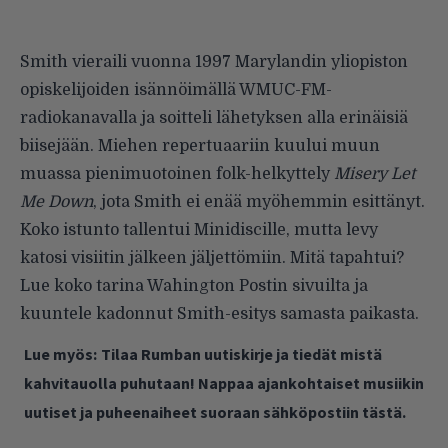
Smith vieraili vuonna 1997 Marylandin yliopiston
opiskelijoiden isännöimällä WMUC-FM-
radiokanavalla ja soitteli lähetyksen alla erinäisiä
biisejään. Miehen repertuaariin kuului muun
muassa pienimuotoinen folk-helkyttely
Misery Let
Me Down
, jota Smith ei enää myöhemmin esittänyt.
Koko istunto tallentui Minidiscille, mutta levy
katosi visiitin jälkeen jäljettömiin. Mitä tapahtui?
Lue koko tarina
Wahington Postin sivuilta
ja
kuuntele kadonnut Smith-esitys samasta paikasta.
Lue myös:
Tilaa Rumban uutiskirje ja tiedät mistä
kahvitauolla puhutaan! Nappaa ajankohtaiset musiikin
uutiset ja puheenaiheet suoraan sähköpostiin tästä.