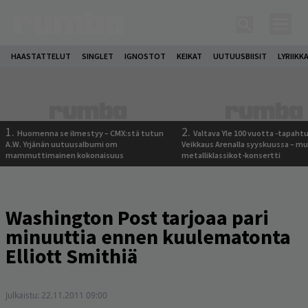
HAASTATTELUT
SINGLET
IGNOSTOT
KEIKAT
UUTUUSBIISIT
LYRIIKK
1.
2.
Huomenna se ilmestyy – CMX:stä tutun
Valtava Yle 100 vuotta -tapah
A.W. Yrjänän uutuusalbumi om
Veikkaus Arenalla syyskuussa – m
mammuttimainen kokonaisuus
metalliklassikot-konsertti
Washington Post tarjoaa pari
minuuttia ennen kuulematonta
Elliott Smithiä
Julkaistu:
22.11.2011 09:00