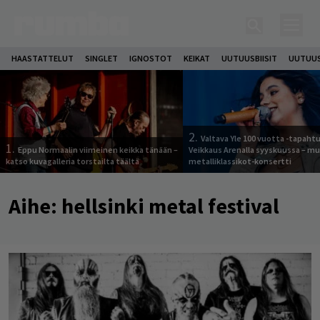
HAASTATTELUT
SINGLET
IGNOSTOT
KEIKAT
UUTUUSBIISIT
UUTUUS
2.
Valtava Yle 100 vuotta -tapah
1.
Eppu Normaalin viimeinen keikka tänään –
Veikkaus Arenalla syyskuussa – m
katso kuvagalleria torstailta täältä
metalliklassikot-konsertti
Aihe:
hellsinki metal festival