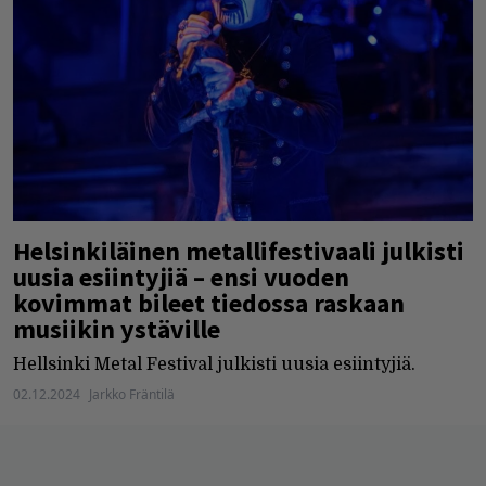
Helsinkiläinen metallifestivaali julkisti
uusia esiintyjiä – ensi vuoden
kovimmat bileet tiedossa raskaan
musiikin ystäville
Hellsinki Metal Festival julkisti uusia esiintyjiä.
02.12.2024
Jarkko Fräntilä