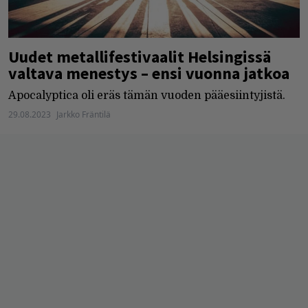
Uudet metallifestivaalit Helsingissä
valtava menestys – ensi vuonna jatkoa
Apocalyptica oli eräs tämän vuoden pääesiintyjistä.
29.08.2023
Jarkko Fräntilä