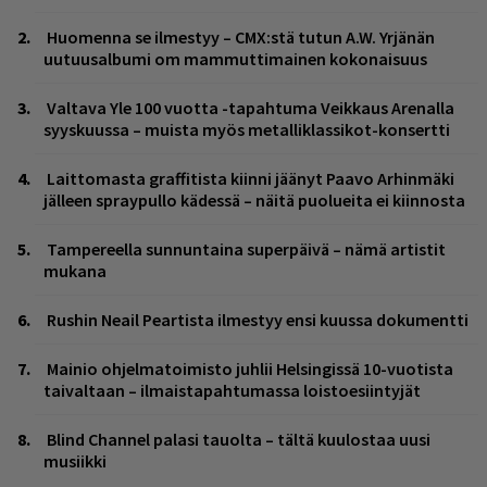
Huomenna se ilmestyy – CMX:stä tutun A.W. Yrjänän
uutuusalbumi om mammuttimainen kokonaisuus
Valtava Yle 100 vuotta -tapahtuma Veikkaus Arenalla
syyskuussa – muista myös metalliklassikot-konsertti
Laittomasta graffitista kiinni jäänyt Paavo Arhinmäki
jälleen spraypullo kädessä – näitä puolueita ei kiinnosta
Tampereella sunnuntaina superpäivä – nämä artistit
mukana
Rushin Neail Peartista ilmestyy ensi kuussa dokumentti
Mainio ohjelmatoimisto juhlii Helsingissä 10-vuotista
taivaltaan – ilmaistapahtumassa loistoesiintyjät
Blind Channel palasi tauolta – tältä kuulostaa uusi
musiikki