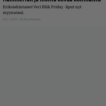
Erikoishintaiset Veri Bläk Friday -liput nyt
myynnissä.
24.11.2023
Elli Muurikainen