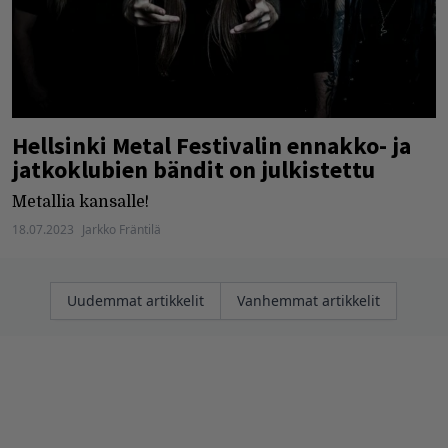
Hellsinki Metal Festivalin ennakko- ja
jatkoklubien bändit on julkistettu
Metallia kansalle!
18.07.2023
Jarkko Fräntilä
Artikkelien
Uudemmat artikkelit
Vanhemmat artikkelit
selaus