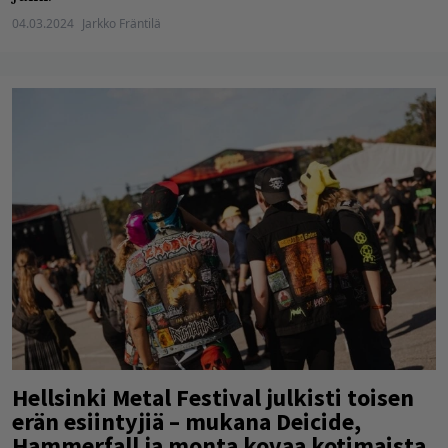
04.03.2024
Jarkko Fräntilä
Hellsinki Metal Festival julkisti toisen
erän esiintyjiä – mukana Deicide,
Hammerfall ja monta kovaa kotimaista