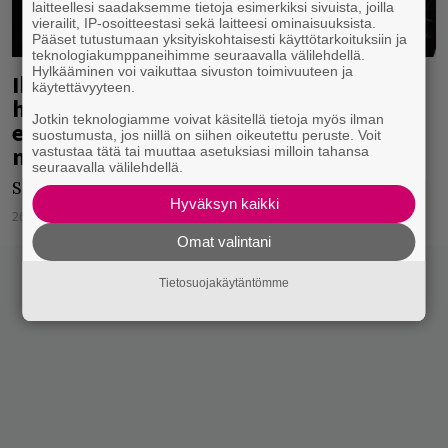
laitteellesi saadaksemme tietoja esimerkiksi sivuista, joilla
vierailit, IP-osoitteestasi sekä laitteesi ominaisuuksista.
Pääset tutustumaan yksityiskohtaisesti käyttötarkoituksiin ja
teknologiakumppaneihimme seuraavalla välilehdellä.
Hylkääminen voi vaikuttaa sivuston toimivuuteen ja
Ihailtavaa suoraselkäisyyttä
käytettävyyteen.
helsinkiläisiltä metallifestareilta: ”Ei
Jotkin teknologiamme voivat käsitellä tietoja myös ilman
ehkä mennyt ihan nappiin tämä,
suostumusta, jos niillä on siihen oikeutettu peruste. Voit
myönnetään”
vastustaa tätä tai muuttaa asetuksiasi milloin tahansa
seuraavalla välilehdellä.
Suoraselkäistä toimintaa!
Hyväksyn kaikki
26.07.2023
Jarkko Fräntilä
Omat valintani
Tietosuojakäytäntömme