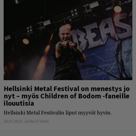
Hellsinki Metal Festival on menestys jo
nyt – myös Children of Bodom -faneille
ilouutisia
Hellsinki Metal Festivalin liput myyvät hyvin.
24.07.2024
Jarkko Fräntilä