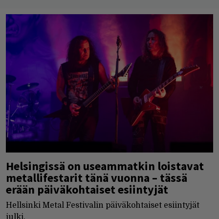
Helsingissä on useammatkin loistavat
metallifestarit tänä vuonna – tässä
erään päiväkohtaiset esiintyjät
Hellsinki Metal Festivalin päiväkohtaiset esiintyjät
julki.