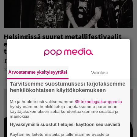
Helsingissä suuret metallifestivaalit
ensi viikolla – tanakka infopaketti
tarjolla
Tässä vähän käytännön infoa.
02.08.2023
Jarkko Fräntilä
Arvostamme yksityisyyttäsi
Valintasi
Tarvitsemme suostumuksesi tarjotaksemme
henkilökohtaisen käyttökokemuksen
Me ja huolellisesti valitsemamme
89 teknologiakumppania
hyödynnämme henkilötietoja tarjotaksemme paremman
käyttäjäkokemuksen sekä kohdentaaksemme sisältöä ja
mainoksia.
Hyväksymällä suostut tietojesi käyttöön seuraavasti
Käytämme laitetunnisteita ja tallennamme evästeitä