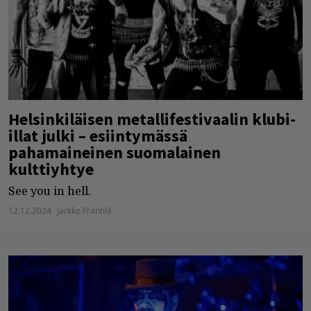
Helsinkiläisen metallifestivaalin klubi-
illat julki – esiintymässä
pahamaineinen suomalainen
kulttiyhtye
See you in hell.
12.12.2024
Jarkko Fräntilä