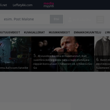
i.net
Leffatykki.com
Etsi
KIRJAUDU
UUTUUSVIDEOT
KUVAGALLERIAT
MUSIIKKIVIDEOT
ENNAKKOKUUNTELU
LYR
5.
41 vuoden ikäeroa ei huomannut, kun
6.
suomirockin legenda tanssi kuin elohopea-
Kent ma
räppäri konsanaan – tällainen oli Jytäkesä Go-
nosteessa
Remu Aaltosen faneille
Go
Suomeen