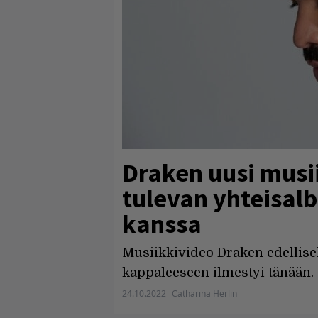
Draken uusi musii
tulevan yhteisal
kanssa
Musiikkivideo Draken edellise
kappaleeseen ilmestyi tänään.
24.10.2022
Catharina Herlin