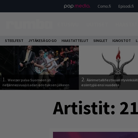
Como.fi
Episodi.fi
ETUSIVU
UUTISET
HAASTAT
STEELFEST
JYTÄKESÄ GO GO
HAASTATTELUT
SINGLET
IGNOSTOT
L
1.
2.
Weezer palaa Suomeen yli
Äärimetallifestivaali Hyvinkäällä
neljännesvuosisadan odotuksen jälkeen
esiintyjiä ensi vuodelle
Artistit:
21