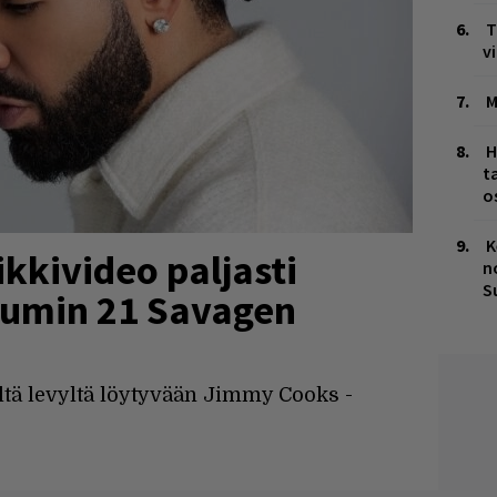
T
v
M
H
t
o
K
kkivideo paljasti
n
S
bumin 21 Savagen
ltä levyltä löytyvään Jimmy Cooks -