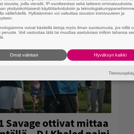
i sivuista, joilla vierailit, IP-osoitteestasi sekä laitteesi ominaisuuksista
an yksityiskohtaisesti käyttötarkoituksiin ja teknologiakumppaneihimm
la välilehdellä. Hylkääminen voi vaikuttaa sivuston toimivuuteen ja
yyteen.
knologiamme voivat käsitellä tietoja myös ilman suostumusta, jos niillä o
u peruste. Voit vastustaa tätä tai muuttaa asetuksiasi milloin tahansa se
lä.
Omat valintani
Hyväksyn kaikki
Tietosuojak
21 Savage ottivat mittaa
ntällä – DJ Khaled paini