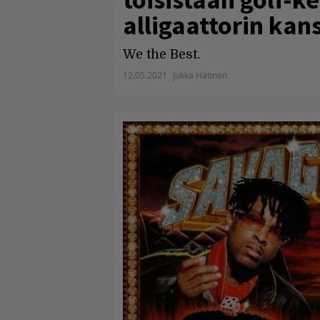
alligaattorin kan
We the Best.
12.05.2021
Jukka Hätinen