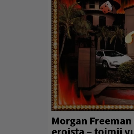
Morgan Freeman l
eroista – toimii 