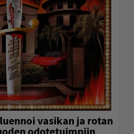
uennoi vasikan ja rotan
vuoden odotetuimpiin