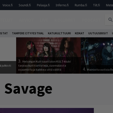
Voice.fi
Soundi.fi
Pelaaja.fi
Inferno.fi
Rumba.fi
Tilt.fi
Metel
TELUT
ARVIOT
LIVE
KOLUMNIT
PODCAST
ISTAT
TAMPERE CITY FESTIVAL
KATUKULTTUURI
KEIKAT
UUTUUSBIISIT
3.
Helsingin Kulttuuritalon KULT-klubi
 julkisti
tarjoaa kulttiartisteja, suomalaista
4.
osaamista ja kaikkea siltä väliltä
Mainioita uutisia 
 Savage