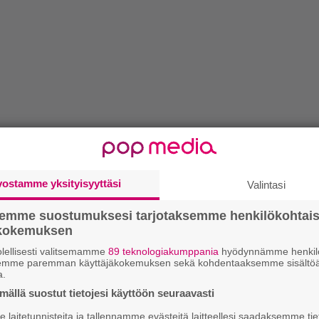
vostamme yksityisyyttäsi
Valintasi
semme suostumuksesi tarjotaksemme henkilökohtai
ökokemuksen
lellisesti valitsemamme
89 teknologiakumppania
hyödynnämme henkilö
semme paremman käyttäjäkokemuksen sekä kohdentaaksemme sisältöä
a.
ällä suostut tietojesi käyttöön seuraavasti
laitetunnisteita ja tallennamme evästeitä laitteellesi saadaksemme tie