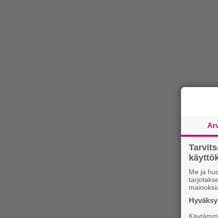
Ar
Tarvit
käytt
Me ja huo
tarjotak
mainoksi
Hyväksym
Käytämme 