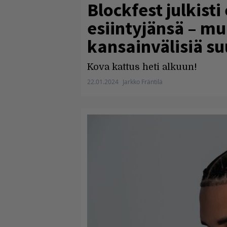
Blockfest julkist
esiintyjänsä – mu
kansainvälisiä su
Kova kattus heti alkuun!
22.01.2024
Jarkko Fräntilä