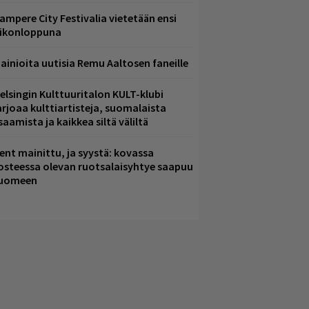
ampere City Festivalia vietetään ensi
iikonloppuna
ainioita uutisia Remu Aaltosen faneille
elsingin Kulttuuritalon KULT-klubi
arjoaa kulttiartisteja, suomalaista
saamista ja kaikkea siltä väliltä
ent mainittu, ja syystä: kovassa
osteessa olevan ruotsalaisyhtye saapuu
uomeen