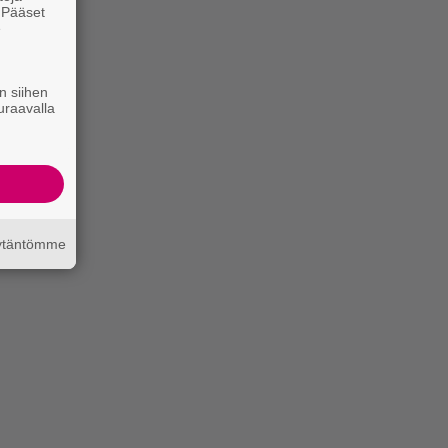
. Pääset
e
n siihen
uraavalla
äytäntömme