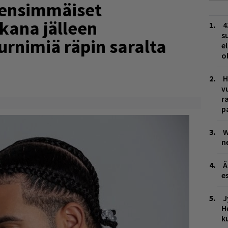
i ensimmäiset
kana jälleen
4
s
urnimiä räpin saralta
e
o
H
v
r
p
W
n
Ä
es
J
H
k