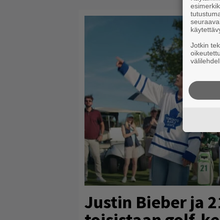
esimerkiks
tutustuma
seuraaval
käytettäv
Jotkin te
oikeutett
välilehdel
Justin Bieber ja 
toisistaan golf-ke