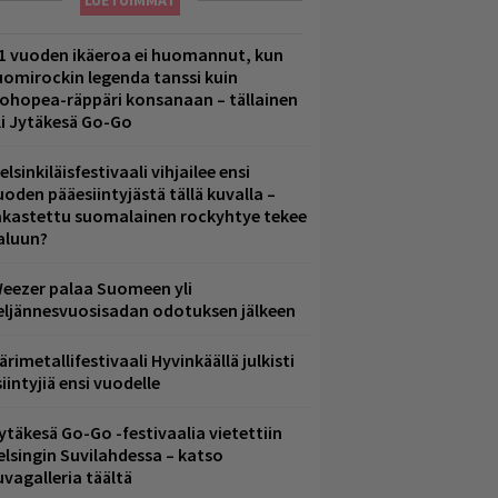
LUETUIMMAT
1 vuoden ikäeroa ei huomannut, kun
uomirockin legenda tanssi kuin
lohopea-räppäri konsanaan – tällainen
li Jytäkesä Go-Go
elsinkiläisfestivaali vihjailee ensi
uoden pääesiintyjästä tällä kuvalla –
akastettu suomalainen rockyhtye tekee
aluun?
eezer palaa Suomeen yli
eljännesvuosisadan odotuksen jälkeen
ärimetallifestivaali Hyvinkäällä julkisti
iintyjiä ensi vuodelle
ytäkesä Go-Go -festivaalia vietettiin
elsingin Suvilahdessa – katso
uvagalleria täältä