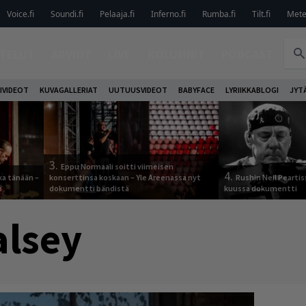
Voice.fi
Soundi.fi
Pelaaja.fi
Inferno.fi
Rumba.fi
Tilt.fi
Metel
TELUT
ARVIOT
LIVE
KOLUMNIT
PODCAST
IVIDEOT
KUVAGALLERIAT
UUTUUSVIDEOT
BABYFACE
LYRIIKKABLOGI
JYT
3.
Eppu Normaali soitti viimeisen
4.
ka tänään –
konserttinsa koskaan – Yle Areenassa nyt
Rushin Neil Peartis
ä
dokumentti bändistä
kuussa dokumentti
lsey