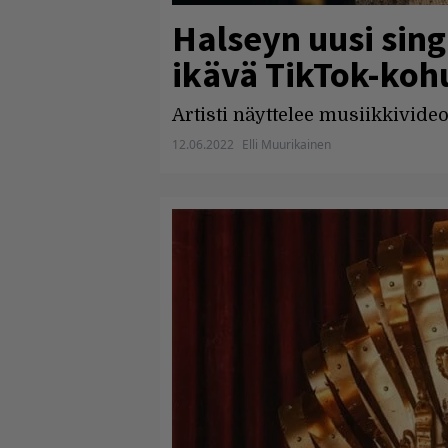
Halseyn uusi sing
ikävä TikTok-kohu
Artisti näyttelee musiikkivide
12.06.2022
Elli Muurikainen