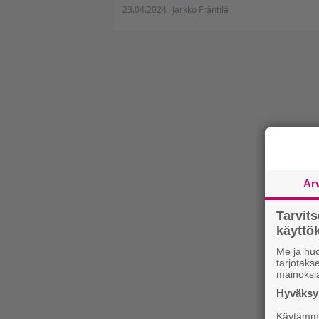
23.04.2024
Jarkko Fräntilä
Ar
Tarvit
käytt
Me ja huo
tarjotak
mainoksi
Hyväksym
Käytämme 