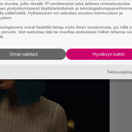
i sivuista, joilla vierailit, IP-osoitteestasi sekä laitteesi ominaisuuksista
an yksityiskohtaisesti käyttötarkoituksiin ja teknologiakumppaneihimm
la välilehdellä. Hylkääminen voi vaikuttaa sivuston toimivuuteen ja
yyteen.
knologiamme voivat käsitellä tietoja myös ilman suostumusta, jos niillä o
u peruste. Voit vastustaa tätä tai muuttaa asetuksiasi milloin tahansa se
lä.
Omat valintani
Hyväksyn kaikki
Tietosuojak