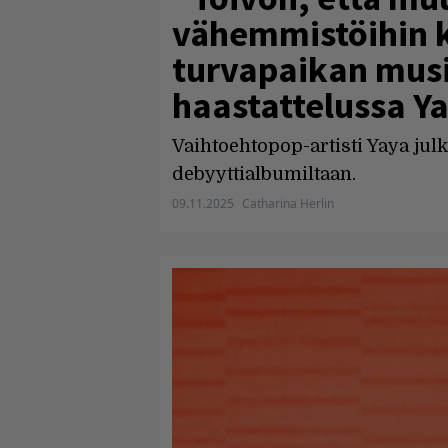
vähemmistöihin k
turvapaikan musi
haastattelussa Y
Vaihtoehtopop-artisti Yaya jul
debyyttialbumiltaan.
09.11.2025
Catharina Herlin