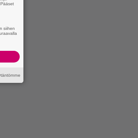
. Pääset
e
n siihen
uraavalla
äytäntömme