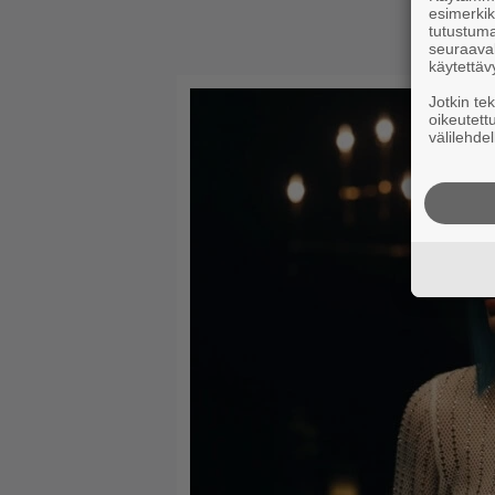
esimerkiks
tutustuma
seuraaval
käytettäv
Jotkin te
oikeutett
välilehdel