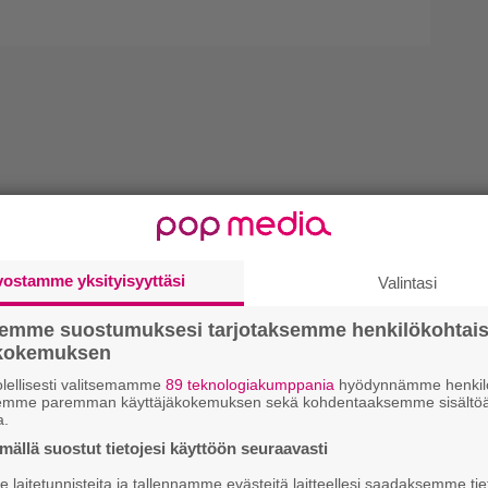
vostamme yksityisyyttäsi
Valintasi
semme suostumuksesi tarjotaksemme henkilökohtai
ökokemuksen
lellisesti valitsemamme
89 teknologiakumppania
hyödynnämme henkilö
semme paremman käyttäjäkokemuksen sekä kohdentaaksemme sisältöä
a.
ällä suostut tietojesi käyttöön seuraavasti
laitetunnisteita ja tallennamme evästeitä laitteellesi saadaksemme tie