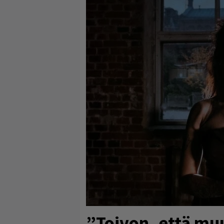
”Toivon, että muu