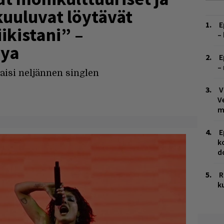
uuluvat löytävät
E
ikistani” –
–
aya
E
–
kaisi neljännen singlen
V
V
m
E
k
d
R
k