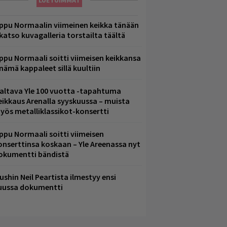
LUETUIMMAT
ppu Normaalin viimeinen keikka tänään
 katso kuvagalleria torstailta täältä
ppu Normaali soitti viimeisen keikkansa
 nämä kappaleet sillä kuultiin
altava Yle 100 vuotta -tapahtuma
eikkaus Arenalla syyskuussa – muista
yös metalliklassikot-konsertti
ppu Normaali soitti viimeisen
onserttinsa koskaan – Yle Areenassa nyt
okumentti bändistä
ushin Neil Peartista ilmestyy ensi
uussa dokumentti