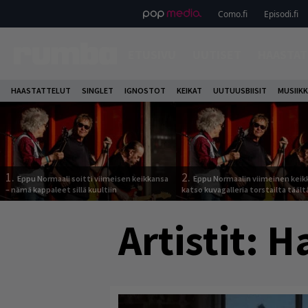
Como.fi
Episodi.fi
ETUSIVU
UUTISET
HAASTAT
HAASTATTELUT
SINGLET
IGNOSTOT
KEIKAT
UUTUUSBIISIT
MUSIIKK
1.
2.
Eppu Normaali soitti viimeisen keikkansa
Eppu Normaalin viimeinen keik
– nämä kappaleet sillä kuultiin
katso kuvagalleria torstailta täält
Artistit:
Ha