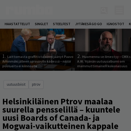
HAASTATTELUT
SINGLET
STEELFEST
JYTÄKESÄ GO GO
IGNOSTOT
K
1.
2.
Laittomasta graffitista kiinni jäänyt Paavo
Huomenna se ilmestyy – CMX:s
Arhinmäki jälleen spraypullo kädessä – näitä
A.W. Yrjänän uutuusalbumi om
puolueita ei kiinnosta
mammuttimainen kokonaisuus
uutuusbiisit
ptrov
Helsinkiläinen Ptrov maalaa
suurella pensselillä – kuuntele
uusi Boards of Canada- ja
Mogwai-vaikutteinen kappale