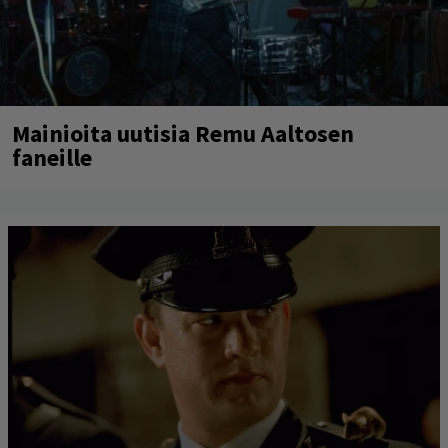
Mainioita uutisia Remu Aaltosen
faneille