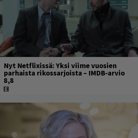
Nyt Netflixissä: Yksi viime vuosien
parhaista rikossarjoista – IMDB-arvio
8,8