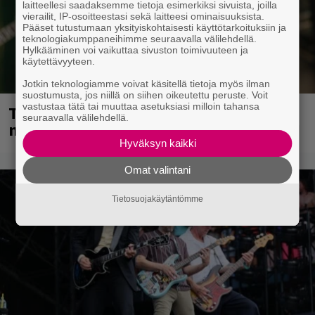
laitteellesi saadaksemme tietoja esimerkiksi sivuista, joilla
vierailit, IP-osoitteestasi sekä laitteesi ominaisuuksista.
Pääset tutustumaan yksityiskohtaisesti käyttötarkoituksiin ja
teknologiakumppaneihimme seuraavalla välilehdellä.
Hylkääminen voi vaikuttaa sivuston toimivuuteen ja
käytettävyyteen.
Jotkin teknologiamme voivat käsitellä tietoja myös ilman
suostumusta, jos niillä on siihen oikeutettu peruste. Voit
vastustaa tätä tai muuttaa asetuksiasi milloin tahansa
Tampereella sunnuntaina superpäivä –
seuraavalla välilehdellä.
nämä artistit mukana
Hyväksyn kaikki
Omat valintani
Tietosuojakäytäntömme