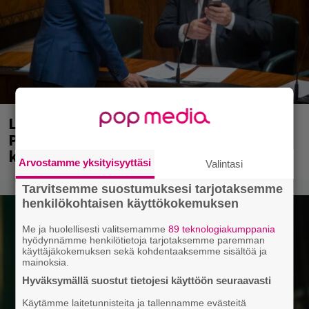
Laittomasta graffitista kiinni jäänyt
Paavo Arhinmäki jälleen spraypullo
kädessä – näitä puolueita ei kiinnosta
Arvostamme yksityisyyttäsi
Valintasi
Tarvitsemme suostumuksesi tarjotaksemme
henkilökohtaisen käyttökokemuksen
Me ja huolellisesti valitsemamme
89 teknologiakumppania
hyödynnämme henkilötietoja tarjotaksemme paremman
käyttäjäkokemuksen sekä kohdentaaksemme sisältöä ja
mainoksia.
Hyväksymällä suostut tietojesi käyttöön seuraavasti
Käytämme laitetunnisteita ja tallennamme evästeitä