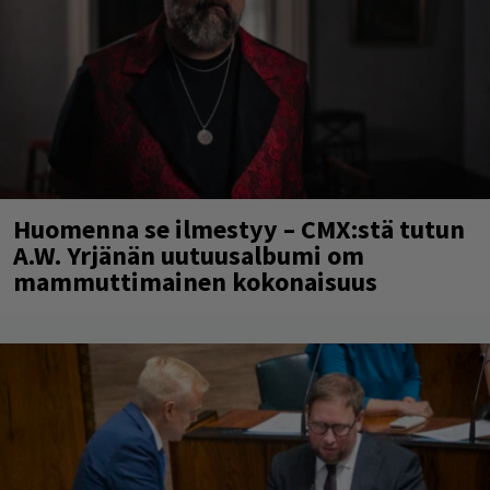
Huomenna se ilmestyy – CMX:stä tutun
A.W. Yrjänän uutuusalbumi om
mammuttimainen kokonaisuus