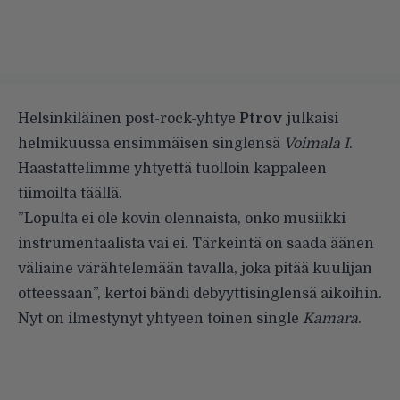
Helsinkiläinen post-rock-yhtye
Ptrov
julkaisi
helmikuussa ensimmäisen singlensä
Voimala I
.
Haastattelimme yhtyettä tuolloin kappaleen
tiimoilta
täällä
.
”Lopulta ei ole kovin olennaista, onko musiikki
instrumentaalista vai ei. Tärkeintä on saada äänen
väliaine värähtelemään tavalla, joka pitää kuulijan
otteessaan”, kertoi bändi debyyttisinglensä aikoihin.
Nyt on ilmestynyt yhtyeen toinen single
Kamara
.