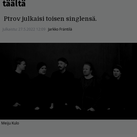
täältä
Ptrov julkaisi toisen singlensä.
Julkaistu:
27.5.2022 12:09
Jarkko Fräntilä
Meiju Kulo