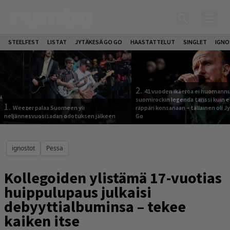
STEELFEST
LISTAT
JYTÄKESÄ GO GO
HAASTATTELUT
SINGLET
IGN
2.
41 vuoden ikäeroa ei huomannu
suomirockin legenda tanssi kuin 
1.
Weezer palaa Suomeen yli
räppäri konsanaan – tällainen oli 
neljännesvuosisadan odotuksen jälkeen
Go
ignostot
Pessa
Kollegoiden ylistämä 17-vuotias
huippulupaus julkaisi
debyyttialbuminsa – tekee
kaiken itse