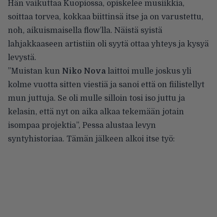
Hän vaikuttaa Kuopiossa, opiskelee musiikkia,
soittaa torvea, kokkaa biittinsä itse ja on varustettu,
noh, aikuismaisella flow’lla. Näistä syistä
lahjakkaaseen artistiin oli syytä ottaa yhteys ja kysyä
levystä.
”Muistan kun
Niko Nova
laittoi mulle joskus yli
kolme vuotta sitten viestiä ja sanoi että on fiilistellyt
mun juttuja. Se oli mulle silloin tosi iso juttu ja
kelasin, että nyt on aika alkaa tekemään jotain
isompaa projektia”, Pessa alustaa levyn
syntyhistoriaa. Tämän jälkeen alkoi itse työ: