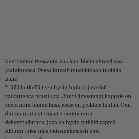
Kerroimme
Pessasta
Sun kaa
-biisin yhteydessä
joulukuussa. Pessa kuvaili musiikkiaan tuolloin
näin:
”Tällä hetkellä teen hyvin hiphop/jazz/lofi -
vaikutteista musiikkia. Juuri ilmestynyt kappale on
vasta mun toinen biisi, jossa on pelkkää laulua. Oon
duunannut nyt vajaat 3 vuotta mun
debyyttialbumia, joka on hyvin pitkälti räppiä.
Albumi tulee ulos todennäköisesti ensi