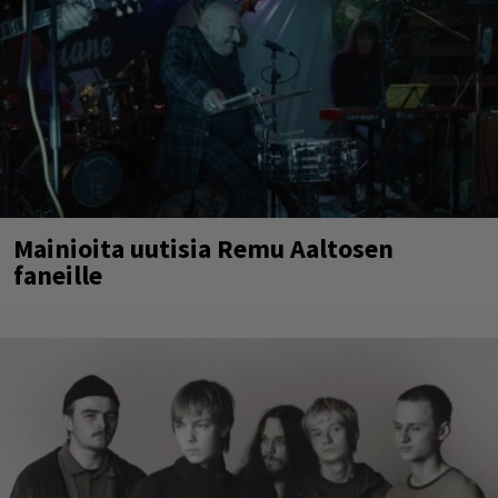
Mainioita uutisia Remu Aaltosen
faneille