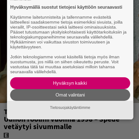
Hyväksymällä suostut tietojesi käyttöön seuraavasti
Käytämme laitetunnisteita ja tallennamme evästeitä
laitteellesi saadaksemme tietoja esimerkiksi sivuista, joilla
vierailit, IP-osoitteestasi sekä laitteesi ominaisuuksista.
Pääset tutustumaan yksityiskohtaisesti käyttötarkoituksiin ja
teknologiakumppaneihimme seuraavalla välilehdellä.
Hylkääminen voi vaikuttaa sivuston toimivuuteen ja
käytettävyyteen.
Jotkin teknologiamme voivat käsitellä tietoja myös ilman
suostumusta, jos niillä on siihen oikeutettu peruste. Voit
vastustaa tätä tai muuttaa asetuksiasi milloin tahansa
seuraavalla välilehdellä.
Hyväksyn kaikki
Omat valintani
Tietosuojakäytäntömme
Tänään tv:ssä: Vesa-Matti Loiri palasi
Uunon rooliin vuonna 1998 – Spede
vetäytyi sivummalle