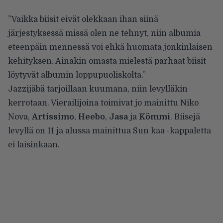
”Vaikka biisit eivät olekkaan ihan siinä
järjestyksessä missä olen ne tehnyt, niin albumia
eteenpäin mennessä voi ehkä huomata jonkinlaisen
kehityksen. Ainakin omasta mielestä parhaat biisit
löytyvät albumin loppupuoliskolta.”
Jazzijäbä tarjoillaan kuumana, niin levylläkin
kerrotaan. Vierailijoina toimivat jo mainittu Niko
Nova,
Artissimo
,
Heebo
,
Jasa
ja
Kömmi
. Biisejä
levyllä on 11 ja alussa mainittua Sun kaa -kappaletta
ei laisinkaan.