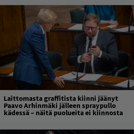
Laittomasta graffitista kiinni jäänyt
Paavo Arhinmäki jälleen spraypullo
kädessä – näitä puolueita ei kiinnosta