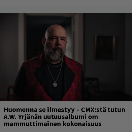
Huomenna se ilmestyy – CMX:stä tutun
A.W. Yrjänän uutuusalbumi om
mammuttimainen kokonaisuus