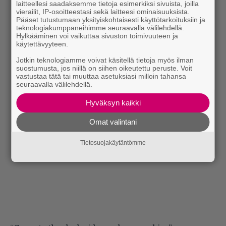
laitteellesi saadaksemme tietoja esimerkiksi sivuista, joilla
vierailit, IP-osoitteestasi sekä laitteesi ominaisuuksista.
Pääset tutustumaan yksityiskohtaisesti käyttötarkoituksiin ja
teknologiakumppaneihimme seuraavalla välilehdellä.
Hylkääminen voi vaikuttaa sivuston toimivuuteen ja
käytettävyyteen.
Jotkin teknologiamme voivat käsitellä tietoja myös ilman
suostumusta, jos niillä on siihen oikeutettu peruste. Voit
vastustaa tätä tai muuttaa asetuksiasi milloin tahansa
seuraavalla välilehdellä.
Hyväksyn kaikki
Omat valintani
Tietosuojakäytäntömme