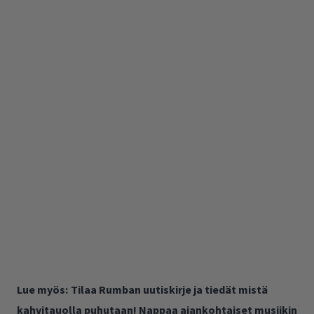
Lue myös:
Tilaa Rumban uutiskirje ja tiedät mistä
kahvitauolla puhutaan! Nappaa ajankohtaiset musiikin