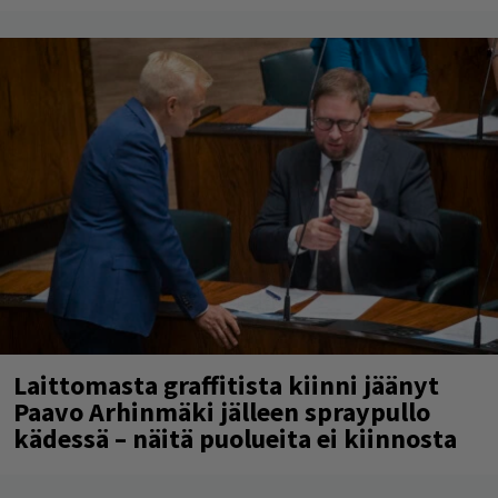
Laittomasta graffitista kiinni jäänyt
Paavo Arhinmäki jälleen spraypullo
kädessä – näitä puolueita ei kiinnosta