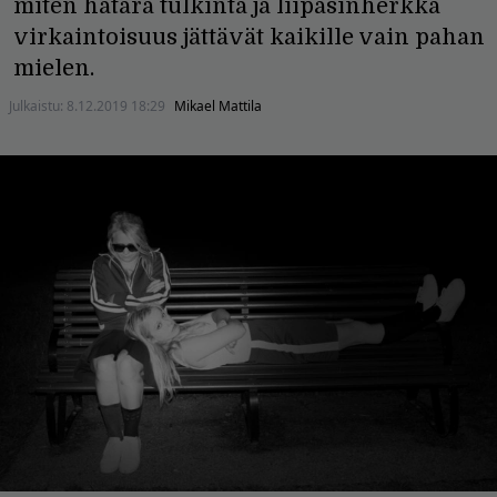
miten hatara tulkinta ja liipasinherkkä
virkaintoisuus jättävät kaikille vain pahan
mielen.
Julkaistu:
8.12.2019 18:29
Mikael Mattila