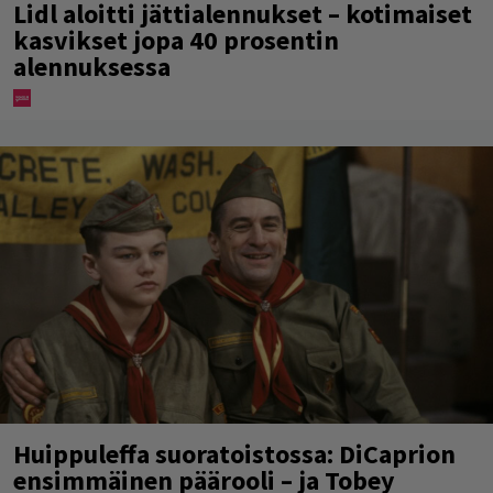
Lidl aloitti jättialennukset – kotimaiset
kasvikset jopa 40 prosentin
alennuksessa
Huippuleffa suoratoistossa: DiCaprion
ensimmäinen päärooli – ja Tobey