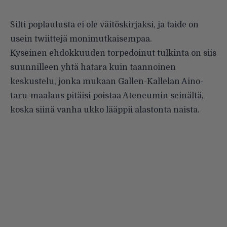
Silti poplaulusta ei ole väitöskirjaksi, ja taide on
usein twiittejä monimutkaisempaa.
Kyseinen ehdokkuuden torpedoinut tulkinta on siis
suunnilleen yhtä hatara kuin taannoinen
keskustelu, jonka mukaan Gallen-Kallelan Aino-
taru-maalaus pitäisi poistaa Ateneumin seinältä,
koska siinä vanha ukko lääppii alastonta naista.