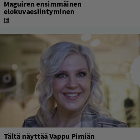
Maguiren ensimmäinen
elokuvaesiintyminen
Tältä näyttää Vappu Pimiän