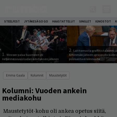
STEELFEST
JYTÄKESÄ GO GO
HAASTATTELUT
SINGLET
IGNOSTOT
K
2.
Laittomasta graffitista kiinni 
1.
Weezer palaa Suomeen yli
Arhinmäki jälleen spraypullo kädes
neljännesvuosisadan odotuksen jälkeen
puolueita ei kiinnosta
Emma Gaala
Kolumnit
Maustetytöt
Kolumni: Vuoden ankein
mediakohu
Maustetytöt-kohu oli ankea opetus siitä,