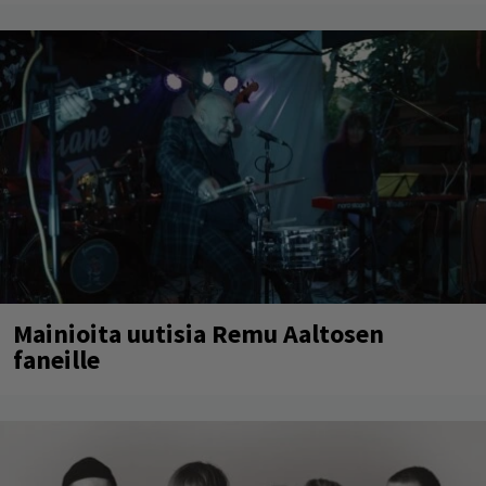
Mainioita uutisia Remu Aaltosen
faneille