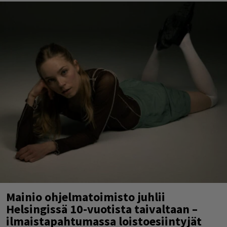
Mainio ohjelmatoimisto juhlii
Helsingissä 10-vuotista taivaltaan –
ilmaistapahtumassa loistoesiintyjät