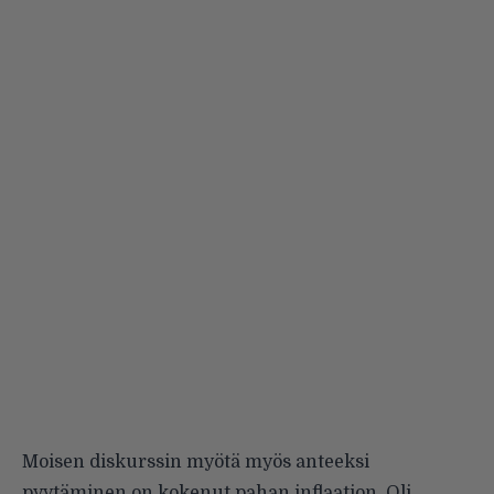
Moisen diskurssin myötä myös anteeksi
pyytäminen on kokenut pahan inflaation. Oli