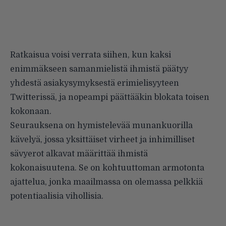
Ratkaisua voisi verrata siihen, kun kaksi
enimmäkseen samanmielistä ihmistä päätyy
yhdestä asiakysymyksestä erimielisyyteen
Twitterissä, ja nopeampi päättääkin blokata toisen
kokonaan.
Seurauksena on hymistelevää munankuorilla
kävelyä, jossa yksittäiset virheet ja inhimilliset
sävyerot alkavat määrittää ihmistä
kokonaisuutena. Se on kohtuuttoman armotonta
ajattelua, jonka maailmassa on olemassa pelkkiä
potentiaalisia vihollisia.