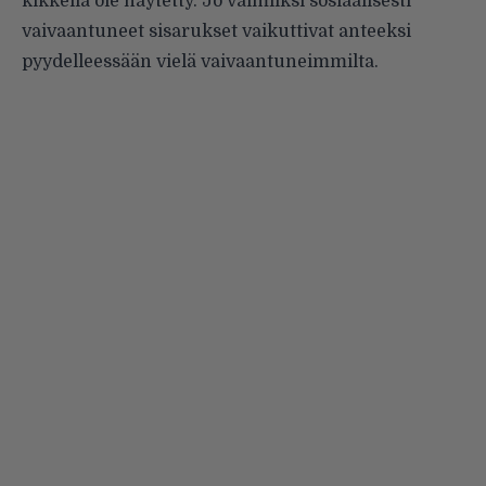
kikkeliä ole näytetty. Jo valmiiksi sosiaalisesti
vaivaantuneet sisarukset vaikuttivat anteeksi
pyydelleessään vielä vaivaantuneimmilta.