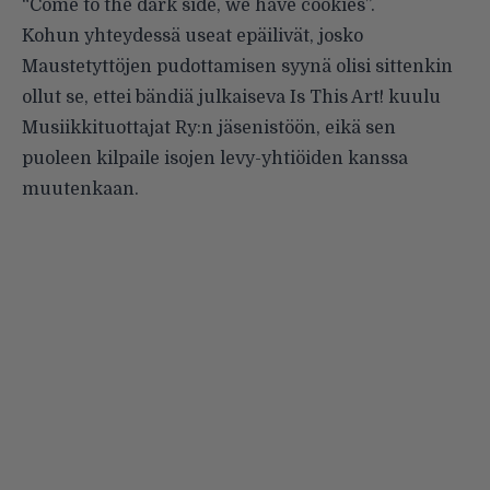
“Come to the dark side, we have cookies”.
Kohun yhteydessä useat epäilivät, josko
Maustetyttöjen pudottamisen syynä olisi sittenkin
ollut se, ettei bändiä julkaiseva Is This Art! kuulu
Musiikkituottajat Ry:n jäsenistöön, eikä sen
puoleen kilpaile isojen levy-yhtiöiden kanssa
muutenkaan.