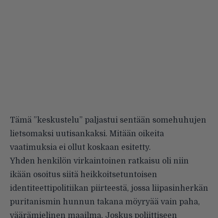
Tämä ”keskustelu” paljastui sentään somehuhujen
lietsomaksi uutisankaksi. Mitään oikeita
vaatimuksia ei ollut koskaan esitetty.
Yhden henkilön virkaintoinen ratkaisu oli niin
ikään osoitus siitä heikkoitsetuntoisen
identiteettipolitiikan piirteestä, jossa liipasinherkän
puritanismin hunnun takana möyryää vain paha,
väärämielinen maailma. Joskus poliittiseen