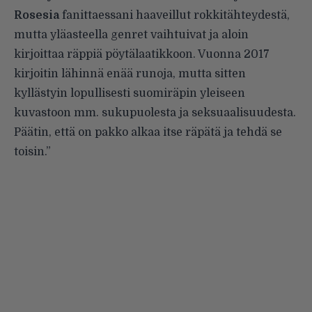
Rosesia
fanittaessani haaveillut rokkitähteydestä,
mutta yläasteella genret vaihtuivat ja aloin
kirjoittaa räppiä pöytälaatikkoon. Vuonna 2017
kirjoitin lähinnä enää runoja, mutta sitten
kyllästyin lopullisesti suomiräpin yleiseen
kuvastoon mm. sukupuolesta ja seksuaalisuudesta.
Päätin, että on pakko alkaa itse räpätä ja tehdä se
toisin.”