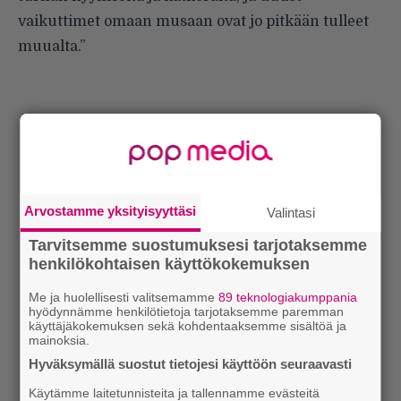
vaikuttimet omaan musaan ovat jo pitkään tulleet
muualta.”
Arvostamme yksityisyyttäsi
Valintasi
Tarvitsemme suostumuksesi tarjotaksemme
henkilökohtaisen käyttökokemuksen
Me ja huolellisesti valitsemamme
89 teknologiakumppania
hyödynnämme henkilötietoja tarjotaksemme paremman
käyttäjäkokemuksen sekä kohdentaaksemme sisältöä ja
mainoksia.
Hyväksymällä suostut tietojesi käyttöön seuraavasti
Käytämme laitetunnisteita ja tallennamme evästeitä