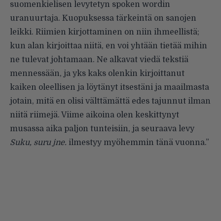
suomenkielisen levytetyn spoken wordin
uranuurtaja. Kuopuksessa tärkeintä on sanojen
leikki. Riimien kirjottaminen on niin ihmeellistä;
kun alan kirjoittaa niitä, en voi yhtään tietää mihin
ne tulevat johtamaan. Ne alkavat viedä tekstiä
mennessään, ja yks kaks olenkin kirjoittanut
kaiken oleellisen ja löytänyt itsestäni ja maailmasta
jotain, mitä en olisi välttämättä edes tajunnut ilman
niitä riimejä. Viime aikoina olen keskittynyt
musassa aika paljon tunteisiin, ja seuraava levy
Suku, suru jne.
ilmestyy myöhemmin tänä vuonna.”