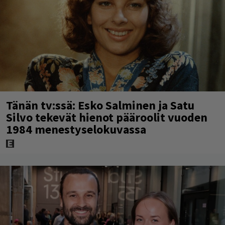
Tänän tv:ssä: Esko Salminen ja Satu
Silvo tekevät hienot pääroolit vuoden
1984 menestyselokuvassa