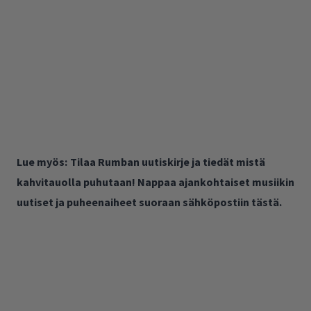
Lue myös:
Tilaa Rumban uutiskirje ja tiedät mistä
kahvitauolla puhutaan! Nappaa ajankohtaiset musiikin
uutiset ja puheenaiheet suoraan sähköpostiin tästä.