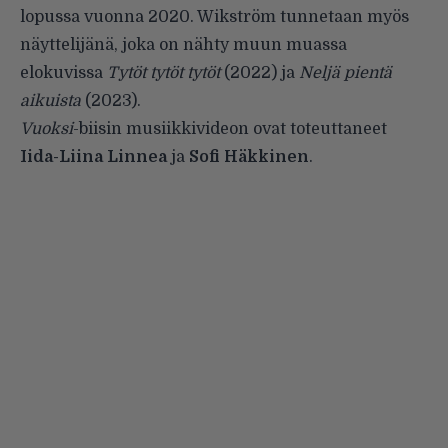
lopussa vuonna 2020. Wikström tunnetaan myös
näyttelijänä, joka on nähty muun muassa
elokuvissa
Tytöt tytöt tytöt
(2022) ja
Neljä
pientä
aikuista
(2023).
Vuoksi
-biisin musiikkivideon ovat toteuttaneet
Iida-Liina Linnea
ja
Sofi
Häkkinen
.