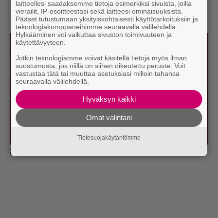
laitteellesi saadaksemme tietoja esimerkiksi sivuista, joilla
vierailit, IP-osoitteestasi sekä laitteesi ominaisuuksista.
Pääset tutustumaan yksityiskohtaisesti käyttötarkoituksiin ja
teknologiakumppaneihimme seuraavalla välilehdellä.
Hylkääminen voi vaikuttaa sivuston toimivuuteen ja
käytettävyyteen.
Jotkin teknologiamme voivat käsitellä tietoja myös ilman
suostumusta, jos niillä on siihen oikeutettu peruste. Voit
vastustaa tätä tai muuttaa asetuksiasi milloin tahansa
seuraavalla välilehdellä.
Hyväksyn kaikki
Omat valintani
Tietosuojakäytäntömme
Supervoimasi?