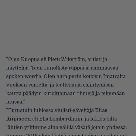
”Olen Kuopus eli Pietu Wikström, artisti ja
näyttelijä. Teen runollista räppiä ja rimmaavaa
spoken wordia. Olen alun perin kotoisin Imatralta
Vuoksen varrelta, ja teatterin ja esiintymisen
kautta päädyin kirjoittamaan riimejä ja tekemään
musaa.”
”Tutustuin lukiossa viulisti-säveltäjä
Elias
Riipiseen
eli Elia Lombardiniin, ja lukioajoilta
lähtien yritimme aina välillä väsätä jotain yhdessä.
Vuonna 2018 aloin löytää omaa tyyliäni ja aiheitani,