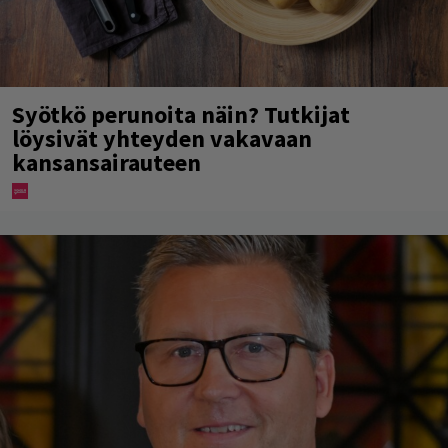
Syötkö perunoita näin? Tutkijat
löysivät yhteyden vakavaan
kansansairauteen