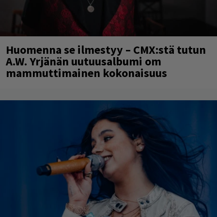
Huomenna se ilmestyy – CMX:stä tutun
A.W. Yrjänän uutuusalbumi om
mammuttimainen kokonaisuus