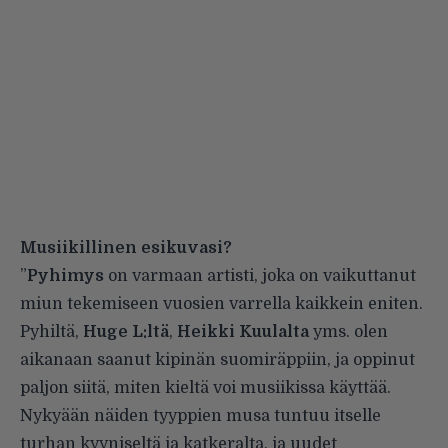
Musiikillinen esikuvasi?
”
Pyhimys
on varmaan artisti, joka on vaikuttanut
miun tekemiseen vuosien varrella kaikkein eniten.
Pyhiltä,
Huge L:ltä
,
Heikki Kuulalta
yms. olen
aikanaan saanut kipinän suomiräppiin, ja oppinut
paljon siitä, miten kieltä voi musiikissa käyttää.
Nykyään näiden tyyppien musa tuntuu itselle
turhan kyyniseltä ja katkeralta, ja uudet