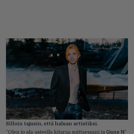
Kuopuksen uusi single hakee lohtua luonnonvoimista. Kuva: Jani
Kautto
Silloin tajusin, että haluan artistiksi.
”Olen jo ala-asteella kitaraa soittaessani ja
Guns N’