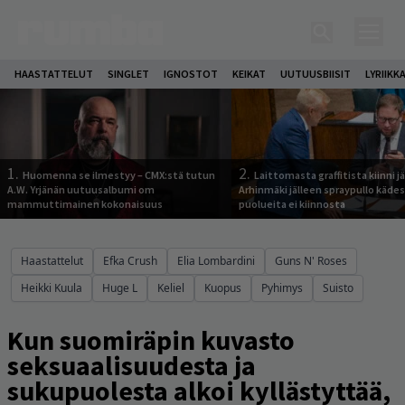
HAASTATTELUT
SINGLET
IGNOSTOT
KEIKAT
UUTUUSBIISIT
LYRIIKK
1.
2.
Huomenna se ilmestyy – CMX:stä tutun
Laittomasta graffitista kiinni 
A.W. Yrjänän uutuusalbumi om
Arhinmäki jälleen spraypullo kädes
mammuttimainen kokonaisuus
puolueita ei kiinnosta
Haastattelut
Efka Crush
Elia Lombardini
Guns N' Roses
Heikki Kuula
Huge L
Keliel
Kuopus
Pyhimys
Suisto
Kun suomiräpin kuvasto
seksuaalisuudesta ja
sukupuolesta alkoi kyllästyttää,