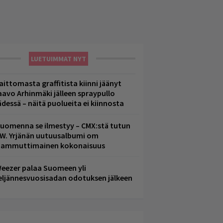
LUETUIMMAT NYT
aittomasta graffitista kiinni jäänyt
aavo Arhinmäki jälleen spraypullo
ädessä – näitä puolueita ei kiinnosta
uomenna se ilmestyy – CMX:stä tutun
.W. Yrjänän uutuusalbumi om
ammuttimainen kokonaisuus
eezer palaa Suomeen yli
eljännesvuosisadan odotuksen jälkeen