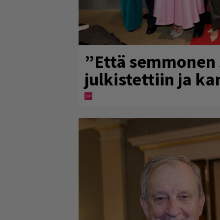
”Että semmonen si
julkistettiin ja k