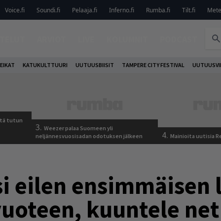
Voice.fi
Soundi.fi
Pelaaja.fi
Inferno.fi
Rumba.fi
Tilt.fi
Metel
TELUT
ARVIOT
LIVE
KOLUMNIT
PODCAST
EIKAT
KATUKULTTUURI
UUTUUSBIISIT
TAMPERE CITY FESTIVAL
UUTUUSVI
tä tutun
3.
Weezer palaa Suomeen yli
4.
neljännesvuosisadan odotuksen jälkeen
Mainioita uutisia 
isi eilen ensimmäisen
uoteen, kuuntele net