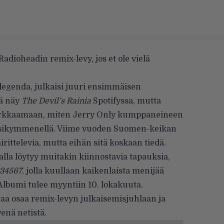
dioheadin remix-levy, jos et ole vielä
 legenda, julkaisi juuri ensimmäisen
pä näy
The Devil’s Rainia
Spotifyssa, mutta
urkkaamaan, miten Jerry Only kumppaneineen
osikymmenellä. Viime vuoden Suomen-keikan
rittelevia, mutta eihän sitä koskaan tiedä.
lla löytyy muitakin kiinnostavia tapauksia,
34567
, jolla kuullaan kaikenlaista menijää
Albumi tulee myyntiin 10. lokakuuta.
taa osaa remix-levyn julkaisemisjuhlaan ja
venä netistä
.