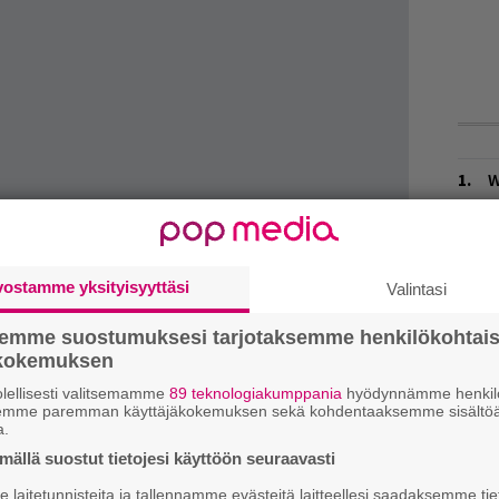
W
n
L
P
vostamme yksityisyyttäsi
Valintasi
k
semme suostumuksesi tarjotaksemme henkilökohtai
Ä
ökokemuksen
es
lellisesti valitsemamme
89 teknologiakumppania
hyödynnämme henkilö
semme paremman käyttäjäkokemuksen sekä kohdentaaksemme sisältöä
H
a.
A
ällä suostut tietojesi käyttöön seuraavasti
m
laitetunnisteita ja tallennamme evästeitä laitteellesi saadaksemme tie