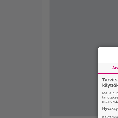
Ar
Tarvit
käytt
Me ja huo
tarjotak
mainoksi
Hyväksym
Käytämme 