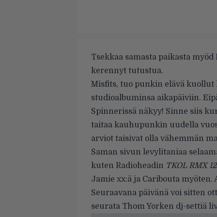
Tsekkaa samasta paikasta myöd Ra
kerennyt tutustua.
Misfits, tuo punkin elävä kuollut
studioalbuminsa aikapäiviin. Ei
Spinnerissä
näkyy! Sinne siis k
taitaa kauhupunkin uudella vu
arviot taisivat olla vähemmän mai
Saman sivun levylitaniaa selaama
kuten Radioheadin
TKOL RMX 12
Jamie xx:ä ja Caribouta myöten. 
Seuraavana päivänä voi sitten ot
seurata Thom Yorken dj-settiä
li