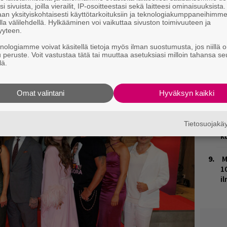
M
i sivuista, joilla vierailit, IP-osoitteestasi sekä laitteesi ominaisuuksista
ja tiedät mistä kahvitauolla puhutaan! Nappaa
an yksityiskohtaisesti käyttötarkoituksiin ja teknologiakumppaneihimm
la välilehdellä. Hylkääminen voi vaikuttaa sivuston toimivuuteen ja
puheenaiheet suoraan sähköpostiin tästä.
H
yyteen.
t
knologiamme voivat käsitellä tietoja myös ilman suostumusta, jos niillä o
o
u peruste. Voit vastustaa tätä tai muuttaa asetuksiasi milloin tahansa se
lä.
K
n
S
Omat valintani
Hyväksyn kaikki
J
Tietosuojak
H
k
M
1
i