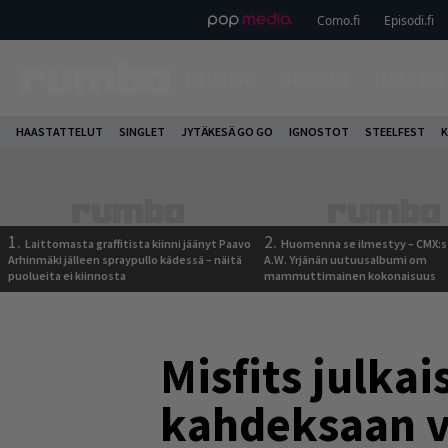
Como.fi
Episodi.fi
ETUSIVU
UUTISET
HAASTAT
HAASTATTELUT
SINGLET
JYTÄKESÄ GO GO
IGNOSTOT
STEELFEST
K
1.
2.
Laittomasta graffitista kiinni jäänyt Paavo
Huomenna se ilmestyy – CMX:s
Arhinmäki jälleen spraypullo kädessä – näitä
A.W. Yrjänän uutuusalbumi om
puolueita ei kiinnosta
mammuttimainen kokonaisuus
Misfits julka
kahdeksaan v