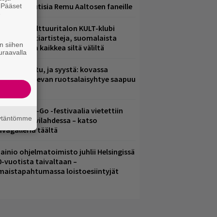
ainioita uutisia Remu Aaltosen faneille
. Pääset
e
elsingin Kulttuuritalon KULT-klubi
arjoaa kulttiartisteja, suomalaista
n siihen
saamista ja kaikkea siltä väliltä
uraavalla
ent mainittu, ja syystä: kovassa
osteessa olevan ruotsalaisyhtye saapuu
uomeen
ytäkesä Go-Go -festivaalia vietettiin
äytäntömme
elsingin Suvilahdessa – katso
uvagalleria täältä
ainio ohjelmatoimisto juhlii Helsingissä
0-vuotista taivaltaan –
lmaistapahtumassa loistoesiintyjät