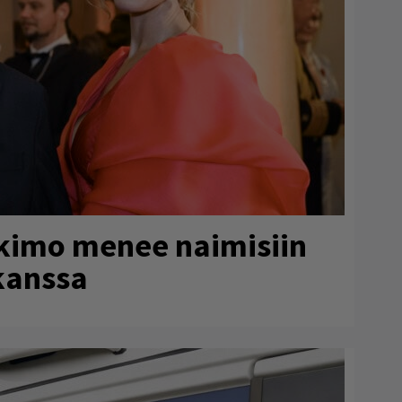
rkimo menee naimisiin
kanssa