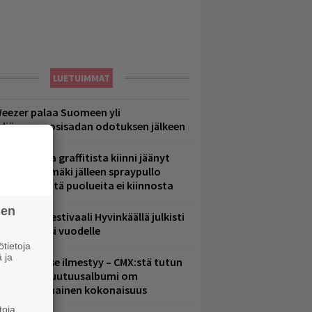
LUETUIMMAT
eezer palaa Suomeen yli
eljännesvuosisadan odotuksen jälkeen
aittomasta graffitista kiinni jäänyt
aavo Arhinmäki jälleen spraypullo
ädessä – näitä puolueita ei kiinnosta
sen
ärimetallifestivaali Hyvinkäällä julkisti
iintyjiä ensi vuodelle
tietoja
 ja
uomenna se ilmestyy – CMX:stä tutun
.W. Yrjänän uutuusalbumi om
ammuttimainen kokonaisuus
toja