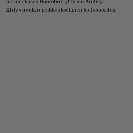
ukrainalaisen
Boombox
-yhtyeen
Andriy
Khlyvnyukin
poikkeuksellinen laulusuoritus.