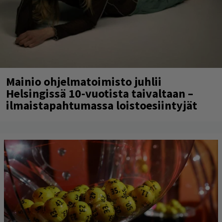
Mainio ohjelmatoimisto juhlii
Helsingissä 10-vuotista taivaltaan –
ilmaistapahtumassa loistoesiintyjät