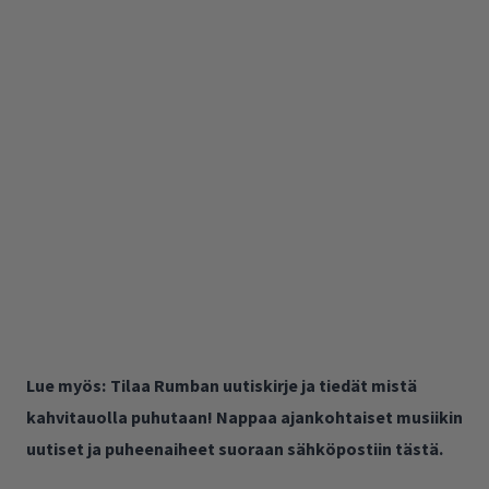
Lue myös:
Tilaa Rumban uutiskirje ja tiedät mistä
kahvitauolla puhutaan! Nappaa ajankohtaiset musiikin
uutiset ja puheenaiheet suoraan sähköpostiin tästä.