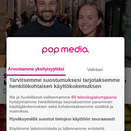
Arvostamme yksityisyyttäsi
Valintasi
Sara ja Mikko Parikka etsivät uutta
Tarvitsemme suostumuksesi tarjotaksemme
kotia – ”Seuraavaan kotiin tämmöinen”
henkilökohtaisen käyttökokemuksen
Me ja huolellisesti valitsemamme
89 teknologiakumppania
hyödynnämme henkilötietoja tarjotaksemme paremman
käyttäjäkokemuksen sekä kohdentaaksemme sisältöä ja
mainoksia.
Hyväksymällä suostut tietojesi käyttöön seuraavasti
Käytämme laitetunnisteita ja tallennamme evästeitä