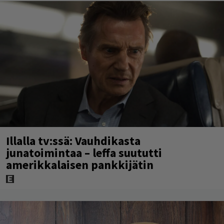
Illalla tv:ssä: Vauhdikasta
junatoimintaa – leffa suututti
amerikkalaisen pankkijätin