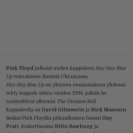
Pink Floyd
julkaisi uuden kappaleen
Hey Hey Rise
Up
tukeakseen ihmisiä Ukrainassa.
Hey Hey Rise Up
on yhtyeen ensimmäinen yhdessä
tehty kappale sitten vuoden 1994, jolloin he
nauhoittivat albumin
The Division Bell
.
Kappaleella on
David Gilmourin
ja
Nick Masonin
lisäksi Pink Floydin pitkäaikainen basisti
Guy
Pratt
, koskettimissa
Nitin Sawhney
ja