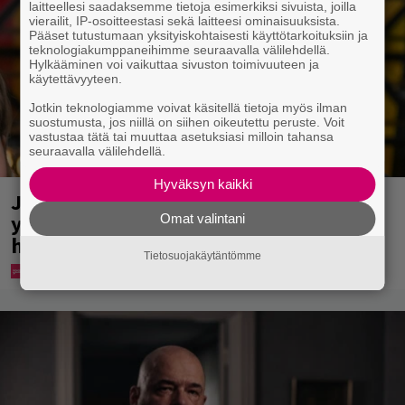
laitteellesi saadaksemme tietoja esimerkiksi sivuista, joilla
vierailit, IP-osoitteestasi sekä laitteesi ominaisuuksista.
Pääset tutustumaan yksityiskohtaisesti käyttötarkoituksiin ja
teknologiakumppaneihimme seuraavalla välilehdellä.
Hylkääminen voi vaikuttaa sivuston toimivuuteen ja
käytettävyyteen.
Jotkin teknologiamme voivat käsitellä tietoja myös ilman
suostumusta, jos niillä on siihen oikeutettu peruste. Voit
vastustaa tätä tai muuttaa asetuksiasi milloin tahansa
seuraavalla välilehdellä.
Hyväksyn kaikki
Jani Sievinen kokosi lapsikatraansa
yhteen – ”Minun suurin perintöni
Omat valintani
heille”
Tietosuojakäytäntömme