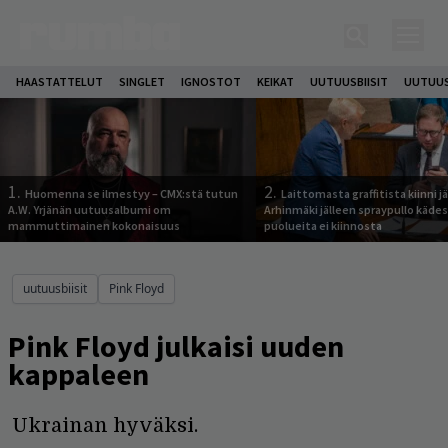
HAASTATTELUT
SINGLET
IGNOSTOT
KEIKAT
UUTUUSBIISIT
UUTUUS
1.
2.
Huomenna se ilmestyy – CMX:stä tutun
Laittomasta graffitista kiinni 
A.W. Yrjänän uutuusalbumi om
Arhinmäki jälleen spraypullo kädes
mammuttimainen kokonaisuus
puolueita ei kiinnosta
uutuusbiisit
Pink Floyd
Pink Floyd julkaisi uuden
kappaleen
Ukrainan hyväksi.