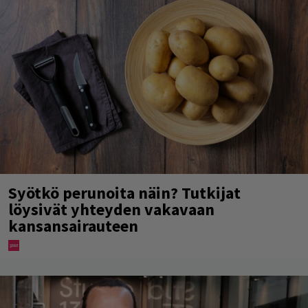
Syötkö perunoita näin? Tutkijat
löysivät yhteyden vakavaan
kansansairauteen