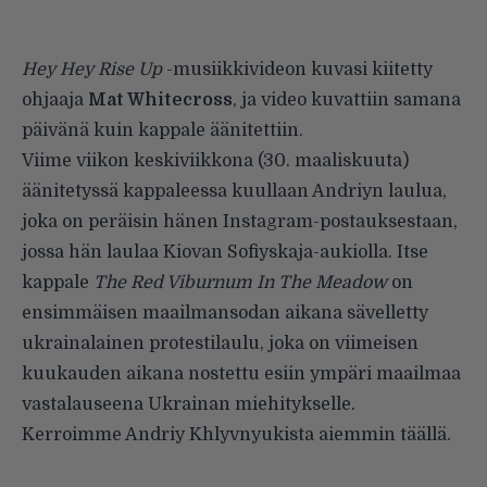
Hey Hey Rise Up
-musiikkivideon kuvasi kiitetty
ohjaaja
Mat Whitecross
, ja video kuvattiin samana
päivänä kuin kappale äänitettiin.
Viime viikon keskiviikkona (30. maaliskuuta)
äänitetyssä kappaleessa kuullaan Andriyn laulua,
joka on peräisin hänen Instagram-postauksestaan,
jossa hän laulaa Kiovan Sofiyskaja-aukiolla. Itse
kappale
The Red Viburnum In The Meadow
on
ensimmäisen maailmansodan aikana sävelletty
ukrainalainen protestilaulu, joka on viimeisen
kuukauden aikana nostettu esiin ympäri maailmaa
vastalauseena Ukrainan miehitykselle.
Kerroimme Andriy Khlyvnyukista aiemmin
täällä
.