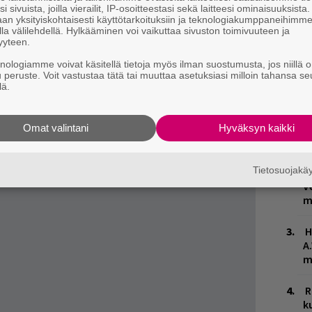
i sivuista, joilla vierailit, IP-osoitteestasi sekä laitteesi ominaisuuksista
mas Ignatius -haastattelu löytyykin The Wiren
an yksityiskohtaisesti käyttötarkoituksiin ja teknologiakumppaneihimm
la välilehdellä. Hylkääminen voi vaikuttaa sivuston toimivuuteen ja
ä vielä kaikki! Jopa
Oskari Onninen
heltyi
yyteen.
ellään -podcastissa.
knologiamme voivat käsitellä tietoja myös ilman suostumusta, jos niillä o
u peruste. Voit vastustaa tätä tai muuttaa asetuksiasi milloin tahansa se
lä.
E
Omat valintani
Hyväksyn kaikki
–
Tietosuojak
V
V
m
H
A
m
R
k