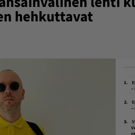
ansainvälinen lehti k
en hehkuttavat
E
–
E
–
V
V
m