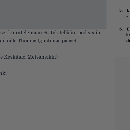
E
–
E
äset kuuntelemaan Ps: tykitellään -podcastin
k
d
Keikoilla Thomas Ignatuisia pääset
ose Keskitalo, Metsäheikki)
nki