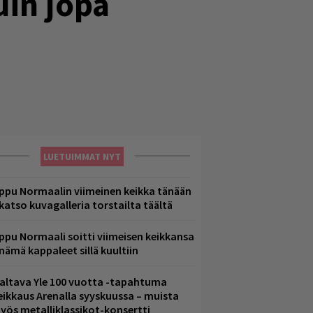
uin jopa
LUETUIMMAT NYT
ppu Normaalin viimeinen keikka tänään
 katso kuvagalleria torstailta täältä
ppu Normaali soitti viimeisen keikkansa
 nämä kappaleet sillä kuultiin
altava Yle 100 vuotta -tapahtuma
eikkaus Arenalla syyskuussa – muista
yös metalliklassikot-konsertti