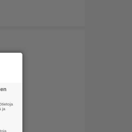
sen
tietoja
 ja
toja