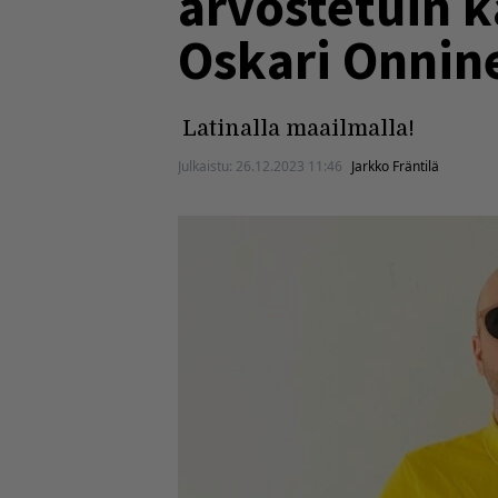
arvostetuin k
Oskari Onnin
Latinalla maailmalla!
Julkaistu:
26.12.2023 11:46
Jarkko Fräntilä