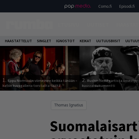
Como.fi
Episodi.fi
ETUSIVU
UUTISET
HAASTAT
HAASTATTELUT
SINGLET
IGNOSTOT
KEIKAT
UUTUUSBIISIT
UUTUUS
1.
2.
Eppu Normaalin viimeinen keikka tänään –
Rushin Neil Peartista ilmestyy 
katso kuvagalleria torstailta täältä
kuussa dokumentti
Thomas Ignatius
Suomalaisarti