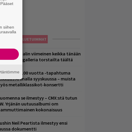
. Pääset
e
n siihen
uraavalla
LUETUIMMAT
ppu Normaalin viimeinen keikka tänään
 katso kuvagalleria torstailta täältä
äytäntömme
altava Yle 100 vuotta -tapahtuma
eikkaus Arenalla syyskuussa – muista
yös metalliklassikot-konsertti
uomenna se ilmestyy – CMX:stä tutun
.W. Yrjänän uutuusalbumi om
ammuttimainen kokonaisuus
ushin Neil Peartista ilmestyy ensi
uussa dokumentti