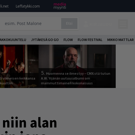
i.net
Leffatykki.com
Etsi
KIRJAUDU
AKKOKUUNTELU
JYTÄKESÄ GO GO
FLOW
FLOW FESTIVAL
MIKKO MATTLAR
5.
Huomenna se ilmestyy – CMX:stä tutun
ti viimeisen keikkansa
A.W. Yrjänän uutuusalbumi om
 kuultiin
mammuttimainen kokonaisuus
 niin alan