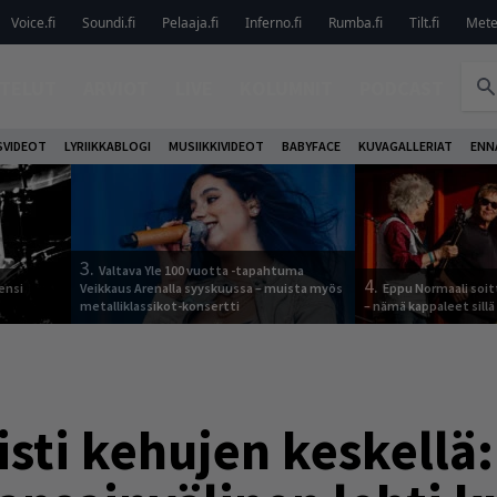
Voice.fi
Soundi.fi
Pelaaja.fi
Inferno.fi
Rumba.fi
Tilt.fi
Metel
TELUT
ARVIOT
LIVE
KOLUMNIT
PODCAST
VIDEOT
LYRIIKKABLOGI
MUSIIKKIVIDEOT
BABYFACE
KUVAGALLERIAT
ENN
3.
Valtava Yle 100 vuotta -tapahtuma
4.
ensi
Veikkaus Arenalla syyskuussa – muista myös
Eppu Normaali soit
metalliklassikot-konsertti
– nämä kappaleet sillä
sti kehujen keskellä: