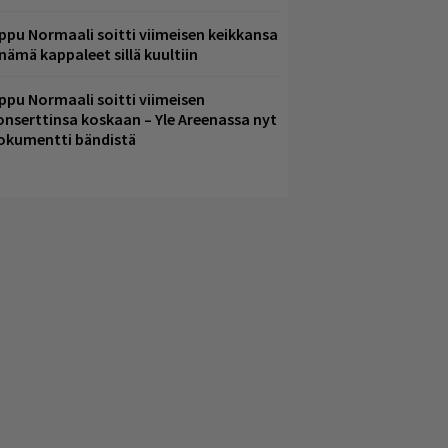
ppu Normaali soitti viimeisen keikkansa
 nämä kappaleet sillä kuultiin
ppu Normaali soitti viimeisen
onserttinsa koskaan – Yle Areenassa nyt
okumentti bändistä