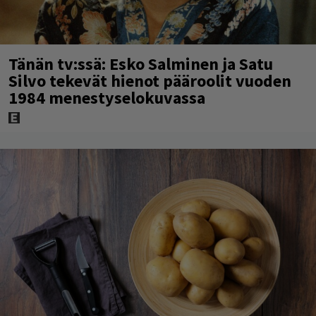
Tänän tv:ssä: Esko Salminen ja Satu
Silvo tekevät hienot pääroolit vuoden
1984 menestyselokuvassa