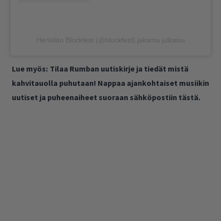
Henkilön Blockfest (@blockfest) jakama julkaisu
Lue myös:
Tilaa Rumban uutiskirje ja tiedät mistä
kahvitauolla puhutaan! Nappaa ajankohtaiset musiikin
uutiset ja puheenaiheet suoraan sähköpostiin tästä.