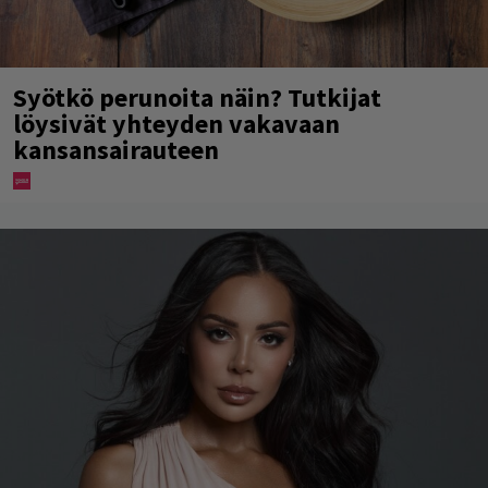
Syötkö perunoita näin? Tutkijat
löysivät yhteyden vakavaan
kansansairauteen