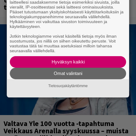
laitteellesi saadaksemme tietoja esimerkiksi sivuista, joilla
täältä
vierailit, IP-osoitteestasi sekä laitteesi ominaisuuksista.
Pääset tutustumaan yksityiskohtaisesti käyttötarkoituksiin ja
teknologiakumppaneihimme seuraavalla välilehdellä.
Hylkääminen voi vaikuttaa sivuston toimivuuteen ja
käytettävyyteen.
Jotkin teknologiamme voivat käsitellä tietoja myös ilman
suostumusta, jos niillä on siihen oikeutettu peruste. Voit
vastustaa tätä tai muuttaa asetuksiasi milloin tahansa
seuraavalla välilehdellä.
Hyväksyn kaikki
Omat valintani
Tietosuojakäytäntömme
Valtava Yle 100 vuotta -tapahtuma
Veikkaus Arenalla syyskuussa – muista