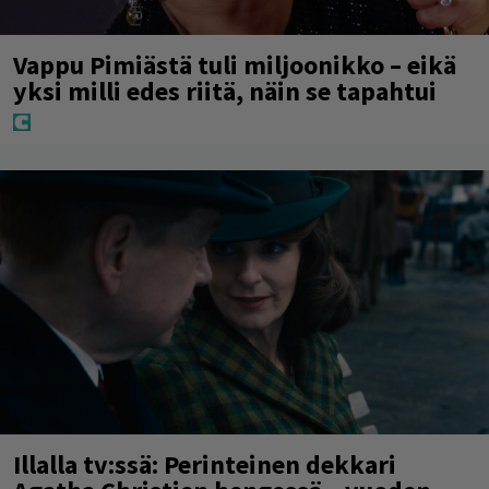
Vappu Pimiästä tuli miljoonikko – eikä
yksi milli edes riitä, näin se tapahtui
Illalla tv:ssä: Perinteinen dekkari