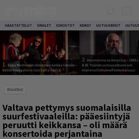
HAASTATTELUT
SINGLET
IGNOSTOT
KEIKAT
UUTUUSBIISIT
UUTUUS
2.
Huomenna se ilmestyy – CMX:s
1.
Eppu Normaalin viimeinen keikka tänään –
A.W. Yrjänän uutuusalbumi om
katso kuvagalleria torstailta täältä
mammuttimainen kokonaisuus
Blockfest
Valtava pettymys suomalaisilla
suurfestivaaleilla: pääesiintyjä
peruutti keikkansa – oli määrä
konsertoida perjantaina