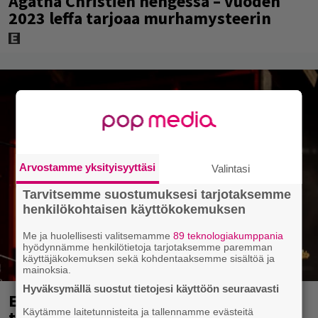
Agatha Christien hengessä – vuoden
2023 leffa tarjoaa murhamysteerin
Arvostamme yksityisyyttäsi
Valintasi
Tarvitsemme suostumuksesi tarjotaksemme
henkilökohtaisen käyttökokemuksen
Me ja huolellisesti valitsemamme
89 teknologiakumppania
hyödynnämme henkilötietoja tarjotaksemme paremman
käyttäjäkokemuksen sekä kohdentaaksemme sisältöä ja
mainoksia.
Hyväksymällä suostut tietojesi käyttöön seuraavasti
Eppu Normaalin viimeinen keikka
Käytämme laitetunnisteita ja tallennamme evästeitä
tänään – katso kuvagalleria torstailta