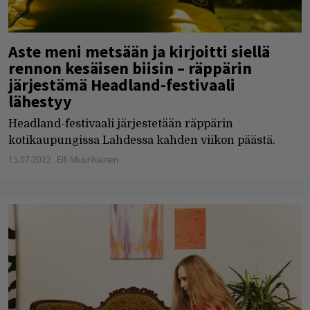
Aste meni metsään ja kirjoitti siellä
rennon kesäisen biisin – räppärin
järjestämä Headland-festivaali
lähestyy
Headland-festivaali järjestetään räppärin
kotikaupungissa Lahdessa kahden viikon päästä.
15.07.2022
Elli Muurikainen