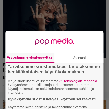
Arvostamme yksityisyyttäsi
Valintasi
Nämä artistit tekevät tänä vuonna
Tarvitsemme suostumuksesi tarjotaksemme
läpimurtonsa, Ylex listaa
henkilökohtaisen käyttökokemuksen
Kärjessä Ani.
Me ja huolellisesti valitsemamme
89 teknologiakumppania
hyödynnämme henkilötietoja tarjotaksemme paremman
28.01.2021
Tuomas Aflecht
käyttäjäkokemuksen sekä kohdentaaksemme sisältöä ja
mainoksia.
Hyväksymällä suostut tietojesi käyttöön seuraavasti
Käytämme laitetunnisteita ja tallennamme evästeitä