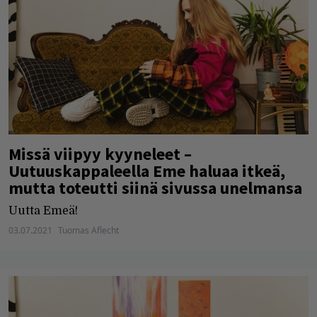
Missä viipyy kyyneleet –
Uutuuskappaleella Eme haluaa itkeä,
mutta toteutti siinä sivussa unelmansa
Uutta Emeä!
03.07.2021
Tuomas Aflecht