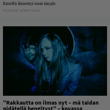
Emeltä ilmestyi uusi single.
02.04.2024
Jarkko Fräntilä
”Rakkautta on ilmas nyt – mä taidan
pidätellä hengityst” – kovassa