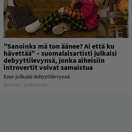
”Sanoinks mä ton äänee? Ai että ku
hävettää” – suomalaisartisti julkaisi
debyyttilevynsä, jonka aiheisiin
introvertit voivat samaistua
Eme julkaisi debyyttilevynsä.
08.10.2021
Jarkko Fräntilä