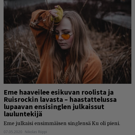
Eme haaveilee esikuvan roolista ja
Ruisrockin lavasta – haastattelussa
lupaavan ensisinglen julkaissut
lauluntekijä
Eme julkaisi ensimmäisen singlensä Ku oli pieni.
07.05.2020
Nikolas Riippi