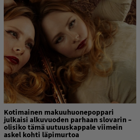
Kotimainen makuuhuonepoppari
julkaisi alkuvuoden parhaan slovarin –
olisiko tämä uutuuskappale viimein
askel kohti läpimurtoa