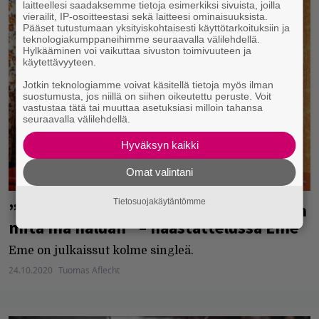
laitteellesi saadaksemme tietoja esimerkiksi sivuista, joilla
vierailit, IP-osoitteestasi sekä laitteesi ominaisuuksista.
Pääset tutustumaan yksityiskohtaisesti käyttötarkoituksiin ja
teknologiakumppaneihimme seuraavalla välilehdellä.
Hylkääminen voi vaikuttaa sivuston toimivuuteen ja
käytettävyyteen.
Jotkin teknologiamme voivat käsitellä tietoja myös ilman
suostumusta, jos niillä on siihen oikeutettu peruste. Voit
vastustaa tätä tai muuttaa asetuksiasi milloin tahansa
seuraavalla välilehdellä.
Hyväksyn kaikki
Omat valintani
Tietosuojakäytäntömme
”Mä oon aika hyvä siinä, että mä tiedän
mitä mä haluan” – haastattelussa Eme
Eme on julkaissut kolme singleä.
24.10.2020
Tuomas Aflecht