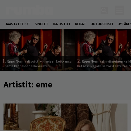
HAASTATTELUT
SINGLET
IGNOSTOT
KEIKAT
UUTUUSBIISIT
JYTÄKE
1.
2.
Eppu Normaali soitti viimeisen keikkansa
Eppu Normaalin viimeinen keik
– nämä kappaleet sillä kuultiin
katso kuvagalleria torstailta täält
Artistit:
eme