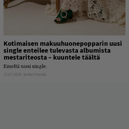
Kotimaisen makuuhuonepopparin uusi
single enteilee tulevasta albumista
mestariteosta – kuuntele täältä
Emeltä uusi single.
12.07.2024
Jarkko Fräntilä