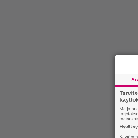
Ar
Tarvit
käytt
Me ja huo
tarjotak
mainoksi
Hyväksym
Käytämme 