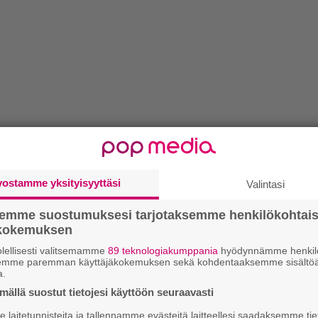
vostamme yksityisyyttäsi
Valintasi
semme suostumuksesi tarjotaksemme henkilökohtai
ökokemuksen
lellisesti valitsemamme
89 teknologiakumppania
hyödynnämme henkilö
semme paremman käyttäjäkokemuksen sekä kohdentaaksemme sisältöä
a.
ällä suostut tietojesi käyttöön seuraavasti
laitetunnisteita ja tallennamme evästeitä laitteellesi saadaksemme tie