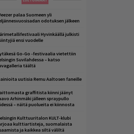
LUETUIMMAT
eezer palaa Suomeen yli
eljännesvuosisadan odotuksen jälkeen
ärimetallifestivaali Hyvinkäällä julkisti
iintyjiä ensi vuodelle
ytäkesä Go-Go -festivaalia vietettiin
elsingin Suvilahdessa – katso
uvagalleria täältä
ainioita uutisia Remu Aaltosen faneille
aittomasta graffitista kiinni jäänyt
aavo Arhinmäki jälleen spraypullo
ädessä – näitä puolueita ei kiinnosta
elsingin Kulttuuritalon KULT-klubi
arjoaa kulttiartisteja, suomalaista
saamista ja kaikkea siltä väliltä