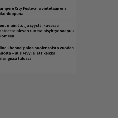
ampere City Festivalia vietetään ensi
iikonloppuna
ent mainittu, ja syystä: kovassa
osteessa olevan ruotsalaisyhtye saapuu
uomeen
lind Channel palaa puolentoista vuoden
uolta – uusi levy ja jättikeikka
elsingissä tulossa