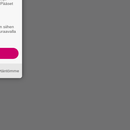
. Pääset
e
n siihen
uraavalla
äytäntömme