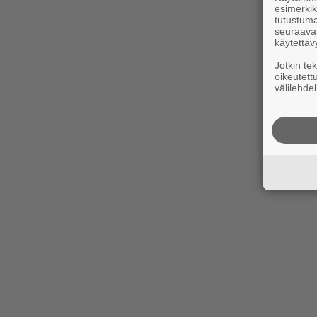
esimerkiks
tutustuma
seuraaval
käytettäv
Jotkin te
oikeutett
välilehdel