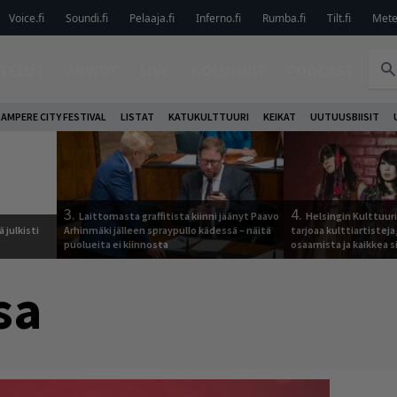
Voice.fi
Soundi.fi
Pelaaja.fi
Inferno.fi
Rumba.fi
Tilt.fi
Metel
TELUT
ARVIOT
LIVE
KOLUMNIT
PODCAST
AMPERE CITY FESTIVAL
LISTAT
KATUKULTTUURI
KEIKAT
UUTUUSBIISIT
3.
4.
Laittomasta graffitista kiinni jäänyt Paavo
Helsingin Kulttuur
 julkisti
Arhinmäki jälleen spraypullo kädessä – näitä
tarjoaa kulttiartistej
puolueita ei kiinnosta
osaamista ja kaikkea si
sa