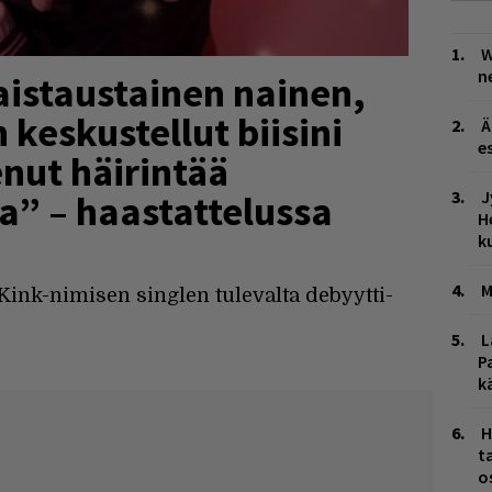
W
n
aistaustainen nainen,
 keskustellut biisini
Ä
es
nut häirintää
J
a” – haastattelussa
H
k
M
ink-nimisen singlen tulevalta debyytti-
L
P
k
H
t
o