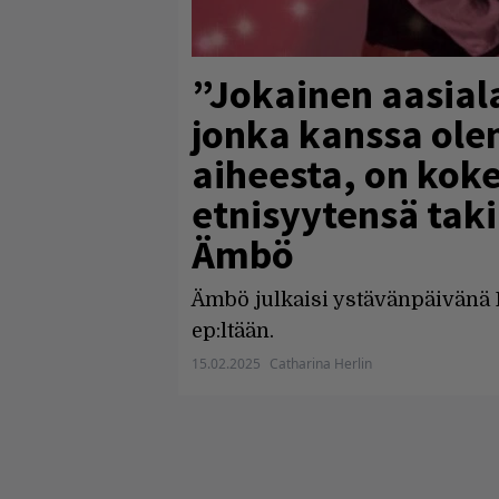
”Jokainen aasial
jonka kanssa olen
aiheesta, on koke
etnisyytensä taki
Ämbö
Ämbö julkaisi ystävänpäivänä K
ep:ltään.
15.02.2025
Catharina Herlin