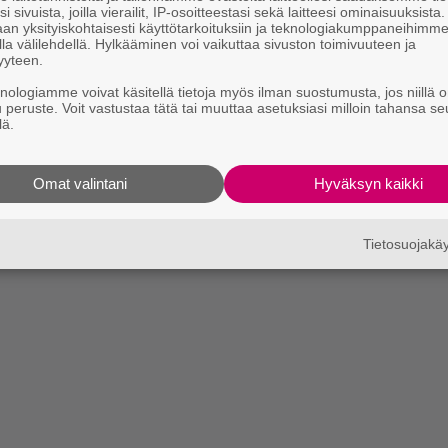
i sivuista, joilla vierailit, IP-osoitteestasi sekä laitteesi ominaisuuksista
an yksityiskohtaisesti käyttötarkoituksiin ja teknologiakumppaneihimm
la välilehdellä. Hylkääminen voi vaikuttaa sivuston toimivuuteen ja
yyteen.
knologiamme voivat käsitellä tietoja myös ilman suostumusta, jos niillä o
u peruste. Voit vastustaa tätä tai muuttaa asetuksiasi milloin tahansa se
lä.
Omat valintani
Hyväksyn kaikki
Tietosuojak