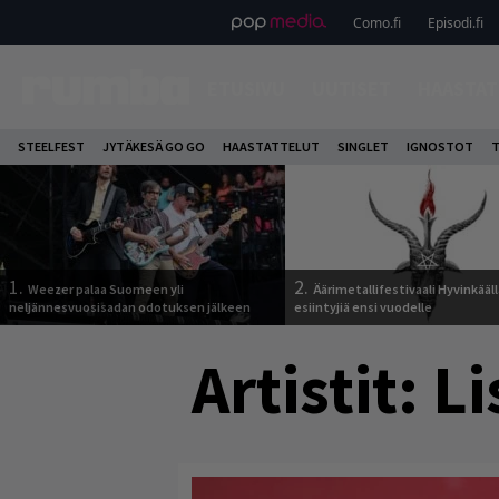
Como.fi
Episodi.fi
ETUSIVU
UUTISET
HAASTAT
STEELFEST
JYTÄKESÄ GO GO
HAASTATTELUT
SINGLET
IGNOSTOT
T
1.
2.
Weezer palaa Suomeen yli
Äärimetallifestivaali Hyvinkäällä
neljännesvuosisadan odotuksen jälkeen
esiintyjiä ensi vuodelle
Artistit:
Li