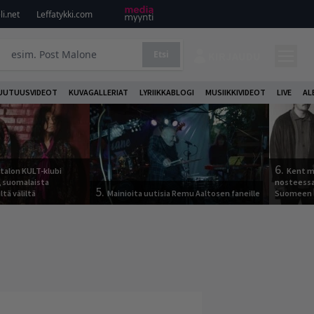
i.net
Leffatykki.com
Etsi
KIRJAUDU
UUTUUSVIDEOT
KUVAGALLERIAT
LYRIIKKABLOGI
MUSIIKKIVIDEOT
LIVE
AL
6.
italon KULT-klubi
Kent ma
a, suomalaista
nosteessa
5.
ltä väliltä
Mainioita uutisia Remu Aaltosen faneille
Suomeen