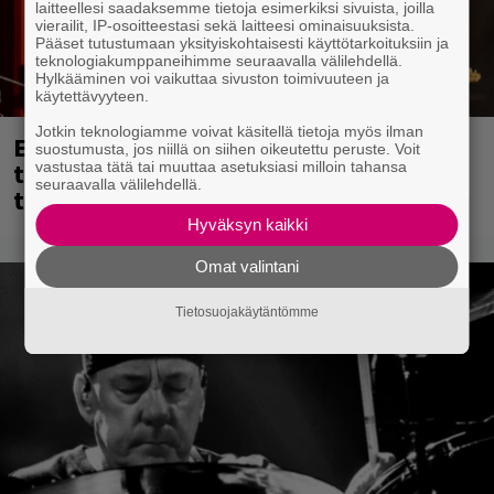
laitteellesi saadaksemme tietoja esimerkiksi sivuista, joilla
vierailit, IP-osoitteestasi sekä laitteesi ominaisuuksista.
Pääset tutustumaan yksityiskohtaisesti käyttötarkoituksiin ja
teknologiakumppaneihimme seuraavalla välilehdellä.
Hylkääminen voi vaikuttaa sivuston toimivuuteen ja
käytettävyyteen.
Jotkin teknologiamme voivat käsitellä tietoja myös ilman
Eppu Normaalin viimeinen keikka
suostumusta, jos niillä on siihen oikeutettu peruste. Voit
tänään – katso kuvagalleria torstailta
vastustaa tätä tai muuttaa asetuksiasi milloin tahansa
seuraavalla välilehdellä.
täältä
Hyväksyn kaikki
Omat valintani
Tietosuojakäytäntömme