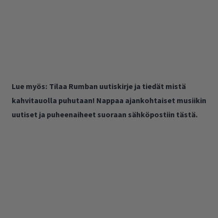
Lue myös:
Tilaa Rumban uutiskirje ja tiedät mistä
kahvitauolla puhutaan! Nappaa ajankohtaiset musiikin
uutiset ja puheenaiheet suoraan sähköpostiin tästä.