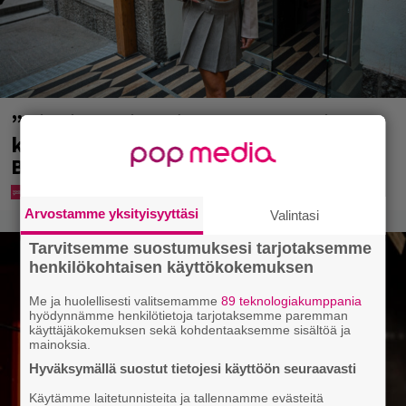
”Mitä isompi vehje, sen paremmin
kulkee” – Susanna Penttilä suuntasi
Bangbussinsa Helsingin keskustaan
Arvostamme yksityisyyttäsi
Valintasi
Tarvitsemme suostumuksesi tarjotaksemme
henkilökohtaisen käyttökokemuksen
Me ja huolellisesti valitsemamme
89 teknologiakumppania
hyödynnämme henkilötietoja tarjotaksemme paremman
käyttäjäkokemuksen sekä kohdentaaksemme sisältöä ja
mainoksia.
Hyväksymällä suostut tietojesi käyttöön seuraavasti
Käytämme laitetunnisteita ja tallennamme evästeitä