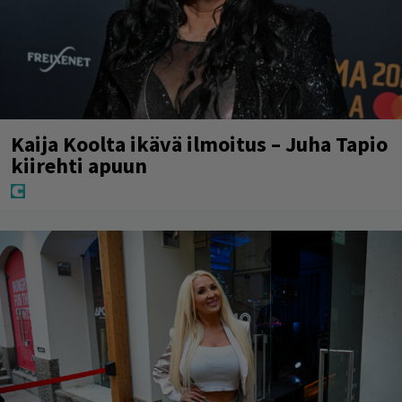
Kaija Koolta ikävä ilmoitus – Juha Tapio
kiirehti apuun