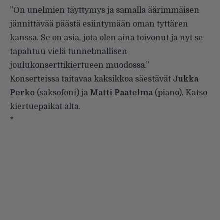
”On unelmien täyttymys ja samalla äärimmäisen
jännittävää päästä esiintymään oman tyttären
kanssa. Se on asia, jota olen aina toivonut ja nyt se
tapahtuu vielä tunnelmallisen
joulukonserttikiertueen muodossa.”
Konserteissa taitavaa kaksikkoa säestävät
Jukka
Perko
(saksofoni) ja
Matti Paatelma
(piano). Katso
kiertuepaikat alta.
*