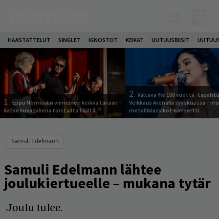
HAASTATTELUT
SINGLET
IGNOSTOT
KEIKAT
UUTUUSBIISIT
UUTUUS
2.
Valtava Yle 100 vuotta -tapah
1.
Eppu Normaalin viimeinen keikka tänään –
Veikkaus Arenalla syyskuussa – m
katso kuvagalleria torstailta täältä
metalliklassikot-konsertti
Samuli Edelmann
Samuli Edelmann lähtee
joulukiertueelle – mukana tytär
Joulu tulee.