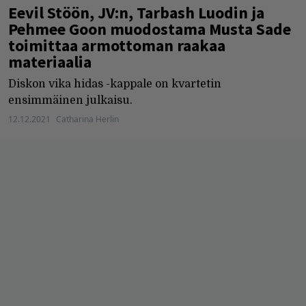
Eevil Stöön, JV:n, Tarbash Luodin ja
Pehmee Goon muodostama Musta Sade
toimittaa armottoman raakaa
materiaalia
Diskon vika hidas -kappale on kvartetin
ensimmäinen julkaisu.
12.12.2021
Catharina Herlin