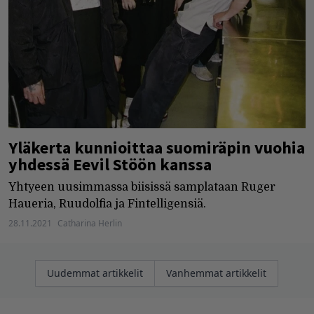
Yläkerta kunnioittaa suomiräpin vuohia
yhdessä Eevil Stöön kanssa
Yhtyeen uusimmassa biisissä samplataan Ruger
Haueria, Ruudolfia ja Fintelligensiä.
28.11.2021
Catharina Herlin
Artikkelien
Uudemmat artikkelit
Vanhemmat artikkelit
selaus