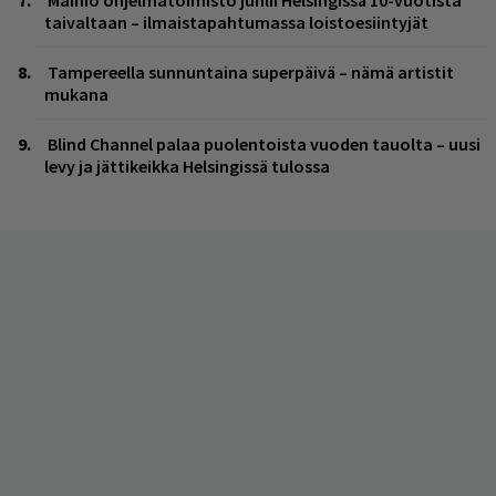
Mainio ohjelmatoimisto juhlii Helsingissä 10-vuotista
taivaltaan – ilmaistapahtumassa loistoesiintyjät
Tampereella sunnuntaina superpäivä – nämä artistit
mukana
Blind Channel palaa puolentoista vuoden tauolta – uusi
levy ja jättikeikka Helsingissä tulossa