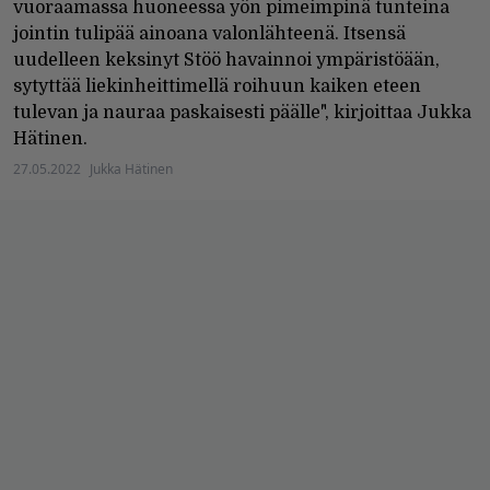
vuoraamassa huoneessa yön pimeimpinä tunteina
jointin tulipää ainoana valonlähteenä. Itsensä
uudelleen keksinyt Stöö havainnoi ympäristöään,
sytyttää liekinheittimellä roihuun kaiken eteen
tulevan ja nauraa paskaisesti päälle", kirjoittaa Jukka
Hätinen.
27.05.2022
Jukka Hätinen