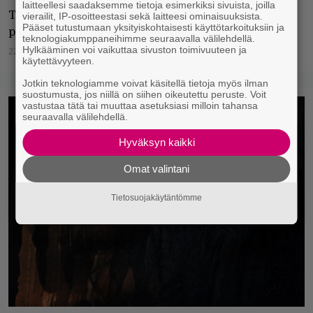
laitteellesi saadaksemme tietoja esimerkiksi sivuista, joilla
Täältä löydät vuoden viisi parasta kotimaista ja viisi
vierailit, IP-osoitteestasi sekä laitteesi ominaisuuksista.
Pääset tutustumaan yksityiskohtaisesti käyttötarkoituksiin ja
parasta ulkomaista albumia.
teknologiakumppaneihimme seuraavalla välilehdellä.
Hylkääminen voi vaikuttaa sivuston toimivuuteen ja
22.12.2021
Jukka Hätinen
käytettävyyteen.
Jotkin teknologiamme voivat käsitellä tietoja myös ilman
suostumusta, jos niillä on siihen oikeutettu peruste. Voit
vastustaa tätä tai muuttaa asetuksiasi milloin tahansa
seuraavalla välilehdellä.
Hyväksyn kaikki
Omat valintani
Tietosuojakäytäntömme