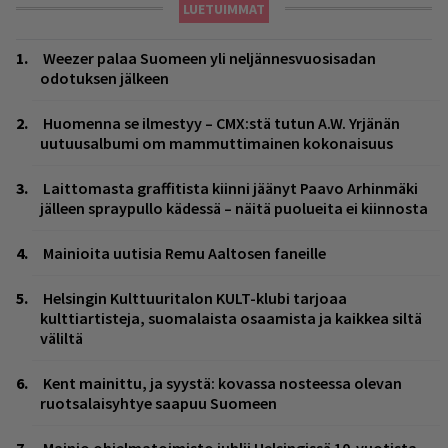
LUETUIMMAT
Weezer palaa Suomeen yli neljännesvuosisadan
odotuksen jälkeen
Huomenna se ilmestyy – CMX:stä tutun A.W. Yrjänän
uutuusalbumi om mammuttimainen kokonaisuus
Laittomasta graffitista kiinni jäänyt Paavo Arhinmäki
jälleen spraypullo kädessä – näitä puolueita ei kiinnosta
Mainioita uutisia Remu Aaltosen faneille
Helsingin Kulttuuritalon KULT-klubi tarjoaa
kulttiartisteja, suomalaista osaamista ja kaikkea siltä
väliltä
Kent mainittu, ja syystä: kovassa nosteessa olevan
ruotsalaisyhtye saapuu Suomeen