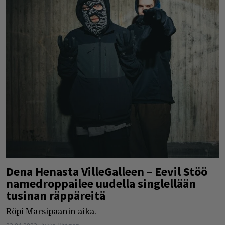
Dena Henasta VilleGalleen – Eevil Stöö
namedroppailee uudella singlellään
tusinan räppäreitä
Röpi Marsipaanin aika.