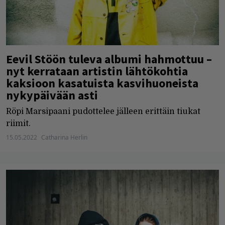
Eevil Stöön tuleva albumi hahmottuu –
nyt kerrataan artistin lähtökohtia
kaksioon kasatuista kasvihuoneista
nykypäivään asti
Röpi Marsipaani pudottelee jälleen erittäin tiukat
riimit.
15.05.2022
Catharina Herlin