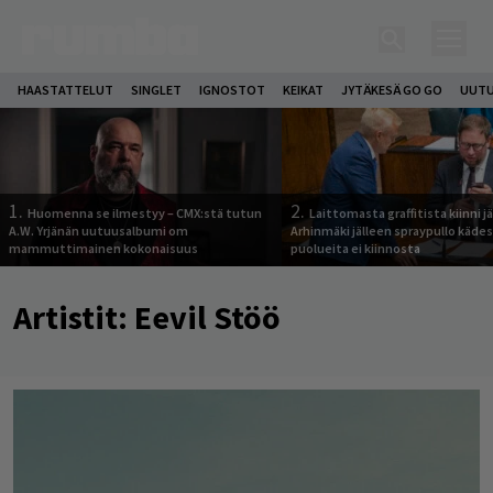
HAASTATTELUT
SINGLET
IGNOSTOT
KEIKAT
JYTÄKESÄ GO GO
UUTU
1.
2.
Huomenna se ilmestyy – CMX:stä tutun
Laittomasta graffitista kiinni 
A.W. Yrjänän uutuusalbumi om
Arhinmäki jälleen spraypullo kädes
mammuttimainen kokonaisuus
puolueita ei kiinnosta
Artistit:
Eevil Stöö