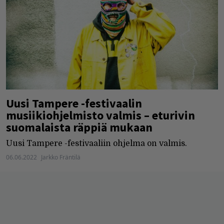
Uusi Tampere -festivaalin
musiikiohjelmisto valmis – eturivin
suomalaista räppiä mukaan
Uusi Tampere -festivaaliin ohjelma on valmis.
06.06.2022
Jarkko Fräntilä