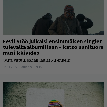
Eevil Stöö julkaisi ensimmäisen singlen
tulevalta albumiltaan – katso uunituore
musiikkivideo
"Mitä vittuu, sähän laulat ku enkeli!"
07.11.2022
Catharina Herlin