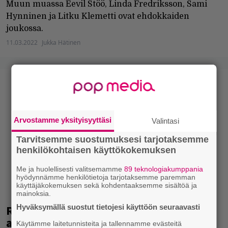
Muun muassa Eevil Stöö, Linda Fredriksson, Sami
Hynninen ja Litku Klemetti ovat ehdokkaiden
joukossa.
11.03.2022
Jukka Hätinen
Arvostamme yksityisyyttäsi
Valintasi
Tarvitsemme suostumuksesi tarjotaksemme
henkilökohtaisen käyttökokemuksen
Me ja huolellisesti valitsemamme
89 teknologiakumppania
hyödynnämme henkilötietoja tarjotaksemme paremman
käyttäjäkokemuksen sekä kohdentaaksemme sisältöä ja
mainoksia.
Hyväksymällä suostut tietojesi käyttöön seuraavasti
Rumba valitsi vuoden 2021 parhaat
albumit
Käytämme laitetunnisteita ja tallennamme evästeitä