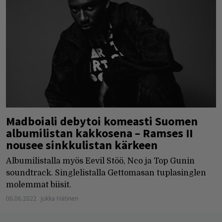
Madboiali debytoi komeasti Suomen
albumilistan kakkosena – Ramses II
nousee sinkkulistan kärkeen
Albumilistalla myös Eevil Stöö, Nco ja Top Gunin
soundtrack. Singlelistalla Gettomasan tuplasinglen
molemmat biisit.
06.06.2022
Jukka Hätinen