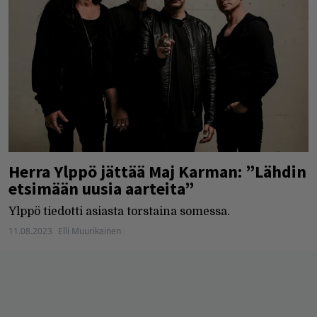
Herra Ylppö jättää Maj Karman: ”Lähdin
etsimään uusia aarteita”
Ylppö tiedotti asiasta torstaina somessa.
11.08.2023
Elli Muurikainen