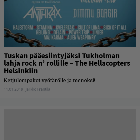
Tuskan pääesiintyjäksi Tukholman
lahja rock n’ rollille – The Hellacopters
Helsinkiin
Ketjulompakot vyötärölle ja menoksi!
11.01.2019
Jarkko Fräntilä