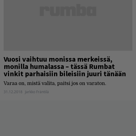
Vuosi vaihtuu monissa merkeissä,
monilla humalassa – tässä Rumbat
vinkit parhaisiin bileisiin juuri tänään
Varaa on, mistä valita, paitsi jos on varaton.
31.12.2018
Jarkko Fräntilä