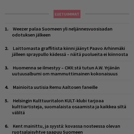
LUETUIMMAT
Weezer palaa Suomeen yli neljännesvuosisadan
odotuksen jälkeen
Laittomasta graffitista kiinni jäänyt Paavo Arhinmäki
jälleen spraypullo kädessä – näitä puolueita ei kiinnosta
Huomenna se ilmestyy – CMX:stä tutun A.W. Yrjänän
uutuusalbumi om mammuttimainen kokonaisuus
Mainioita uutisia Remu Aaltosen faneille
Helsingin Kulttuuritalon KULT-klubi tarjoaa
kulttiartisteja, suomalaista osaamista ja kaikkea siltä
väliltä
Kent mainittu, ja syystä: kovassa nosteessa olevan
ruotsalaisyhtye saapuu Suomeen