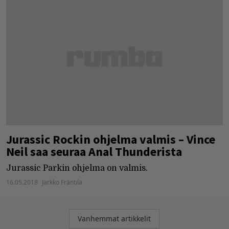
Jurassic Rockin ohjelma valmis – Vince
Neil saa seuraa Anal Thunderista
Jurassic Parkin ohjelma on valmis.
16.05.2018
Jarkko Fräntilä
Artikkelien
Vanhemmat artikkelit
selaus