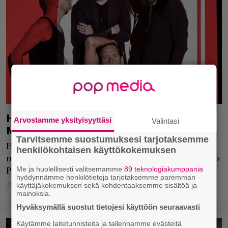
Helpottunut pettymys – levyarviossa
Arvostamme yksityisyyttäsi
Valintasi
Maj Karman 101 tapaa olla vapaa
Tarvitsemme suostumuksesi tarjotaksemme
Harva rockbändin vokalisti imee musiikista hapen
henkilökohtaisen käyttökokemuksen
niin perusteellisesti kuin Herra Ylppö, kirjoittaa Niko
Me ja huolellisesti valitsemamme
89 teknologiakumppania
Peltonen.
hyödynnämme henkilötietoja tarjotaksemme paremman
21.06.2018
Niko Peltonen
käyttäjäkokemuksen sekä kohdentaaksemme sisältöä ja
mainoksia.
Hyväksymällä suostut tietojesi käyttöön seuraavasti
Käytämme laitetunnisteita ja tallennamme evästeitä