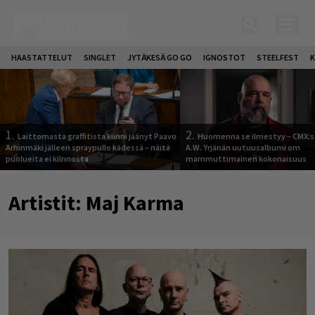
HAASTATTELUT
SINGLET
JYTÄKESÄ GO GO
IGNOSTOT
STEELFEST
K
1.
2.
Laittomasta graffitista kiinni jäänyt Paavo
Huomenna se ilmestyy – CMX:s
Arhinmäki jälleen spraypullo kädessä – näitä
A.W. Yrjänän uutuusalbumi om
puolueita ei kiinnosta
mammuttimainen kokonaisuus
Artistit:
Maj Karma