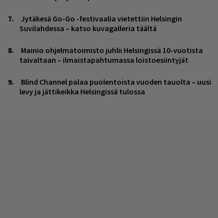
Jytäkesä Go-Go -festivaalia vietettiin Helsingin
Suvilahdessa – katso kuvagalleria täältä
Mainio ohjelmatoimisto juhlii Helsingissä 10-vuotista
taivaltaan – ilmaistapahtumassa loistoesiintyjät
Blind Channel palaa puolentoista vuoden tauolta – uusi
levy ja jättikeikka Helsingissä tulossa