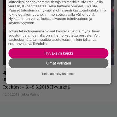
laitteellesi saadaksemme tietoja esimerkiksi sivuista, joilla
vierailit, IP-osoitteestasi sekä laitteesi ominaisuuksista.
Pääset tutustumaan yksityiskohtaisesti käyttötarkoituksiin ja
teknologiakumppaneihimme seuraavalla välilehdellä.
Hylkääminen voi vaikuttaa sivuston toimivuuteen ja
käytettävyyteen.
Jotkin teknologiamme voivat käsitellä tietoja myös ilman
suostumusta, jos niillä on siihen oikeutettu peruste. Voit
vastustaa tätä tai muuttaa asetuksiasi milloin tahansa
seuraavalla välilehdellä.
Hyväksyn kaikki
Omat valintani
450 kuvaa Hyvinkäältä –
Tietosuojakäytäntömme
mammuttigalleria Rockfestistä
Rockfest – 6.–9.6.2018 Hyvinkää
12.06.2018
Jukka Hätinen