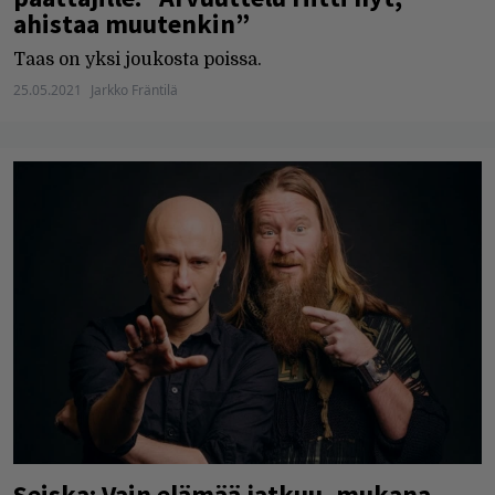
ahistaa muutenkin”
Taas on yksi joukosta poissa.
25.05.2021
Jarkko Fräntilä
Seiska: Vain elämää jatkuu, mukana