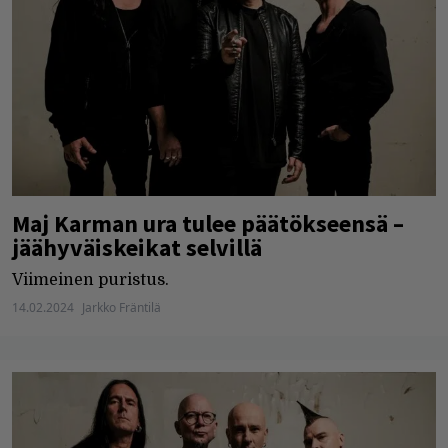
Maj Karman ura tulee päätökseensä –
jäähyväiskeikat selvillä
Viimeinen puristus.
14.02.2024
Jarkko Fräntilä