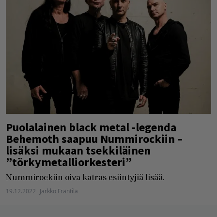
Puolalainen black metal -legenda
Behemoth saapuu Nummirockiin –
lisäksi mukaan tsekkiläinen
”törkymetalliorkesteri”
Nummirockiin oiva katras esiintyjiä lisää.
19.12.2022
Jarkko Fräntilä