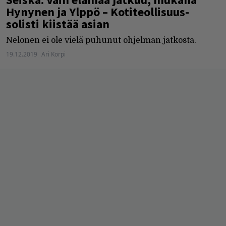
Hynynen ja Ylppö – Kotiteollisuus-
solisti kiistää asian
Nelonen ei ole vielä puhunut ohjelman jatkosta.
19.12.2019
Ari Korpi