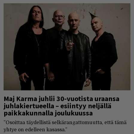
Maj Karma juhlii 30-vuotista uraansa
juhlakiertueella – esiintyy neljällä
paikkakunnalla joulukuussa
”Osoittaa täydellistä selkärangattomuutta, että tämä
yhtye on edelleen kasassa.”